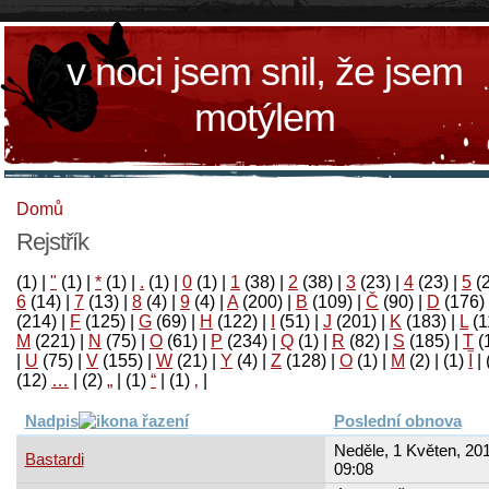
v noci jsem snil, že jsem
motýlem
Domů
Rejstřík
(1)
|
"
(1)
|
*
(1)
|
.
(1)
|
0
(1)
|
1
(38)
|
2
(38)
|
3
(23)
|
4
(23)
|
5
(
6
(14)
|
7
(13)
|
8
(4)
|
9
(4)
|
A
(200)
|
B
(109)
|
Č
(90)
|
D
(176)
(214)
|
F
(125)
|
G
(69)
|
H
(122)
|
I
(51)
|
J
(201)
|
K
(183)
|
L
(1
M
(221)
|
N
(75)
|
O
(61)
|
P
(234)
|
Q
(1)
|
R
(82)
|
S
(185)
|
T
(
|
U
(75)
|
V
(155)
|
W
(21)
|
Y
(4)
|
Z
(128)
|
Ο
(1)
|
М
(2)
|
(1)
آ
|
(12)
…
|
(2)
„
|
(1)
“
|
(1)
‚
|
Nadpis
Poslední obnova
Neděle, 1 Květen, 201
Bastardi
09:08