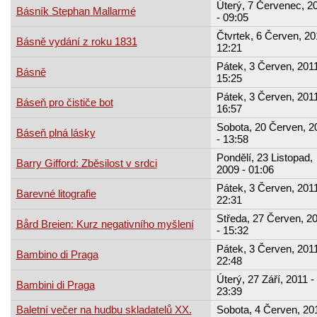
Úterý, 7 Červenec, 2
Básník Stephan Mallarmé
- 09:05
Čtvrtek, 6 Červen, 20
Básně vydání z roku 1831
12:21
Pátek, 3 Červen, 2011
Básně
15:25
Pátek, 3 Červen, 2011
Báseň pro čističe bot
16:57
Sobota, 20 Červen, 2
Báseň plná lásky
- 13:58
Pondělí, 23 Listopad,
Barry Gifford: Zběsilost v srdci
2009 - 01:06
Pátek, 3 Červen, 2011
Barevné litografie
22:31
Středa, 27 Červen, 2
Bård Breien: Kurz negativního myšlení
- 15:32
Pátek, 3 Červen, 2011
Bambino di Praga
22:48
Úterý, 27 Září, 2011 -
Bambini di Praga
23:39
Baletní večer na hudbu skladatelů XX.
Sobota, 4 Červen, 201