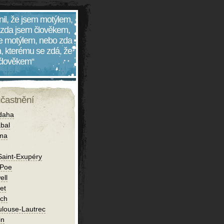
nil, že jsem motýlem,
 zda jsem člověkem,
 je motýlem, nebo zda
, kterému se zdá, že
 člověkem“
účastnění
daha
bal
íma
Saint-Exupéry
 Poe
ell
et
ch
ulouse-Lautrec
in