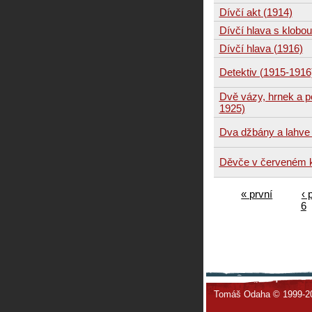
Dívčí akt (1914)
Dívčí hlava s klobo
Dívčí hlava (1916)
Detektiv (1915-1916
Dvě vázy, hrnek a p
1925)
Dva džbány a lahve
Děvče v červeném k
« první
‹ 
6
Tomáš Odaha © 1999-2