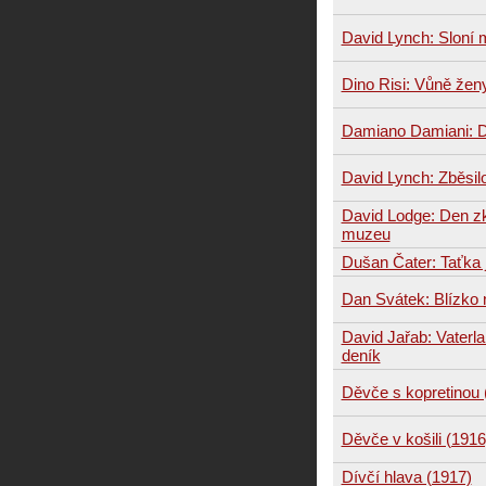
David Lynch: Sloní
Dino Risi: Vůně žen
Damiano Damiani: 
David Lynch: Zběsilo
David Lodge: Den z
muzeu
Dušan Čater: Taťka j
Dan Svátek: Blízko
David Jařab: Vaterl
deník
Děvče s kopretinou 
Děvče v košili (1916
Dívčí hlava (1917)