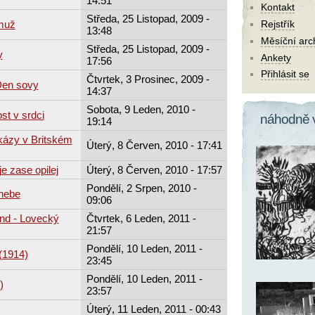
14:51
Kontakt
Středa, 25 Listopad, 2009 -
 muž
Rejstřík
13:48
Měsíční arc
Středa, 25 Listopad, 2009 -
y
Ankety
17:56
Přihlásit se
Čtvrtek, 3 Prosinec, 2009 -
Den sovy
14:37
Sobota, 9 Leden, 2010 -
st v srdci
náhodně 
19:14
kázy v Britském
Úterý, 8 Červen, 2010 - 17:41
e zase opilej
Úterý, 8 Červen, 2010 - 17:57
Pondělí, 2 Srpen, 2010 -
 nebe
09:06
and - Lovecký
Čtvrtek, 6 Leden, 2011 -
21:57
Pondělí, 10 Leden, 2011 -
(1914)
23:45
Pondělí, 10 Leden, 2011 -
)
23:57
Úterý, 11 Leden, 2011 - 00:43