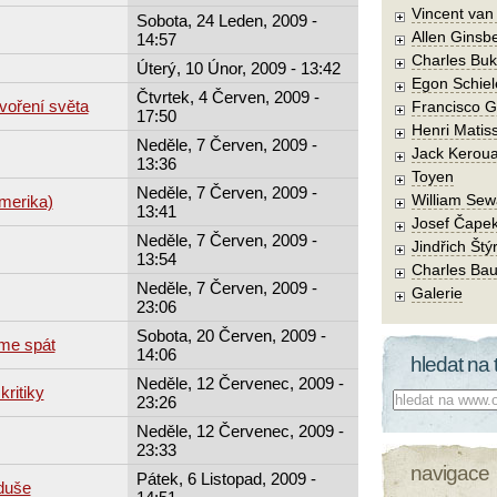
Vincent va
Sobota, 24 Leden, 2009 -
Allen Ginsb
14:57
Charles Buk
Úterý, 10 Únor, 2009 - 13:42
Egon Schiel
Čtvrtek, 4 Červen, 2009 -
voření světa
Francisco 
17:50
Henri Matis
Neděle, 7 Červen, 2009 -
Jack Kerou
13:36
Toyen
Neděle, 7 Červen, 2009 -
William Sew
merika)
13:41
Josef Čape
Neděle, 7 Červen, 2009 -
Jindřich Štý
13:54
Charles Bau
Neděle, 7 Červen, 2009 -
Galerie
23:06
Sobota, 20 Červen, 2009 -
me spát
14:06
hledat na 
Neděle, 12 Červenec, 2009 -
kritiky
Co hledat:
23:26
Neděle, 12 Červenec, 2009 -
23:33
navigace
Pátek, 6 Listopad, 2009 -
 duše