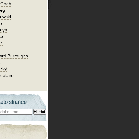
n Gogh
erg
owski
e
Goya
se
ac
ard Burroughs
k
rský
delaire
této stránce