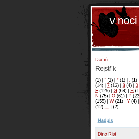
v noci
Domů
Rejstřík
(1)
|
"
(1)
|
*
(1)
|
.
(1)
(14)
|
7
(13)
|
8
(4)
|
9
F
(125)
|
G
(69)
|
H
(1
N
(75)
|
O
(61)
|
P
(2
(155)
|
W
(21)
|
Y
(4)
(12)
…
|
(2)
Nadpis
Dino Risi