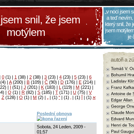
„v noci jsem s
 jsem snil, že jsem
a teď nevím,
který snil, že
motýlem
jsem motýlem
je
autoři a z
Tomáš V. O
Bohumil Hra
|
0
(1)
|
1
(38)
|
2
(38)
|
3
(23)
|
4
(23)
|
5
(23)
|
6
Ladislav Kl
(4)
|
A
(200)
|
B
(109)
|
Č
(90)
|
D
(176)
|
E
(214)
|
22)
|
I
(51)
|
J
(201)
|
K
(183)
|
L
(119)
|
M
(221)
|
Franz Kafka
34)
|
Q
(1)
|
R
(82)
|
S
(185)
|
T
(171)
|
U
(75)
|
V
Antoine de 
|
Z
(128)
|
Ο
(1)
|
М
(2)
|
„
|
(1)
“
|
(1)
‚
|
(1)
آ
|
(1)
א
Edgar Allan
George Orw
Claude Mon
Poslední obnova
Edvard Mun
Henri de To
Sobota, 24 Leden, 2009 -
Paul Gaugu
01:57