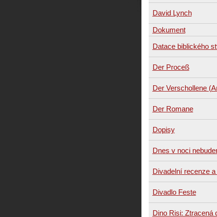
David Lynch
Dokument
Datace biblického st
Der Proceß
Der Verschollene (A
Der Romane
Dopisy
Dnes v noci nebude
Divadelní recenze a 
Divadlo Feste
Dino Risi: Ztracená