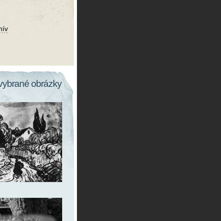
hív
vybrané obrázky