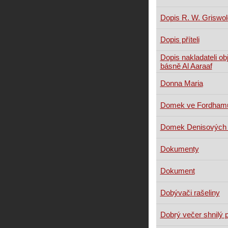
Dopis R. W. Griswol
Dopis příteli
Dopis nakladateli ob
básně Al Aaraaf
Donna Maria
Domek ve Fordham
Domek Denisových 
Dokumenty
Dokument
Dobývači rašeliny
Dobrý večer shnilý 