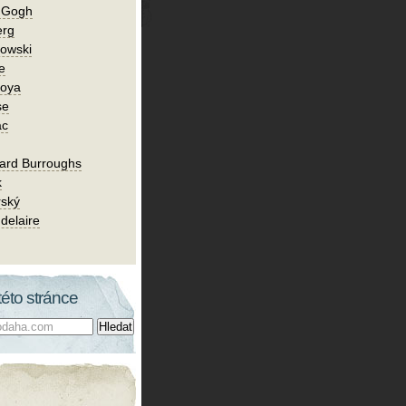
n Gogh
erg
owski
e
Goya
se
ac
ard Burroughs
k
rský
delaire
této stránce