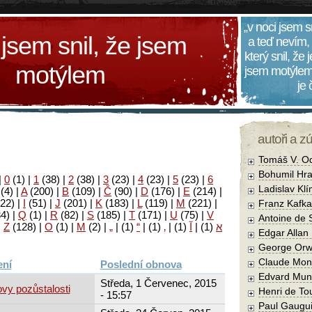
„v noci jsem s
 jsem snil, že jsem
a teď nevím,
který snil, že
motýlem
jsem motýlem
je
autoři a z
Tomáš V. O
Bohumil Hra
|
0
(1)
|
1
(38)
|
2
(38)
|
3
(23)
|
4
(23)
|
5
(23)
|
6
Ladislav Kl
(4)
|
A
(200)
|
B
(109)
|
Č
(90)
|
D
(176)
|
E
(214)
|
22)
|
I
(51)
|
J
(201)
|
K
(183)
|
L
(119)
|
M
(221)
|
Franz Kafka
34)
|
Q
(1)
|
R
(82)
|
S
(185)
|
T
(171)
|
U
(75)
|
V
Antoine de 
|
Z
(128)
|
Ο
(1)
|
М
(2)
|
„
|
(1)
“
|
(1)
‚
|
(1)
آ
|
(1)
א
Edgar Allan
George Orw
Claude Mon
Poslední obnova
Edvard Mun
Středa, 1 Červenec, 2015
vy pozůstalosti
Henri de To
- 15:57
Paul Gaugu