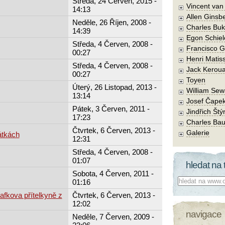
Středa, 24 Červen, 2015 -
Vincent va
14:13
Allen Ginsb
Neděle, 26 Říjen, 2008 -
Charles Buk
14:39
Egon Schiel
Středa, 4 Červen, 2008 -
Francisco 
00:27
Henri Matis
Středa, 4 Červen, 2008 -
Jack Kerou
00:27
Toyen
Úterý, 26 Listopad, 2013 -
William Sew
13:14
Josef Čape
Pátek, 3 Červen, 2011 -
Jindřich Štý
17:23
Charles Bau
Čtvrtek, 6 Červen, 2013 -
Galerie
átkách
12:31
Středa, 4 Červen, 2008 -
01:07
hledat na 
Sobota, 4 Červen, 2011 -
Co hledat:
01:16
fkova přítelkyně z
Čtvrtek, 6 Červen, 2013 -
12:02
navigace
Neděle, 7 Červen, 2009 -