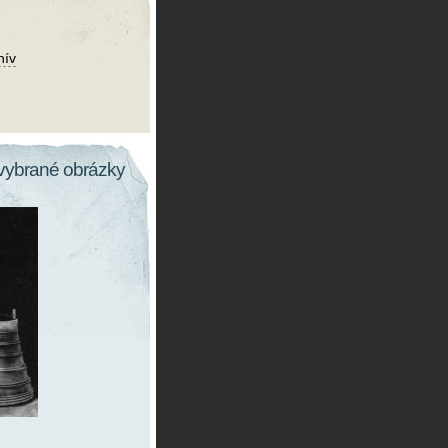
hív
vybrané obrázky