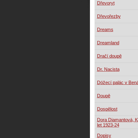
Dřevoryt
Dřevořezby
Dreams
Dreamland
Dračí doupě
Dr. Nacista
Dóžecí palác v Ben
Doupě
Dospělost
Dora Diamantová, Ka
let 1923-24
Dopisy