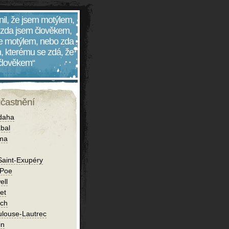
nil, že jsem motýlem,
 zda jsem člověkem,
 je motýlem, nebo zda
, kterému se zdá, že
 člověkem“
účastnění
daha
bal
íma
Saint-Exupéry
 Poe
ell
et
ch
ulouse-Lautrec
in