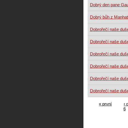
Dobrý den pane Ga
Dobrý bůh z Manhat
Dobrořečí naše duš
Dobrořečí naše duš
Dobrořečí naše duš
Dobrořečí naše duš
Dobrořečí naše duš
Dobrořečí naše duš
« první
‹ 
6