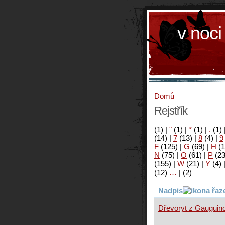
v noci
Domů
Rejstřík
(1)
|
"
(1)
|
*
(1)
|
.
(1)
(14)
|
7
(13)
|
8
(4)
|
9
F
(125)
|
G
(69)
|
H
(1
N
(75)
|
O
(61)
|
P
(2
(155)
|
W
(21)
|
Y
(4)
(12)
…
|
(2)
Nadpis
Dřevoryt z Gauguino