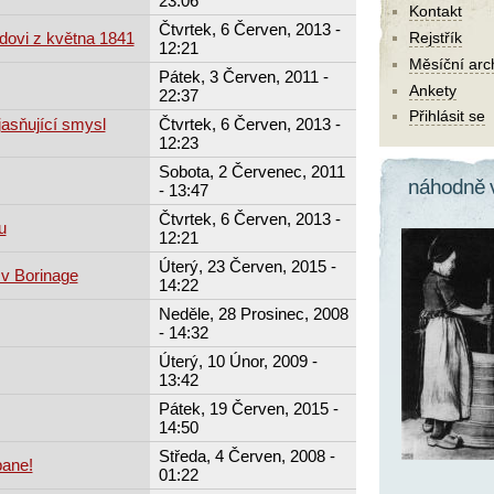
23:06
Kontakt
Čtvrtek, 6 Červen, 2013 -
dovi z května 1841
Rejstřík
12:21
Měsíční arc
Pátek, 3 Červen, 2011 -
Ankety
22:37
Přihlásit se
jasňující smysl
Čtvrtek, 6 Červen, 2013 -
12:23
Sobota, 2 Červenec, 2011
náhodně 
- 13:47
Čtvrtek, 6 Červen, 2013 -
u
12:21
Úterý, 23 Červen, 2015 -
v Borinage
14:22
Neděle, 28 Prosinec, 2008
- 14:32
Úterý, 10 Únor, 2009 -
13:42
Pátek, 19 Červen, 2015 -
14:50
Středa, 4 Červen, 2008 -
pane!
01:22