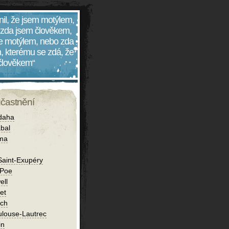
nil, že jsem motýlem,
 zda jsem člověkem,
 je motýlem, nebo zda
, kterému se zdá, že
 člověkem“
účastnění
daha
bal
íma
Saint-Exupéry
 Poe
ell
et
ch
ulouse-Lautrec
in