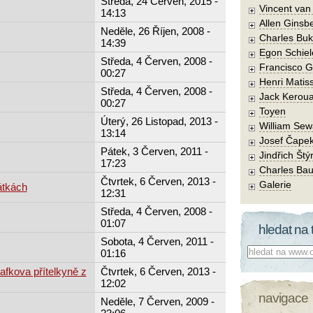
Středa, 24 Červen, 2015 -
Vincent va
14:13
Allen Ginsb
Neděle, 26 Říjen, 2008 -
Charles Buk
14:39
Egon Schiel
Středa, 4 Červen, 2008 -
Francisco 
00:27
Henri Matis
Středa, 4 Červen, 2008 -
Jack Kerou
00:27
Toyen
Úterý, 26 Listopad, 2013 -
William Sew
13:14
Josef Čape
Pátek, 3 Červen, 2011 -
Jindřich Štý
17:23
Charles Bau
Čtvrtek, 6 Červen, 2013 -
Galerie
átkách
12:31
Středa, 4 Červen, 2008 -
01:07
hledat na 
Sobota, 4 Červen, 2011 -
Co hledat:
01:16
fkova přítelkyně z
Čtvrtek, 6 Červen, 2013 -
12:02
navigace
Neděle, 7 Červen, 2009 -