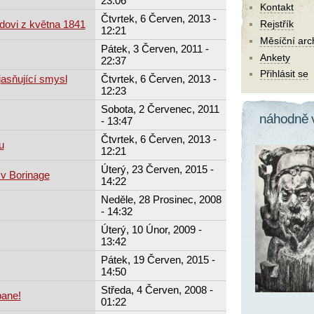
23:06
Kontakt
Čtvrtek, 6 Červen, 2013 -
dovi z května 1841
Rejstřík
12:21
Měsíční arc
Pátek, 3 Červen, 2011 -
Ankety
22:37
Přihlásit se
jasňující smysl
Čtvrtek, 6 Červen, 2013 -
12:23
Sobota, 2 Červenec, 2011
náhodně 
- 13:47
Čtvrtek, 6 Červen, 2013 -
u
12:21
Úterý, 23 Červen, 2015 -
v Borinage
14:22
Neděle, 28 Prosinec, 2008
- 14:32
Úterý, 10 Únor, 2009 -
13:42
Pátek, 19 Červen, 2015 -
14:50
Středa, 4 Červen, 2008 -
pane!
01:22