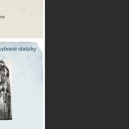
hív
vybrané obrázky