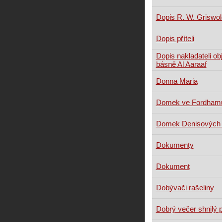
Dopis R. W. Griswol
Dopis příteli
Dopis nakladateli ob
básně Al Aaraaf
Donna Maria
Domek ve Fordham
Domek Denisových 
Dokumenty
Dokument
Dobývači rašeliny
Dobrý večer shnilý 