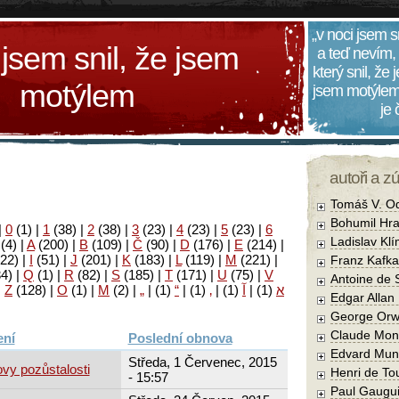
„v noci jsem s
 jsem snil, že jsem
a teď nevím,
který snil, že
motýlem
jsem motýlem
je
autoři a z
Tomáš V. O
Bohumil Hra
|
0
(1)
|
1
(38)
|
2
(38)
|
3
(23)
|
4
(23)
|
5
(23)
|
6
Ladislav Kl
(4)
|
A
(200)
|
B
(109)
|
Č
(90)
|
D
(176)
|
E
(214)
|
22)
|
I
(51)
|
J
(201)
|
K
(183)
|
L
(119)
|
M
(221)
|
Franz Kafka
34)
|
Q
(1)
|
R
(82)
|
S
(185)
|
T
(171)
|
U
(75)
|
V
Antoine de 
|
Z
(128)
|
Ο
(1)
|
М
(2)
|
„
|
(1)
“
|
(1)
‚
|
(1)
آ
|
(1)
א
Edgar Allan
George Orw
Claude Mon
Poslední obnova
Edvard Mun
Středa, 1 Červenec, 2015
vy pozůstalosti
Henri de To
- 15:57
Paul Gaugu