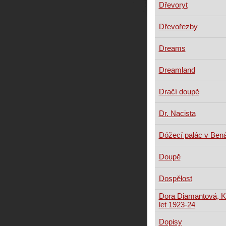
Dřevoryt
Dřevořezby
Dreams
Dreamland
Dračí doupě
Dr. Nacista
Dóžecí palác v Ben
Doupě
Dospělost
Dora Diamantová, Ka
let 1923-24
Dopisy