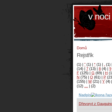
v noci
Domů
Rejstřík
(1)
|
"
(1)
|
*
(1)
|
.
(1)
(14)
|
7
(13)
|
8
(4)
|
9
F
(125)
|
G
(69)
|
H
(1
N
(75)
|
O
(61)
|
P
(2
(155)
|
W
(21)
|
Y
(4)
(12)
…
|
(2)
Nadpis
Dřevoryt z Gauguino