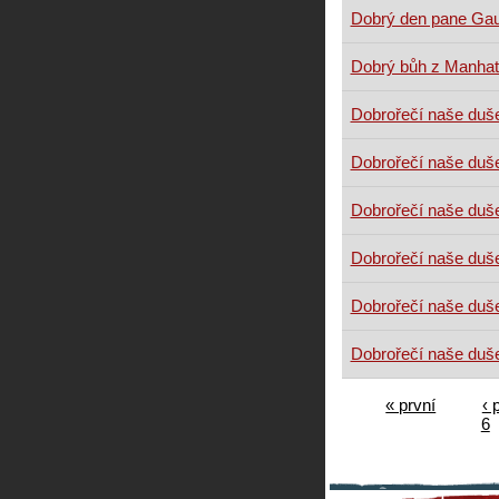
Dobrý den pane Ga
Dobrý bůh z Manhat
Dobrořečí naše duš
Dobrořečí naše duš
Dobrořečí naše duš
Dobrořečí naše duš
Dobrořečí naše duš
Dobrořečí naše duš
« první
‹ 
6