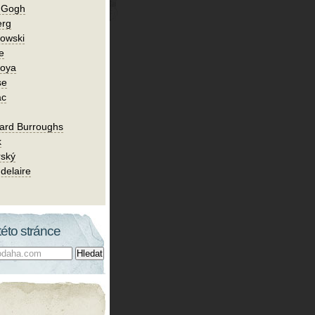
n Gogh
erg
owski
e
Goya
se
ac
ard Burroughs
k
rský
delaire
této stránce