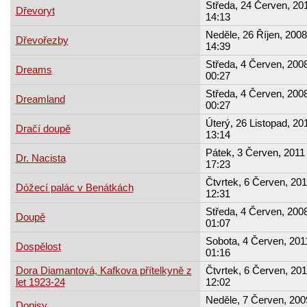
Středa, 24 Červen, 201
Dřevoryt
14:13
Neděle, 26 Říjen, 2008
Dřevořezby
14:39
Středa, 4 Červen, 2008
Dreams
00:27
Středa, 4 Červen, 2008
Dreamland
00:27
Úterý, 26 Listopad, 20
Dračí doupě
13:14
Pátek, 3 Červen, 2011 
Dr. Nacista
17:23
Čtvrtek, 6 Červen, 201
Dóžecí palác v Benátkách
12:31
Středa, 4 Červen, 2008
Doupě
01:07
Sobota, 4 Červen, 2011
Dospělost
01:16
Dora Diamantová, Kafkova přítelkyně z
Čtvrtek, 6 Červen, 201
let 1923-24
12:02
Neděle, 7 Červen, 200
Dopisy