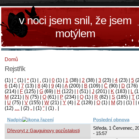
v noci jsem snil, že jsem
motýlem
Domů
Rejstřík
(1)
|
"
(1)
|
*
(1)
|
.
(1)
|
0
(1)
|
1
(38)
|
2
(38)
|
3
(23)
|
4
(23)
|
5
(
6
(14)
|
7
(13)
|
8
(4)
|
9
(4)
|
A
(200)
|
B
(109)
|
Č
(90)
|
D
(176)
(214)
|
F
(125)
|
G
(69)
|
H
(122)
|
I
(51)
|
J
(201)
|
K
(183)
|
L
(1
M
(221)
|
N
(75)
|
O
(61)
|
P
(234)
|
Q
(1)
|
R
(82)
|
S
(185)
|
T
(
|
U
(75)
|
V
(155)
|
W
(21)
|
Y
(4)
|
Z
(128)
|
Ο
(1)
|
М
(2)
|
(1)
آ
|
(12)
…
|
(2)
„
|
(1)
“
|
(1)
‚
|
Nadpis
Poslední obnova
Středa, 1 Červenec, 2
Dřevoryt z Gauguinovy pozůstalosti
- 15:57