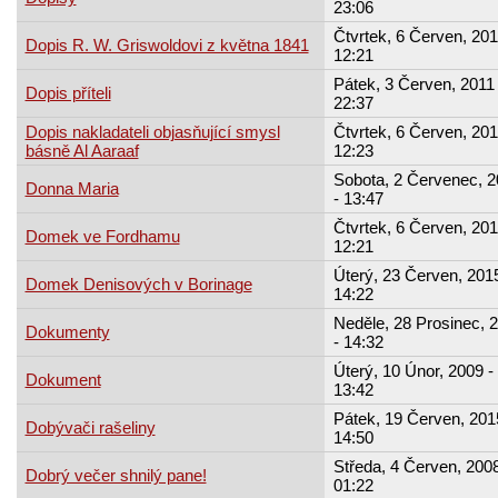
23:06
Čtvrtek, 6 Červen, 201
Dopis R. W. Griswoldovi z května 1841
12:21
Pátek, 3 Červen, 2011 
Dopis příteli
22:37
Dopis nakladateli objasňující smysl
Čtvrtek, 6 Červen, 201
básně Al Aaraaf
12:23
Sobota, 2 Červenec, 2
Donna Maria
- 13:47
Čtvrtek, 6 Červen, 201
Domek ve Fordhamu
12:21
Úterý, 23 Červen, 2015
Domek Denisových v Borinage
14:22
Neděle, 28 Prosinec, 
Dokumenty
- 14:32
Úterý, 10 Únor, 2009 -
Dokument
13:42
Pátek, 19 Červen, 201
Dobývači rašeliny
14:50
Středa, 4 Červen, 2008
Dobrý večer shnilý pane!
01:22