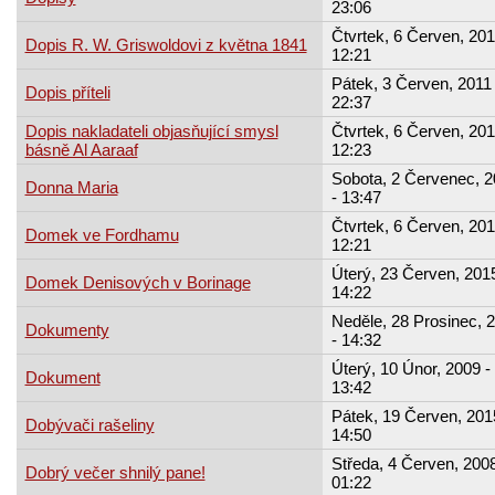
23:06
Čtvrtek, 6 Červen, 201
Dopis R. W. Griswoldovi z května 1841
12:21
Pátek, 3 Červen, 2011 
Dopis příteli
22:37
Dopis nakladateli objasňující smysl
Čtvrtek, 6 Červen, 201
básně Al Aaraaf
12:23
Sobota, 2 Červenec, 2
Donna Maria
- 13:47
Čtvrtek, 6 Červen, 201
Domek ve Fordhamu
12:21
Úterý, 23 Červen, 2015
Domek Denisových v Borinage
14:22
Neděle, 28 Prosinec, 
Dokumenty
- 14:32
Úterý, 10 Únor, 2009 -
Dokument
13:42
Pátek, 19 Červen, 201
Dobývači rašeliny
14:50
Středa, 4 Červen, 2008
Dobrý večer shnilý pane!
01:22