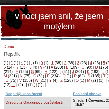
v noci jsem snil, že jsem
motýlem
Domů
Rejstřík
(1)
|
"
(1)
|
*
(1)
|
.
(1)
|
0
(1)
|
1
(38)
|
2
(38)
|
3
(23)
|
4
(23)
|
5
(
6
(14)
|
7
(13)
|
8
(4)
|
9
(4)
|
A
(200)
|
B
(109)
|
Č
(90)
|
D
(176)
(214)
|
F
(125)
|
G
(69)
|
H
(122)
|
I
(51)
|
J
(201)
|
K
(183)
|
L
(1
M
(221)
|
N
(75)
|
O
(61)
|
P
(234)
|
Q
(1)
|
R
(82)
|
S
(185)
|
T
(
|
U
(75)
|
V
(155)
|
W
(21)
|
Y
(4)
|
Z
(128)
|
Ο
(1)
|
М
(2)
|
(1)
آ
|
(12)
…
|
(2)
„
|
(1)
“
|
(1)
‚
|
Nadpis
Poslední obnova
Středa, 1 Červenec, 2
Dřevoryt z Gauguinovy pozůstalosti
- 15:57