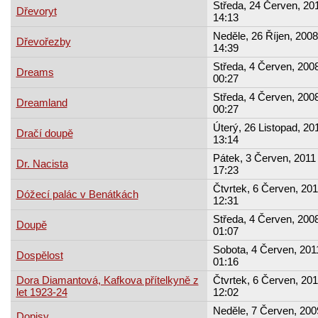
Středa, 24 Červen, 201
Dřevoryt
14:13
Neděle, 26 Říjen, 2008
Dřevořezby
14:39
Středa, 4 Červen, 2008
Dreams
00:27
Středa, 4 Červen, 2008
Dreamland
00:27
Úterý, 26 Listopad, 20
Dračí doupě
13:14
Pátek, 3 Červen, 2011 
Dr. Nacista
17:23
Čtvrtek, 6 Červen, 201
Dóžecí palác v Benátkách
12:31
Středa, 4 Červen, 2008
Doupě
01:07
Sobota, 4 Červen, 2011
Dospělost
01:16
Dora Diamantová, Kafkova přítelkyně z
Čtvrtek, 6 Červen, 201
let 1923-24
12:02
Neděle, 7 Červen, 200
Dopisy