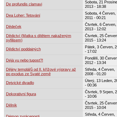
Sobota, 21 Prosine
De profundis clamavi
2013 - 18:38
Sobota, 4 Červen,
Dea Loher: Tetování
2011 - 00:21
Čtvrtek, 6 Červen,
Dědeček
2013 - 12:02
Dědictví (Matka s dítětem nakaženým
Čtvrtek, 25 Červen
syfilisem)
2015 - 13:24
Pátek, 3 Červen, 
Dědictví poddajných
- 17:02
Pondělí, 30 Červe
Déjà vu nebo tupost?!
2012 - 13:34
Dějiny templářů od II. křížové výpravy až
Středa, 4 Červen,
po exodus ze Svaté země
2008 - 01:20
Úterý, 13 Leden, 2
Dejvické divadlo
- 00:36
Čtvrtek, 9 Srpen, 
Dekorativní figura
- 10:06
Čtvrtek, 25 Červen
Dělník
2015 - 10:04
Středa, 4 Červen,
Démon zvrácenosti