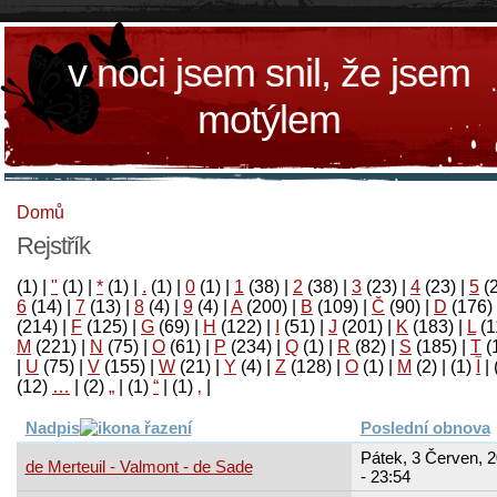
v noci jsem snil, že jsem
motýlem
Domů
Rejstřík
(1)
|
"
(1)
|
*
(1)
|
.
(1)
|
0
(1)
|
1
(38)
|
2
(38)
|
3
(23)
|
4
(23)
|
5
(
6
(14)
|
7
(13)
|
8
(4)
|
9
(4)
|
A
(200)
|
B
(109)
|
Č
(90)
|
D
(176)
(214)
|
F
(125)
|
G
(69)
|
H
(122)
|
I
(51)
|
J
(201)
|
K
(183)
|
L
(1
M
(221)
|
N
(75)
|
O
(61)
|
P
(234)
|
Q
(1)
|
R
(82)
|
S
(185)
|
T
(
|
U
(75)
|
V
(155)
|
W
(21)
|
Y
(4)
|
Z
(128)
|
Ο
(1)
|
М
(2)
|
(1)
آ
|
(12)
…
|
(2)
„
|
(1)
“
|
(1)
‚
|
Nadpis
Poslední obnova
Pátek, 3 Červen, 
de Merteuil - Valmont - de Sade
- 23:54