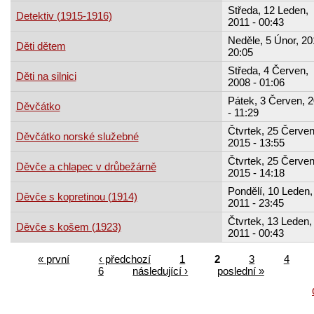
Středa, 12 Leden,
Detektiv (1915-1916)
2011 - 00:43
Neděle, 5 Únor, 20
Děti dětem
20:05
Středa, 4 Červen,
Děti na silnici
2008 - 01:06
Pátek, 3 Červen, 
Děvčátko
- 11:29
Čtvrtek, 25 Červen
Děvčátko norské služebné
2015 - 13:55
Čtvrtek, 25 Červen
Děvče a chlapec v drůbežárně
2015 - 14:18
Pondělí, 10 Leden,
Děvče s kopretinou (1914)
2011 - 23:45
Čtvrtek, 13 Leden,
Děvče s košem (1923)
2011 - 00:43
« první
‹ předchozí
1
2
3
4
6
následující ›
poslední »