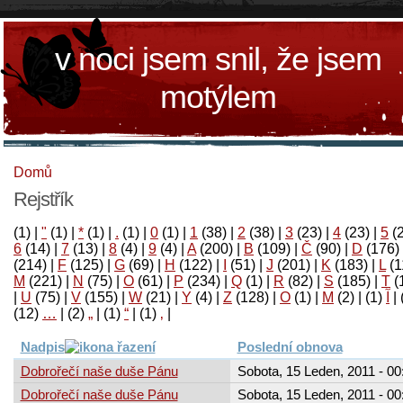
v noci jsem snil, že jsem
motýlem
Domů
Rejstřík
(1)
|
"
(1)
|
*
(1)
|
.
(1)
|
0
(1)
|
1
(38)
|
2
(38)
|
3
(23)
|
4
(23)
|
5
(
6
(14)
|
7
(13)
|
8
(4)
|
9
(4)
|
A
(200)
|
B
(109)
|
Č
(90)
|
D
(176)
(214)
|
F
(125)
|
G
(69)
|
H
(122)
|
I
(51)
|
J
(201)
|
K
(183)
|
L
(1
M
(221)
|
N
(75)
|
O
(61)
|
P
(234)
|
Q
(1)
|
R
(82)
|
S
(185)
|
T
(
|
U
(75)
|
V
(155)
|
W
(21)
|
Y
(4)
|
Z
(128)
|
Ο
(1)
|
М
(2)
|
(1)
آ
|
(12)
…
|
(2)
„
|
(1)
“
|
(1)
‚
|
Nadpis
Poslední obnova
Dobrořečí naše duše Pánu
Sobota, 15 Leden, 2011 - 00
Dobrořečí naše duše Pánu
Sobota, 15 Leden, 2011 - 00