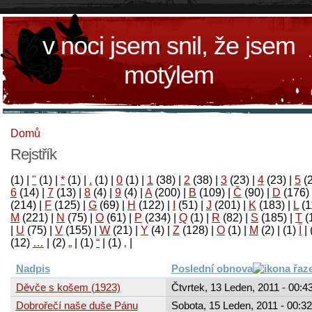
v noci jsem snil, že jsem
motýlem
Domů
Rejstřík
(1)
|
"
(1)
|
*
(1)
|
.
(1)
|
0
(1)
|
1
(38)
|
2
(38)
|
3
(23)
|
4
(23)
|
5
(
6
(14)
|
7
(13)
|
8
(4)
|
9
(4)
|
A
(200)
|
B
(109)
|
Č
(90)
|
D
(176)
(214)
|
F
(125)
|
G
(69)
|
H
(122)
|
I
(51)
|
J
(201)
|
K
(183)
|
L
(1
M
(221)
|
N
(75)
|
O
(61)
|
P
(234)
|
Q
(1)
|
R
(82)
|
S
(185)
|
T
(
|
U
(75)
|
V
(155)
|
W
(21)
|
Y
(4)
|
Z
(128)
|
Ο
(1)
|
М
(2)
|
(1)
آ
|
(12)
…
|
(2)
„
|
(1)
“
|
(1)
‚
|
Nadpis
Poslední obnova
Děvče s košem (1923)
Čtvrtek, 13 Leden, 2011 - 00:4
Dobrořečí naše duše Pánu
Sobota, 15 Leden, 2011 - 00:32