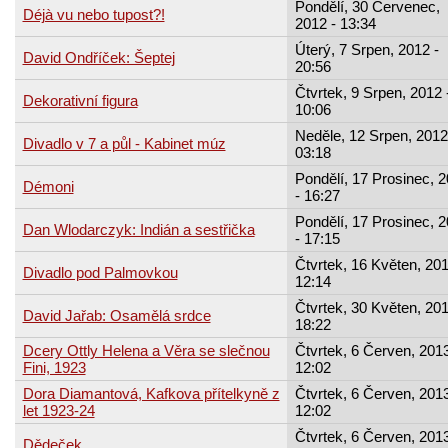
Pondělí, 30 Červenec,
Déjà vu nebo tupost?!
2012 - 13:34
Úterý, 7 Srpen, 2012 -
David Ondříček: Šeptej
20:56
Čtvrtek, 9 Srpen, 2012 
Dekorativní figura
10:06
Neděle, 12 Srpen, 2012
Divadlo v 7 a půl - Kabinet múz
03:18
Pondělí, 17 Prosinec, 
Démoni
- 16:27
Pondělí, 17 Prosinec, 
Dan Wlodarczyk: Indián a sestřička
- 17:15
Čtvrtek, 16 Květen, 201
Divadlo pod Palmovkou
12:14
Čtvrtek, 30 Květen, 201
David Jařab: Osamělá srdce
18:22
Dcery Ottly Helena a Věra se slečnou
Čtvrtek, 6 Červen, 2013
Fini, 1923
12:02
Dora Diamantová, Kafkova přítelkyně z
Čtvrtek, 6 Červen, 2013
let 1923-24
12:02
Čtvrtek, 6 Červen, 2013
Dědeček