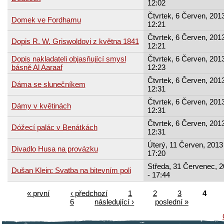
12:02
Čtvrtek, 6 Červen, 2013
Domek ve Fordhamu
12:21
Čtvrtek, 6 Červen, 2013
Dopis R. W. Griswoldovi z května 1841
12:21
Dopis nakladateli objasňující smysl
Čtvrtek, 6 Červen, 2013
básně Al Aaraaf
12:23
Čtvrtek, 6 Červen, 2013
Dáma se slunečníkem
12:31
Čtvrtek, 6 Červen, 2013
Dámy v květinách
12:31
Čtvrtek, 6 Červen, 2013
Dóžecí palác v Benátkách
12:31
Úterý, 11 Červen, 2013 
Divadlo Husa na provázku
17:20
Středa, 31 Červenec, 
Dušan Klein: Svatba na bitevním poli
- 17:44
« první
‹ předchozí
1
2
3
4
6
následující ›
poslední »