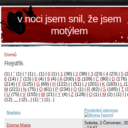
v noci jsem snil, že jsem
motýlem
Domů
Rejstřík
(1)
|
"
(1)
|
*
(1)
|
.
(1)
|
0
(1)
|
1
(38)
|
2
(38)
|
3
(23)
|
4
(23)
|
5
(
6
(14)
|
7
(13)
|
8
(4)
|
9
(4)
|
A
(200)
|
B
(109)
|
Č
(90)
|
D
(176)
(214)
|
F
(125)
|
G
(69)
|
H
(122)
|
I
(51)
|
J
(201)
|
K
(183)
|
L
(1
M
(221)
|
N
(75)
|
O
(61)
|
P
(234)
|
Q
(1)
|
R
(82)
|
S
(185)
|
T
(
|
U
(75)
|
V
(155)
|
W
(21)
|
Y
(4)
|
Z
(128)
|
Ο
(1)
|
М
(2)
|
(1)
آ
|
(12)
…
|
(2)
„
|
(1)
“
|
(1)
‚
|
Poslední obnova
Nadpis
Sobota, 2 Červenec, 2
Donna Maria
- 13:47