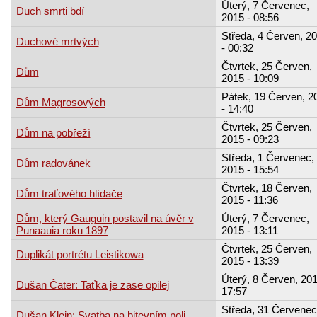
Úterý, 7 Červenec,
Duch smrti bdí
2015 - 08:56
Středa, 4 Červen, 2
Duchové mrtvých
- 00:32
Čtvrtek, 25 Červen,
Dům
2015 - 10:09
Pátek, 19 Červen, 2
Dům Magrosových
- 14:40
Čtvrtek, 25 Červen,
Dům na pobřeží
2015 - 09:23
Středa, 1 Červenec,
Dům radovánek
2015 - 15:54
Čtvrtek, 18 Červen,
Dům traťového hlídače
2015 - 11:36
Dům, který Gauguin postavil na úvěr v
Úterý, 7 Červenec,
Punaauia roku 1897
2015 - 13:11
Čtvrtek, 25 Červen,
Duplikát portrétu Leistikowa
2015 - 13:39
Úterý, 8 Červen, 201
Dušan Čater: Taťka je zase opilej
17:57
Středa, 31 Červenec
Dušan Klein: Svatba na bitevním poli