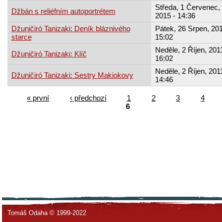
Středa, 1 Červenec,
Džbán s reliéfním autoportrétem
2015 - 14:36
Džuničiró Tanizaki: Deník bláznivého
Pátek, 26 Srpen, 201
starce
15:02
Neděle, 2 Říjen, 2011
Džuničiró Tanizaki: Klíč
16:02
Neděle, 2 Říjen, 2011
Džuničiró Tanizaki: Sestry Makiokovy
14:46
« první
‹ předchozí
1
2
3
4
6
Tomáš Odaha © 1999-2022