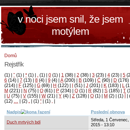
v noci jsem snil, že jsem
motýlem
Domů
Rejstřík
(1)
|
"
(1)
|
*
(1)
|
.
(1)
|
0
(1)
|
1
(38)
|
2
(38)
|
3
(23)
|
4
(23)
|
5
(
6
(14)
|
7
(13)
|
8
(4)
|
9
(4)
|
A
(200)
|
B
(109)
|
Č
(90)
|
D
(176)
(214)
|
F
(125)
|
G
(69)
|
H
(122)
|
I
(51)
|
J
(201)
|
K
(183)
|
L
(1
M
(221)
|
N
(75)
|
O
(61)
|
P
(234)
|
Q
(1)
|
R
(82)
|
S
(185)
|
T
(
|
U
(75)
|
V
(155)
|
W
(21)
|
Y
(4)
|
Z
(128)
|
Ο
(1)
|
М
(2)
|
(1)
آ
|
(12)
…
|
(2)
„
|
(1)
“
|
(1)
‚
|
Nadpis
Poslední obnova
Středa, 1 Červenec,
Duch mrtvých bdí
2015 - 13:10