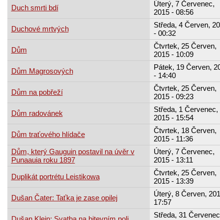
Úterý, 7 Červenec,
Duch smrti bdí
2015 - 08:56
Středa, 4 Červen, 2
Duchové mrtvých
- 00:32
Čtvrtek, 25 Červen,
Dům
2015 - 10:09
Pátek, 19 Červen, 2
Dům Magrosových
- 14:40
Čtvrtek, 25 Červen,
Dům na pobřeží
2015 - 09:23
Středa, 1 Červenec,
Dům radovánek
2015 - 15:54
Čtvrtek, 18 Červen,
Dům traťového hlídače
2015 - 11:36
Dům, který Gauguin postavil na úvěr v
Úterý, 7 Červenec,
Punaauia roku 1897
2015 - 13:11
Čtvrtek, 25 Červen,
Duplikát portrétu Leistikowa
2015 - 13:39
Úterý, 8 Červen, 201
Dušan Čater: Taťka je zase opilej
17:57
Středa, 31 Červenec
Dušan Klein: Svatba na bitevním poli