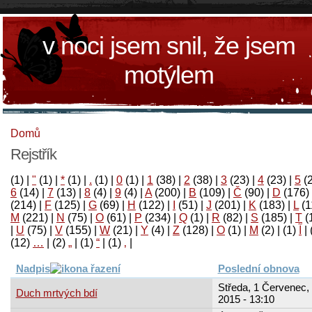
v noci jsem snil, že jsem
motýlem
Domů
Rejstřík
(1)
|
"
(1)
|
*
(1)
|
.
(1)
|
0
(1)
|
1
(38)
|
2
(38)
|
3
(23)
|
4
(23)
|
5
(
6
(14)
|
7
(13)
|
8
(4)
|
9
(4)
|
A
(200)
|
B
(109)
|
Č
(90)
|
D
(176)
(214)
|
F
(125)
|
G
(69)
|
H
(122)
|
I
(51)
|
J
(201)
|
K
(183)
|
L
(1
M
(221)
|
N
(75)
|
O
(61)
|
P
(234)
|
Q
(1)
|
R
(82)
|
S
(185)
|
T
(
|
U
(75)
|
V
(155)
|
W
(21)
|
Y
(4)
|
Z
(128)
|
Ο
(1)
|
М
(2)
|
(1)
آ
|
(12)
…
|
(2)
„
|
(1)
“
|
(1)
‚
|
Nadpis
Poslední obnova
Středa, 1 Červenec,
Duch mrtvých bdí
2015 - 13:10