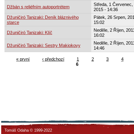
Středa, 1 Červenec,
Džbán s reliéfním autoportrétem
2015 - 14:36
Džuničiró Tanizaki: Deník bláznivého
Pátek, 26 Srpen, 201
starce
15:02
Neděle, 2 Říjen, 2011
Džuničiró Tanizaki: Klíč
16:02
Neděle, 2 Říjen, 2011
Džuničiró Tanizaki: Sestry Makiokovy
14:46
« první
‹ předchozí
1
2
3
4
6
Tomáš Odaha © 1999-2022