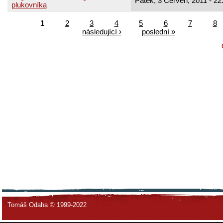
Pátek, 3 Červen, 2011 - 22
plukovníka
1
2
3
4
5
6
7
8
následující ›
poslední »
Tomáš Odaha © 1999-2022