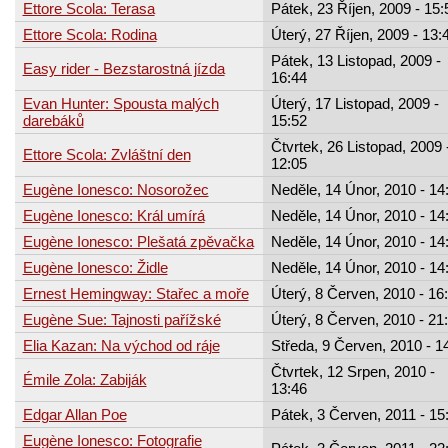
Ettore Scola: Terasa
Pátek, 23 Říjen, 2009 - 15:
Ettore Scola: Rodina
Úterý, 27 Říjen, 2009 - 13:
Pátek, 13 Listopad, 2009 -
Easy rider - Bezstarostná jízda
16:44
Evan Hunter: Spousta malých
Úterý, 17 Listopad, 2009 -
darebáků
15:52
Čtvrtek, 26 Listopad, 2009 
Ettore Scola: Zvláštní den
12:05
Eugène Ionesco: Nosorožec
Neděle, 14 Únor, 2010 - 14
Eugène Ionesco: Král umírá
Neděle, 14 Únor, 2010 - 14
Eugène Ionesco: Plešatá zpěvačka
Neděle, 14 Únor, 2010 - 14
Eugène Ionesco: Židle
Neděle, 14 Únor, 2010 - 14
Ernest Hemingway: Stařec a moře
Úterý, 8 Červen, 2010 - 16
Eugène Sue: Tajnosti pařížské
Úterý, 8 Červen, 2010 - 21
Elia Kazan: Na východ od ráje
Středa, 9 Červen, 2010 - 1
Čtvrtek, 12 Srpen, 2010 -
Émile Zola: Zabiják
13:46
Edgar Allan Poe
Pátek, 3 Červen, 2011 - 15
Eugène Ionesco: Fotografie