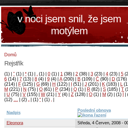
v noci jsem snil, že jsem
motýlem
Domů
Rejstřík
(1)
|
"
(1)
|
*
(1)
|
.
(1)
|
0
(1)
|
1
(38)
|
2
(38)
|
3
(23)
|
4
(23)
|
5
(
6
(14)
|
7
(13)
|
8
(4)
|
9
(4)
|
A
(200)
|
B
(109)
|
Č
(90)
|
D
(176)
(214)
|
F
(125)
|
G
(69)
|
H
(122)
|
I
(51)
|
J
(201)
|
K
(183)
|
L
(1
M
(221)
|
N
(75)
|
O
(61)
|
P
(234)
|
Q
(1)
|
R
(82)
|
S
(185)
|
T
(
|
U
(75)
|
V
(155)
|
W
(21)
|
Y
(4)
|
Z
(128)
|
Ο
(1)
|
М
(2)
|
(1)
آ
|
(12)
…
|
(2)
„
|
(1)
“
|
(1)
‚
|
Poslední obnova
Nadpis
Eleonora
Středa, 4 Červen, 2008 - 0