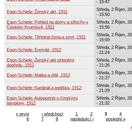
- 15:47
Středa, 2 Říjen, 2
Egon Schiele: Ženský akt, 1911
- 15:50
Egon Schiele: Pohled na domy a střechy v
Středa, 2 Říjen, 2
Českém Krumlově, 1911
- 15:56
Středa, 2 Říjen, 2
Egon Schiele: Těhotná žena a smrt, 1911
- 15:59
Středa, 2 Říjen, 2
Egon Schiele: Eremité, 1912
- 21:24
Egon Schiele: Ženský akt skloněný
Středa, 2 Říjen, 2
dopředu, 1912
- 21:26
Středa, 2 Říjen, 2
Egon Schiele: Matka a dítě, 1912
- 21:27
Středa, 2 Říjen, 2
Egon Schiele: Kardinál a jeptiška, 1912
- 21:29
Egon Schiele: Autoportrét s čínskými
Středa, 2 Říjen, 2
lampiony, 1912
- 21:32
« první
‹ předchozí
1
2
3
4
6
7
8
následující ›
poslední »