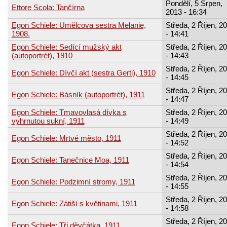
Pondělí, 5 Srpen,
Ettore Scola: Tančírna
2013 - 16:34
Egon Schiele: Umělcova sestra Melanie,
Středa, 2 Říjen, 2
1908.
- 14:41
Egon Schiele: Sedící mužský akt
Středa, 2 Říjen, 2
(autoportrét), 1910
- 14:43
Středa, 2 Říjen, 2
Egon Schiele: Dívčí akt (sestra Gerti), 1910
- 14:45
Středa, 2 Říjen, 2
Egon Schiele: Básník (autoportrét), 1911
- 14:47
Egon Schiele: Tmavovlasá dívka s
Středa, 2 Říjen, 2
vyhrnutou sukní, 1911
- 14:49
Středa, 2 Říjen, 2
Egon Schiele: Mrtvé město, 1911
- 14:52
Středa, 2 Říjen, 2
Egon Schiele: Tanečnice Moa, 1911
- 14:54
Středa, 2 Říjen, 2
Egon Schiele: Podzimní stromy, 1911
- 14:55
Středa, 2 Říjen, 2
Egon Schiele: Zátiší s květinami, 1911
- 14:58
Středa, 2 Říjen, 2
Egon Schiele: Tři děvčátka, 1911