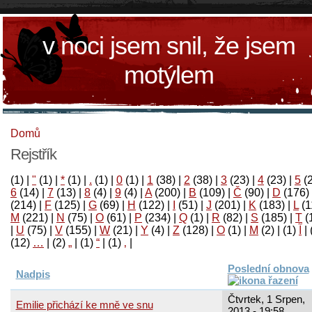
v noci jsem snil, že jsem
motýlem
Domů
Rejstřík
(1)
|
"
(1)
|
*
(1)
|
.
(1)
|
0
(1)
|
1
(38)
|
2
(38)
|
3
(23)
|
4
(23)
|
5
(
6
(14)
|
7
(13)
|
8
(4)
|
9
(4)
|
A
(200)
|
B
(109)
|
Č
(90)
|
D
(176)
(214)
|
F
(125)
|
G
(69)
|
H
(122)
|
I
(51)
|
J
(201)
|
K
(183)
|
L
(1
M
(221)
|
N
(75)
|
O
(61)
|
P
(234)
|
Q
(1)
|
R
(82)
|
S
(185)
|
T
(
|
U
(75)
|
V
(155)
|
W
(21)
|
Y
(4)
|
Z
(128)
|
Ο
(1)
|
М
(2)
|
(1)
آ
|
(12)
…
|
(2)
„
|
(1)
“
|
(1)
‚
|
Poslední obnova
Nadpis
Čtvrtek, 1 Srpen,
Emilie přichází ke mně ve snu
2013 - 19:58