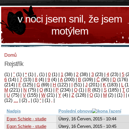
v noci jsem snil, že jsem
motýlem
Domů
Rejstřík
(1)
|
"
(1)
|
*
(1)
|
.
(1)
|
0
(1)
|
1
(38)
|
2
(38)
|
3
(23)
|
4
(23)
|
5
(
6
(14)
|
7
(13)
|
8
(4)
|
9
(4)
|
A
(200)
|
B
(109)
|
Č
(90)
|
D
(176)
(214)
|
F
(125)
|
G
(69)
|
H
(122)
|
I
(51)
|
J
(201)
|
K
(183)
|
L
(1
M
(221)
|
N
(75)
|
O
(61)
|
P
(234)
|
Q
(1)
|
R
(82)
|
S
(185)
|
T
(
|
U
(75)
|
V
(155)
|
W
(21)
|
Y
(4)
|
Z
(128)
|
Ο
(1)
|
М
(2)
|
(1)
آ
|
(12)
…
|
(2)
„
|
(1)
“
|
(1)
‚
|
Nadpis
Poslední obnova
Egon Schiele - studie
Úterý, 16 Červen, 2015 - 10:44
Egon Schiele - studie
Úterý, 16 Červen, 2015 - 10:45