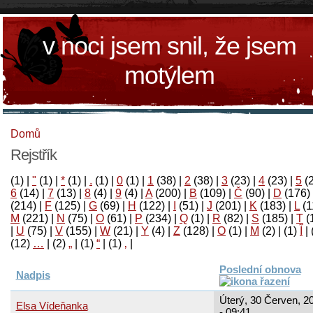
v noci jsem snil, že jsem
motýlem
Domů
Rejstřík
(1)
|
"
(1)
|
*
(1)
|
.
(1)
|
0
(1)
|
1
(38)
|
2
(38)
|
3
(23)
|
4
(23)
|
5
(
6
(14)
|
7
(13)
|
8
(4)
|
9
(4)
|
A
(200)
|
B
(109)
|
Č
(90)
|
D
(176)
(214)
|
F
(125)
|
G
(69)
|
H
(122)
|
I
(51)
|
J
(201)
|
K
(183)
|
L
(1
M
(221)
|
N
(75)
|
O
(61)
|
P
(234)
|
Q
(1)
|
R
(82)
|
S
(185)
|
T
(
|
U
(75)
|
V
(155)
|
W
(21)
|
Y
(4)
|
Z
(128)
|
Ο
(1)
|
М
(2)
|
(1)
آ
|
(12)
…
|
(2)
„
|
(1)
“
|
(1)
‚
|
Poslední obnova
Nadpis
Úterý, 30 Červen, 2
Elsa Vídeňanka
- 09:41