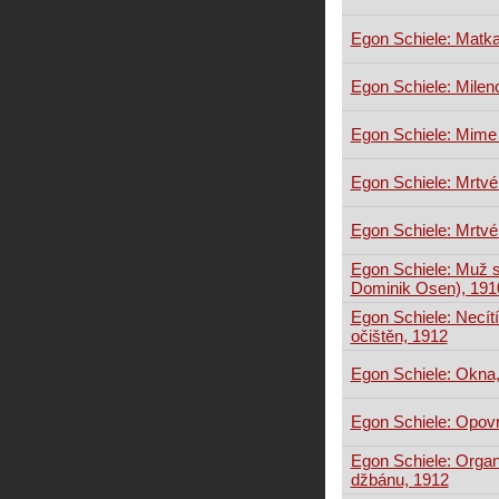
Egon Schiele: Matk
Egon Schiele: Milen
Egon Schiele: Mime
Egon Schiele: Mrtvé
Egon Schiele: Mrtvé
Egon Schiele: Muž 
Dominik Osen), 191
Egon Schiele: Necít
očištěn, 1912
Egon Schiele: Okna
Egon Schiele: Opovr
Egon Schiele: Organ
džbánu, 1912