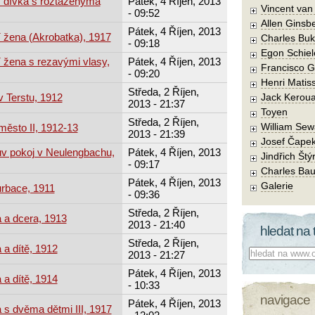
í dívka s roztaženýma
Pátek, 4 Říjen, 2013
Vincent va
- 09:52
Allen Ginsb
Pátek, 4 Říjen, 2013
í žena (Akrobatka), 1917
Charles Buk
- 09:18
Egon Schiel
í žena s rezavými vlasy,
Pátek, 4 Říjen, 2013
Francisco 
- 09:20
Henri Matis
Středa, 2 Říjen,
v Terstu, 1912
Jack Kerou
2013 - 21:37
Toyen
Středa, 2 Říjen,
William Sew
město II, 1912-13
2013 - 21:39
Josef Čape
ův pokoj v Neulengbachu,
Pátek, 4 Říjen, 2013
Jindřich Štý
- 09:17
Charles Bau
Pátek, 4 Říjen, 2013
Galerie
urbace, 1911
- 09:36
Středa, 2 Říjen,
 a dcera, 1913
2013 - 21:40
hledat na 
Středa, 2 Říjen,
 a dítě, 1912
Co hledat:
2013 - 21:27
Pátek, 4 Říjen, 2013
 a dítě, 1914
- 10:33
navigace
Pátek, 4 Říjen, 2013
 s dvěma dětmi III, 1917