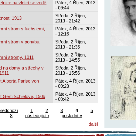
tnice na vlnící se vodě,
Pátek, 4 Říjen, 2013
- 09:44
Středa, 2 Říjen,
žnost, 1913
2013 - 21:42
mní strom s fuchsiemi,
Pátek, 4 Říjen, 2013
- 12:16
mní strom v pohybu,
Středa, 2 Říjen,
2013 - 21:35
Středa, 2 Říjen,
mní stromy, 1911
2013 - 14:55
d na domy a střechy v
Středa, 2 Říjen,
1911
2013 - 15:56
t Alberta Parise von
Pátek, 4 Říjen, 2013
- 09:23
Pátek, 4 Říjen, 2013
t Gerti Schielové, 1909
- 09:42
předchozí
1
2
3
4
5
8
následující ›
poslední »
další