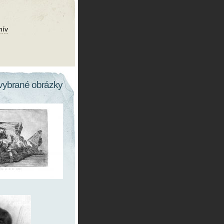
hív
vybrané obrázky