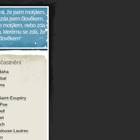
nil, že jsem motýlem,
 zda jsem člověkem,
 je motýlem, nebo zda
, kterému se zdá, že
 člověkem“
účastnění
daha
bal
íma
Saint-Exupéry
 Poe
ell
et
ch
ulouse-Lautrec
in