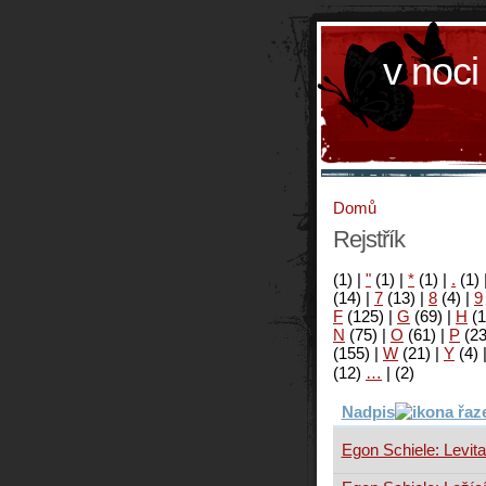
v noci
Domů
Rejstřík
(1)
|
"
(1)
|
*
(1)
|
.
(1)
(14)
|
7
(13)
|
8
(4)
|
9
F
(125)
|
G
(69)
|
H
(1
N
(75)
|
O
(61)
|
P
(2
(155)
|
W
(21)
|
Y
(4)
(12)
…
|
(2)
Nadpis
Egon Schiele: Levit