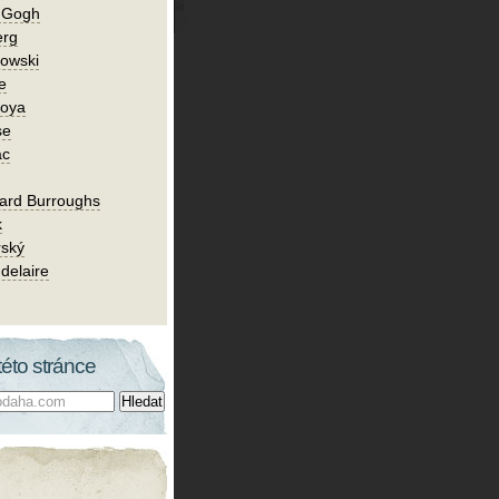
n Gogh
erg
owski
e
Goya
se
ac
ard Burroughs
k
rský
delaire
této stránce