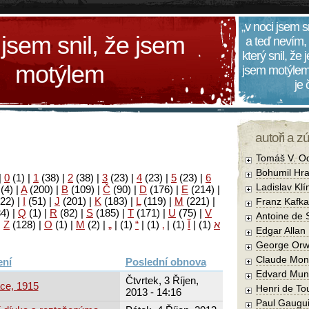
„v noci jsem s
 jsem snil, že jsem
a teď nevím,
který snil, že
motýlem
jsem motýlem
je
autoři a z
Tomáš V. O
Bohumil Hra
|
0
(1)
|
1
(38)
|
2
(38)
|
3
(23)
|
4
(23)
|
5
(23)
|
6
Ladislav Kl
(4)
|
A
(200)
|
B
(109)
|
Č
(90)
|
D
(176)
|
E
(214)
|
22)
|
I
(51)
|
J
(201)
|
K
(183)
|
L
(119)
|
M
(221)
|
Franz Kafka
34)
|
Q
(1)
|
R
(82)
|
S
(185)
|
T
(171)
|
U
(75)
|
V
Antoine de 
|
Z
(128)
|
Ο
(1)
|
М
(2)
|
„
|
(1)
“
|
(1)
‚
|
(1)
آ
|
(1)
א
Edgar Allan
George Orw
Claude Mon
Poslední obnova
Edvard Mun
Čtvrtek, 3 Říjen,
ace, 1915
Henri de To
2013 - 14:16
Paul Gaugu