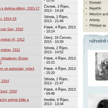
- 12:02
Kontakt
Čtvrtek, 3 Říjen,
a s dvěma dětmi, 1915-17
Rejstřík
2013 - 14:18
Měsíční arc
Středa, 2 Říjen,
ci, 1914-15
Ankety
2013 - 21:46
Přihlásit se
Pátek, 4 Říjen, 2013
 van Sen, 1910
- 10:14
Úterý, 16 Červen,
 město VI, 1912
náhodně 
2015 - 10:39
Středa, 2 Říjen,
 město, 1911
2013 - 14:52
s klopákem (Erwin
Pátek, 4 Říjen, 2013
0
- 10:15
ím se potrestán, nýbrž
Pátek, 4 Říjen, 2013
- 15:20
Středa, 2 Říjen,
, 1914
2013 - 21:47
Pátek, 4 Říjen, 2013
žení, 1910
- 09:46
ický pohyb židle a
Neděle, 6 Říjen,
2013 - 13:34