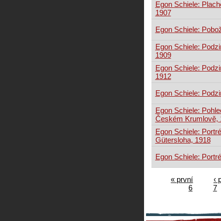
Egon Schiele: Plache
1907
Egon Schiele: Pobo
Egon Schiele: Podzi
1909
Egon Schiele: Podzi
1912
Egon Schiele: Podzi
Egon Schiele: Pohle
Českém Krumlově, 
Egon Schiele: Portré
Gütersloha, 1918
Egon Schiele: Portré
« první
‹ 
6
7