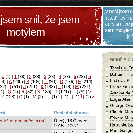
„v noci jsem s
 jsem snil, že jsem
a teď nevím,
který snil, že
motýlem
jsem motýlem
je
autoři a z
Tomáš V. O
Bohumil Hra
|
0
(1)
|
1
(38)
|
2
(38)
|
3
(23)
|
4
(23)
|
5
(23)
|
6
Ladislav Kl
(4)
|
A
(200)
|
B
(109)
|
Č
(90)
|
D
(176)
|
E
(214)
|
22)
|
I
(51)
|
J
(201)
|
K
(183)
|
L
(119)
|
M
(221)
|
Franz Kafka
34)
|
Q
(1)
|
R
(82)
|
S
(185)
|
T
(171)
|
U
(75)
|
V
Antoine de 
|
Z
(128)
|
Ο
(1)
|
М
(2)
|
„
|
(1)
“
|
(1)
‚
|
(1)
آ
|
(1)
א
Edgar Allan
George Orw
Claude Mon
Poslední obnova
Edvard Mun
vydržím pro umění a mé
Úterý, 16 Červen,
Henri de To
2015 - 10:37
Paul Gaugu