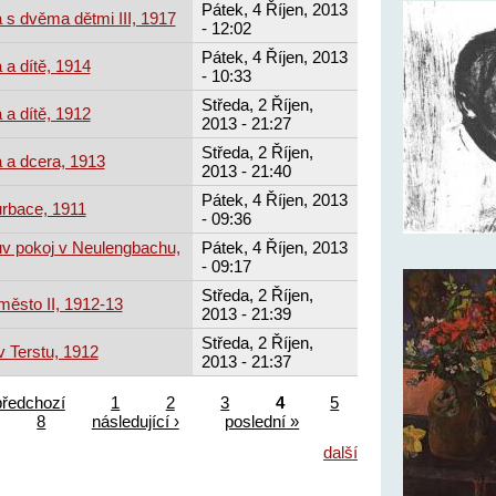
Pátek, 4 Říjen, 2013
 s dvěma dětmi III, 1917
- 12:02
Pátek, 4 Říjen, 2013
 a dítě, 1914
- 10:33
Středa, 2 Říjen,
 a dítě, 1912
2013 - 21:27
Středa, 2 Říjen,
 a dcera, 1913
2013 - 21:40
Pátek, 4 Říjen, 2013
urbace, 1911
- 09:36
ův pokoj v Neulengbachu,
Pátek, 4 Říjen, 2013
- 09:17
Středa, 2 Říjen,
město II, 1912-13
2013 - 21:39
Středa, 2 Říjen,
v Terstu, 1912
2013 - 21:37
předchozí
1
2
3
4
5
8
následující ›
poslední »
další