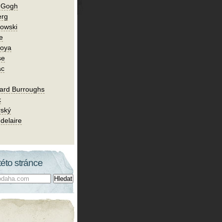
n Gogh
erg
owski
e
Goya
se
ac
ard Burroughs
k
rský
delaire
této stránce