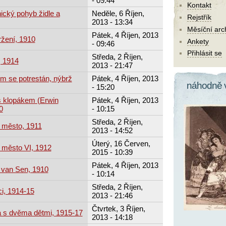
- 09:44
Kontakt
ický pohyb židle a
Neděle, 6 Říjen,
Rejstřík
2013 - 13:34
Měsíční arc
Pátek, 4 Říjen, 2013
žení, 1910
Ankety
- 09:46
Přihlásit se
Středa, 2 Říjen,
, 1914
2013 - 21:47
ím se potrestán, nýbrž
Pátek, 4 Říjen, 2013
náhodně 
- 15:20
s klopákem (Erwin
Pátek, 4 Říjen, 2013
0
- 10:15
Středa, 2 Říjen,
 město, 1911
2013 - 14:52
Úterý, 16 Červen,
 město VI, 1912
2015 - 10:39
Pátek, 4 Říjen, 2013
 van Sen, 1910
- 10:14
Středa, 2 Říjen,
ci, 1914-15
2013 - 21:46
Čtvrtek, 3 Říjen,
a s dvěma dětmi, 1915-17
2013 - 14:18