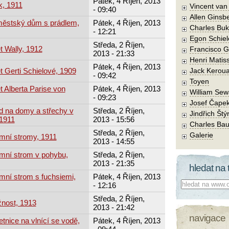
Pátek, 4 Říjen, 2013
k, 1911
Vincent va
- 09:40
Allen Ginsb
městský dům s prádlem,
Pátek, 4 Říjen, 2013
Charles Buk
- 12:21
Egon Schiel
Středa, 2 Říjen,
t Wally, 1912
Francisco 
2013 - 21:33
Henri Matis
Pátek, 4 Říjen, 2013
t Gerti Schielové, 1909
Jack Kerou
- 09:42
Toyen
t Alberta Parise von
Pátek, 4 Říjen, 2013
William Sew
- 09:23
Josef Čape
d na domy a střechy v
Středa, 2 Říjen,
Jindřich Štý
1911
2013 - 15:56
Charles Bau
Středa, 2 Říjen,
Galerie
mní stromy, 1911
2013 - 14:55
mní strom v pohybu,
Středa, 2 Říjen,
2013 - 21:35
hledat na 
mní strom s fuchsiemi,
Pátek, 4 Říjen, 2013
Co hledat:
- 12:16
Středa, 2 Říjen,
žnost, 1913
2013 - 21:42
navigace
tnice na vlnící se vodě,
Pátek, 4 Říjen, 2013