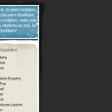
nil, že jsem motýlem,
 zda jsem člověkem,
 je motýlem, nebo zda
, kterému se zdá, že
 člověkem“
účastnění
daha
bal
íma
Saint-Exupéry
 Poe
ell
et
ch
ulouse-Lautrec
in