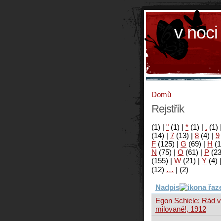
v noci
Domů
Rejstřík
(1)
|
"
(1)
|
*
(1)
|
.
(1)
(14)
|
7
(13)
|
8
(4)
|
9
F
(125)
|
G
(69)
|
H
(1
N
(75)
|
O
(61)
|
P
(2
(155)
|
W
(21)
|
Y
(4)
(12)
…
|
(2)
Nadpis
Egon Schiele: Rád 
milované!, 1912