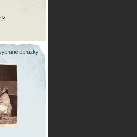
hív
vybrané obrázky