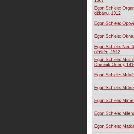
1907
Egon Schiele: Organ
džbánu, 1912
Egon Schiele: Opovr
Egon Schiele: Okna
Egon Schiele: Necít
očištěn, 1912
Egon Schiele: Muž 
Dominik Osen), 191
Egon Schiele: Mrtvé
Egon Schiele: Mrtvé
Egon Schiele: Mime
Egon Schiele: Milen
Egon Schiele: Matk