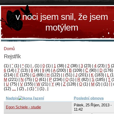
v noci jsem snil, že jsem
motýlem
Domů
Rejstřík
(1)
|
"
(1)
|
*
(1)
|
.
(1)
|
0
(1)
|
1
(38)
|
2
(38)
|
3
(23)
|
4
(23)
|
5
(
6
(14)
|
7
(13)
|
8
(4)
|
9
(4)
|
A
(200)
|
B
(109)
|
Č
(90)
|
D
(176)
(214)
|
F
(125)
|
G
(69)
|
H
(122)
|
I
(51)
|
J
(201)
|
K
(183)
|
L
(1
M
(221)
|
N
(75)
|
O
(61)
|
P
(234)
|
Q
(1)
|
R
(82)
|
S
(185)
|
T
(
|
U
(75)
|
V
(155)
|
W
(21)
|
Y
(4)
|
Z
(128)
|
Ο
(1)
|
М
(2)
|
(1)
آ
|
(12)
…
|
(2)
„
|
(1)
“
|
(1)
‚
|
Nadpis
Poslední obnova
Pátek, 25 Říjen, 2013 -
Egon Schiele - studie
11:42