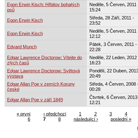
Egon Erwin Kisch: Hřbitov bohatých
Neděle, 5 Červen, 2011 
psů
15:24
Středa, 28 Září, 2011 -
Egon Erwin Kisch
23:52
Neděle, 5 Červen, 2011 
Egon Erwin Kisch
12:12
Pátek, 3 Červen, 2011 -
Edvard Munch
22:28
Edgar Lawrence Doctorow: Vítejte do
Neděle, 22 Leden, 2012 
zlých časů
16:23
Edgar Lawrence Doctorow: Světová
Pondělí, 22 Duben, 2013
výstava
20:49
Edgar Allan Poe v zemích Koruny
Středa, 4 Červen, 2008 
české
00:28
Čtvrtek, 6 Červen, 2013 
Edgar Allan Poe v září 1849
12:21
« první
‹ předchozí
1
2
3
4
6
7
8
následující ›
poslední »