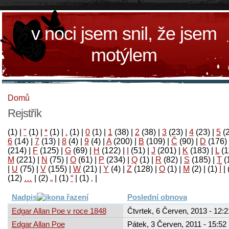
v noci jsem snil, že jsem
motýlem
Domů
Rejstřík
(1)
|
"
(1)
|
*
(1)
|
.
(1)
|
0
(1)
|
1
(38)
|
2
(38)
|
3
(23)
|
4
(23)
|
5
(
6
(14)
|
7
(13)
|
8
(4)
|
9
(4)
|
A
(200)
|
B
(109)
|
Č
(90)
|
D
(176)
(214)
|
F
(125)
|
G
(69)
|
H
(122)
|
I
(51)
|
J
(201)
|
K
(183)
|
L
(1
M
(221)
|
N
(75)
|
O
(61)
|
P
(234)
|
Q
(1)
|
R
(82)
|
S
(185)
|
T
(
|
U
(75)
|
V
(155)
|
W
(21)
|
Y
(4)
|
Z
(128)
|
Ο
(1)
|
М
(2)
|
(1)
آ
|
(12)
…
|
(2)
„
|
(1)
“
|
(1)
‚
|
Nadpis
Poslední obnova
Edgar Allan Poe v roce 1848
Čtvrtek, 6 Červen, 2013 - 12:2
Edgar Allan Poe
Pátek, 3 Červen, 2011 - 15:52