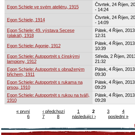
Čtvrtek, 24 Říjen, 2
Egon Schiele ve svém ateliéru, 1915
- 14:24
Čtvrtek, 24 Říjen, 2
Egon Schiele, 1914
- 14:09
Egon Schiele: 49. výstava Secese
Pátek, 4 Říjen, 2013
(plakát), 1918
12:31
Pátek, 4 Říjen, 2013
Egon Schiele: Agonie, 1912
10:39
Egon Schiele: Autoportrét s čínskými
Středa, 2 Říjen, 2013
lampiony, 1912
21:32
Egon Schiele: Autoportrét s obnaženým
Pátek, 4 Říjen, 2013
břichem, 1911
09:30
Egon Schiele: Autoportrét s rukama na
Pátek, 4 Říjen, 2013
prsou, 1910
09:29
Egon Schiele: Autoportrét s rukou na tváři,
Pátek, 4 Říjen, 2013
1910
09:28
« první
‹ předchozí
1
2
3
4
6
7
8
následující ›
poslední »