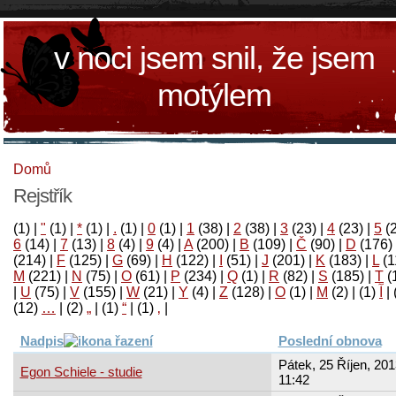
v noci jsem snil, že jsem
motýlem
Domů
Rejstřík
(1)
|
"
(1)
|
*
(1)
|
.
(1)
|
0
(1)
|
1
(38)
|
2
(38)
|
3
(23)
|
4
(23)
|
5
(
6
(14)
|
7
(13)
|
8
(4)
|
9
(4)
|
A
(200)
|
B
(109)
|
Č
(90)
|
D
(176)
(214)
|
F
(125)
|
G
(69)
|
H
(122)
|
I
(51)
|
J
(201)
|
K
(183)
|
L
(1
M
(221)
|
N
(75)
|
O
(61)
|
P
(234)
|
Q
(1)
|
R
(82)
|
S
(185)
|
T
(
|
U
(75)
|
V
(155)
|
W
(21)
|
Y
(4)
|
Z
(128)
|
Ο
(1)
|
М
(2)
|
(1)
آ
|
(12)
…
|
(2)
„
|
(1)
“
|
(1)
‚
|
Nadpis
Poslední obnova
Pátek, 25 Říjen, 201
Egon Schiele - studie
11:42