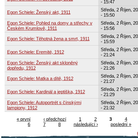
- 15:47
Středa, 2 Říjen, 2
Egon Schiele: Ženský akt, 1911
- 15:50
Egon Schiele: Pohled na domy a střechy v
Středa, 2 Říjen, 2
Českém Krumlově, 1911
- 15:56
Středa, 2 Říjen, 2
Egon Schiele: Těhotná žena a smrt, 1911
- 15:59
Středa, 2 Říjen, 2
Egon Schiele: Eremité, 1912
- 21:24
Egon Schiele: Ženský akt skloněný
Středa, 2 Říjen, 2
dopředu, 1912
- 21:26
Středa, 2 Říjen, 2
Egon Schiele: Matka a dítě, 1912
- 21:27
Středa, 2 Říjen, 2
Egon Schiele: Kardinál a jeptiška, 1912
- 21:29
Egon Schiele: Autoportrét s čínskými
Středa, 2 Říjen, 2
lampiony, 1912
- 21:32
« první
‹ předchozí
1
2
3
4
6
7
8
následující ›
poslední »