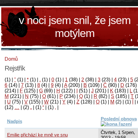
v noci jsem snil, že jsem
motýlem
Domů
Rejstřík
(1)
|
"
(1)
|
*
(1)
|
.
(1)
|
0
(1)
|
1
(38)
|
2
(38)
|
3
(23)
|
4
(23)
|
5
(
6
(14)
|
7
(13)
|
8
(4)
|
9
(4)
|
A
(200)
|
B
(109)
|
Č
(90)
|
D
(176)
(214)
|
F
(125)
|
G
(69)
|
H
(122)
|
I
(51)
|
J
(201)
|
K
(183)
|
L
(1
M
(221)
|
N
(75)
|
O
(61)
|
P
(234)
|
Q
(1)
|
R
(82)
|
S
(185)
|
T
(
|
U
(75)
|
V
(155)
|
W
(21)
|
Y
(4)
|
Z
(128)
|
Ο
(1)
|
М
(2)
|
(1)
آ
|
(12)
…
|
(2)
„
|
(1)
“
|
(1)
‚
|
Poslední obnova
Nadpis
Čtvrtek, 1 Srpen,
Emilie přichází ke mně ve snu
2013 - 19:58