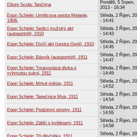
Pondělí, 5 Srpen,
Ettore Scola: Tančírna
2013 - 16:34
Egon Schiele: Umělcova sestra Melanie,
Středa, 2 Říjen, 2
1908.
- 14:41
Egon Schiele: Sedící mužský akt
Středa, 2 Říjen, 2
(autoportrét), 1910
- 14:43
Středa, 2 Říjen, 2
Egon Schiele: Dívčí akt (sestra Gerti), 1910
- 14:45
Středa, 2 Říjen, 2
Egon Schiele: Básník (autoportrét), 1911
- 14:47
Egon Schiele: Tmavovlasá dívka s
Středa, 2 Říjen, 2
vyhrnutou sukní, 1911
- 14:49
Středa, 2 Říjen, 2
Egon Schiele: Mrtvé město, 1911
- 14:52
Středa, 2 Říjen, 2
Egon Schiele: Tanečnice Moa, 1911
- 14:54
Středa, 2 Říjen, 2
Egon Schiele: Podzimní stromy, 1911
- 14:55
Středa, 2 Říjen, 2
Egon Schiele: Zátiší s květinami, 1911
- 14:58
Středa, 2 Říjen, 2
Egon Schiele: Tři děvčátka, 1911