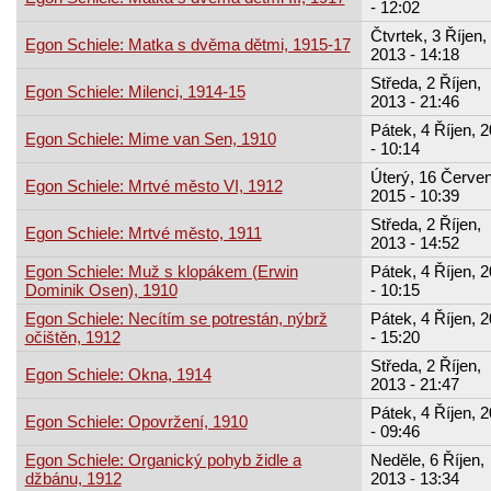
- 12:02
Čtvrtek, 3 Říjen,
Egon Schiele: Matka s dvěma dětmi, 1915-17
2013 - 14:18
Středa, 2 Říjen,
Egon Schiele: Milenci, 1914-15
2013 - 21:46
Pátek, 4 Říjen, 
Egon Schiele: Mime van Sen, 1910
- 10:14
Úterý, 16 Červen
Egon Schiele: Mrtvé město VI, 1912
2015 - 10:39
Středa, 2 Říjen,
Egon Schiele: Mrtvé město, 1911
2013 - 14:52
Egon Schiele: Muž s klopákem (Erwin
Pátek, 4 Říjen, 
Dominik Osen), 1910
- 10:15
Egon Schiele: Necítím se potrestán, nýbrž
Pátek, 4 Říjen, 
očištěn, 1912
- 15:20
Středa, 2 Říjen,
Egon Schiele: Okna, 1914
2013 - 21:47
Pátek, 4 Říjen, 
Egon Schiele: Opovržení, 1910
- 09:46
Egon Schiele: Organický pohyb židle a
Neděle, 6 Říjen,
džbánu, 1912
2013 - 13:34