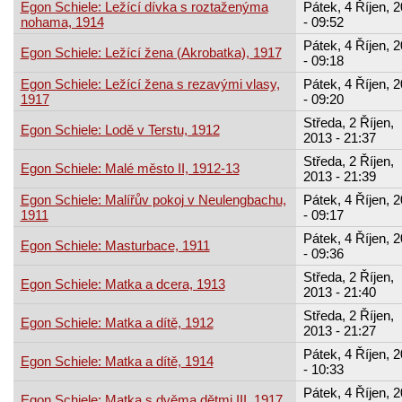
Egon Schiele: Ležící dívka s roztaženýma
Pátek, 4 Říjen, 
nohama, 1914
- 09:52
Pátek, 4 Říjen, 
Egon Schiele: Ležící žena (Akrobatka), 1917
- 09:18
Egon Schiele: Ležící žena s rezavými vlasy,
Pátek, 4 Říjen, 
1917
- 09:20
Středa, 2 Říjen,
Egon Schiele: Lodě v Terstu, 1912
2013 - 21:37
Středa, 2 Říjen,
Egon Schiele: Malé město II, 1912-13
2013 - 21:39
Egon Schiele: Malířův pokoj v Neulengbachu,
Pátek, 4 Říjen, 
1911
- 09:17
Pátek, 4 Říjen, 
Egon Schiele: Masturbace, 1911
- 09:36
Středa, 2 Říjen,
Egon Schiele: Matka a dcera, 1913
2013 - 21:40
Středa, 2 Říjen,
Egon Schiele: Matka a dítě, 1912
2013 - 21:27
Pátek, 4 Říjen, 
Egon Schiele: Matka a dítě, 1914
- 10:33
Pátek, 4 Říjen, 
Egon Schiele: Matka s dvěma dětmi III, 1917