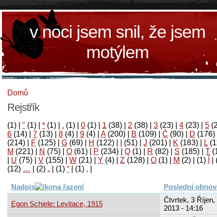
v noci jsem snil, že jsem
motýlem
Domů
Rejstřík
(1)
|
"
(1)
|
*
(1)
|
.
(1)
|
0
(1)
|
1
(38)
|
2
(38)
|
3
(23)
|
4
(23)
|
5
(
6
(14)
|
7
(13)
|
8
(4)
|
9
(4)
|
A
(200)
|
B
(109)
|
Č
(90)
|
D
(176)
(214)
|
F
(125)
|
G
(69)
|
H
(122)
|
I
(51)
|
J
(201)
|
K
(183)
|
L
(1
M
(221)
|
N
(75)
|
O
(61)
|
P
(234)
|
Q
(1)
|
R
(82)
|
S
(185)
|
T
(
|
U
(75)
|
V
(155)
|
W
(21)
|
Y
(4)
|
Z
(128)
|
Ο
(1)
|
М
(2)
|
(1)
آ
|
(12)
…
|
(2)
„
|
(1)
“
|
(1)
‚
|
Nadpis
Poslední obnov
Čtvrtek, 3 Říjen,
Egon Schiele: Levitace, 1915
2013 - 14:16