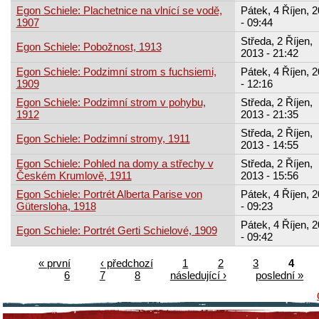
Egon Schiele: Plachetnice na vlnící se vodě,
Pátek, 4 Říjen, 
1907
- 09:44
Středa, 2 Říjen,
Egon Schiele: Pobožnost, 1913
2013 - 21:42
Egon Schiele: Podzimní strom s fuchsiemi,
Pátek, 4 Říjen, 
1909
- 12:16
Egon Schiele: Podzimní strom v pohybu,
Středa, 2 Říjen,
1912
2013 - 21:35
Středa, 2 Říjen,
Egon Schiele: Podzimní stromy, 1911
2013 - 14:55
Egon Schiele: Pohled na domy a střechy v
Středa, 2 Říjen,
Českém Krumlově, 1911
2013 - 15:56
Egon Schiele: Portrét Alberta Parise von
Pátek, 4 Říjen, 
Gütersloha, 1918
- 09:23
Pátek, 4 Říjen, 
Egon Schiele: Portrét Gerti Schielové, 1909
- 09:42
« první
‹ předchozí
1
2
3
4
6
7
8
následující ›
poslední »