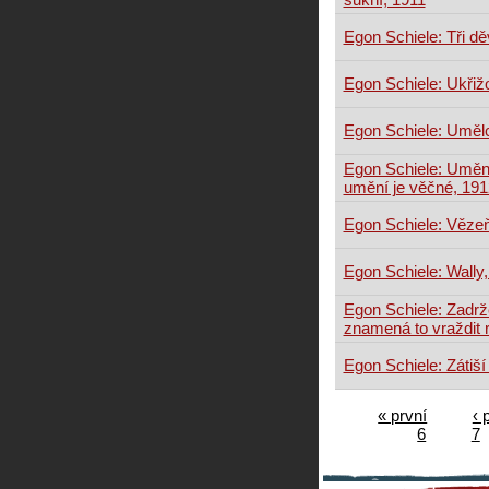
Egon Schiele: Tři d
Egon Schiele: Ukřiž
Egon Schiele: Umělc
Egon Schiele: Uměn
umění je věčné, 191
Egon Schiele: Vězeň
Egon Schiele: Wally
Egon Schiele: Zadrže
znamená to vraždit r
Egon Schiele: Zátiší
« první
‹ 
6
7