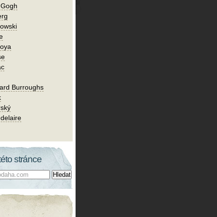
n Gogh
erg
owski
e
Goya
se
ac
ard Burroughs
k
rský
delaire
této stránce