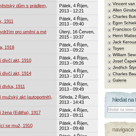
Vincent va
městský dům s prádlem,
Pátek, 4 Říjen,
Allen Ginsb
2013 - 12:21
Charles Buk
Pátek, 4 Říjen,
k, 1911
Egon Schiel
2013 - 09:40
Francisco 
vydržím pro umění a mé
Úterý, 16 Červen,
Henri Matis
2015 - 10:37
Jack Kerou
Pátek, 4 Říjen,
a, 1918
Toyen
2013 - 09:22
William Sew
Pátek, 4 Říjen,
 dívčí akt, 1910
Josef Čape
2013 - 09:26
Jindřich Štý
Pátek, 4 Říjen,
 dívčí akt, 1914
Charles Bau
2013 - 10:17
Galerie
Pátek, 4 Říjen,
í dívka, 1911
2013 - 09:49
 mužský akt (autoportrét),
Středa, 2 Říjen,
hledat na 
2013 - 14:43
Co hledat:
Pátek, 4 Říjen,
 žena (Editha), 1917
2013 - 09:11
Pátek, 4 Říjen,
ící se muž, 1910
2013 - 09:48
navigace