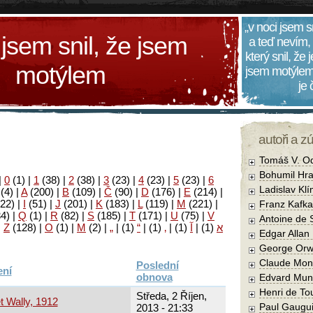
„v noci jsem s
 jsem snil, že jsem
a teď nevím,
který snil, že
motýlem
jsem motýlem
je
autoři a z
Tomáš V. O
Bohumil Hra
|
0
(1)
|
1
(38)
|
2
(38)
|
3
(23)
|
4
(23)
|
5
(23)
|
6
Ladislav Kl
(4)
|
A
(200)
|
B
(109)
|
Č
(90)
|
D
(176)
|
E
(214)
|
22)
|
I
(51)
|
J
(201)
|
K
(183)
|
L
(119)
|
M
(221)
|
Franz Kafka
34)
|
Q
(1)
|
R
(82)
|
S
(185)
|
T
(171)
|
U
(75)
|
V
Antoine de 
|
Z
(128)
|
Ο
(1)
|
М
(2)
|
„
|
(1)
“
|
(1)
‚
|
(1)
آ
|
(1)
א
Edgar Allan
George Orw
Claude Mon
Poslední
obnova
Edvard Mun
Henri de To
Středa, 2 Říjen,
t Wally, 1912
Paul Gaugu
2013 - 21:33