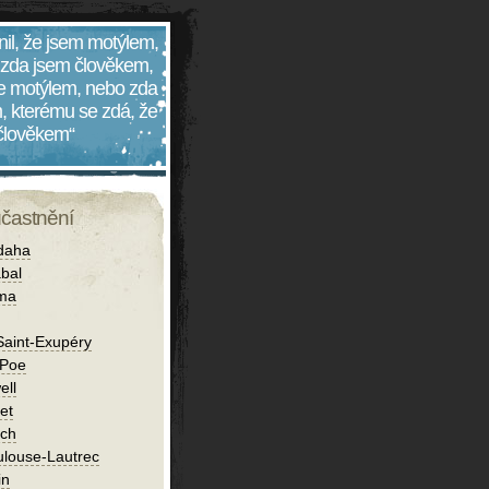
nil, že jsem motýlem,
 zda jsem člověkem,
 je motýlem, nebo zda
, kterému se zdá, že
 člověkem“
účastnění
daha
bal
íma
Saint-Exupéry
 Poe
ell
et
ch
ulouse-Lautrec
in