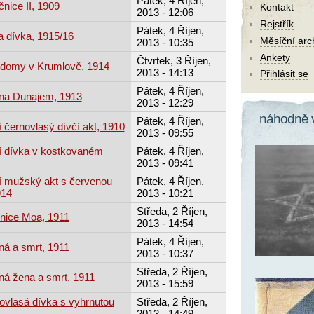
Pátek, 4 Říjen,
nice II, 1909
Kontakt
2013 - 12:06
Rejstřík
Pátek, 4 Říjen,
a dívka, 1915/16
Měsíční arc
2013 - 10:35
Ankety
Čtvrtek, 3 Říjen,
é domy v Krumlově, 1914
2013 - 14:13
Přihlásit se
Pátek, 4 Říjen,
 na Dunajem, 1913
2013 - 12:29
náhodně 
Pátek, 4 Říjen,
í černovlasý dívčí akt, 1910
2013 - 09:55
cí dívka v kostkovaném
Pátek, 4 Říjen,
2013 - 09:41
cí mužský akt s červenou
Pátek, 4 Říjen,
914
2013 - 10:21
Středa, 2 Říjen,
čnice Moa, 1911
2013 - 14:54
Pátek, 4 Říjen,
ná a smrt, 1911
2013 - 10:37
Středa, 2 Říjen,
ná žena a smrt, 1911
2013 - 15:59
ovlasá dívka s vyhrnutou
Středa, 2 Říjen,
2013 - 14:49