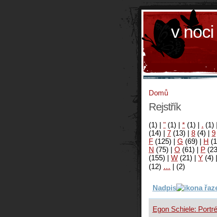
v noci
Domů
Rejstřík
(1)
|
"
(1)
|
*
(1)
|
.
(1)
(14)
|
7
(13)
|
8
(4)
|
9
F
(125)
|
G
(69)
|
H
(1
N
(75)
|
O
(61)
|
P
(2
(155)
|
W
(21)
|
Y
(4)
(12)
…
|
(2)
Nadpis
Egon Schiele: Portré