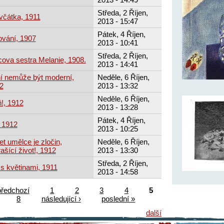
Středa, 2 Říjen,
ěvčátka, 1911
2013 - 15:47
Pátek, 4 Říjen,
ování, 1907
2013 - 10:41
Středa, 2 Říjen,
ova sestra Melanie, 1908.
2013 - 14:41
í nemůže být moderní,
Neděle, 6 Říjen,
2
2013 - 13:32
Neděle, 6 Říjen,
!, 1912
2013 - 13:28
Pátek, 4 Říjen,
, 1912
2013 - 10:25
t umělce je zločin,
Neděle, 6 Říjen,
ašící život!, 1912
2013 - 13:30
Středa, 2 Říjen,
 s květinami, 1911
2013 - 14:58
předchozí
1
2
3
4
5
8
následující ›
poslední »
další