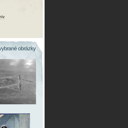
hív
vybrané obrázky