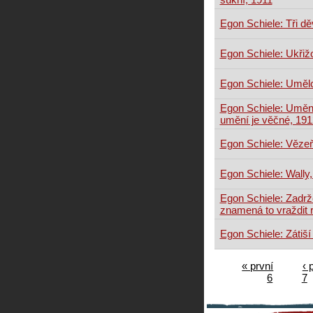
Egon Schiele: Tři d
Egon Schiele: Ukřiž
Egon Schiele: Umělc
Egon Schiele: Uměn
umění je věčné, 191
Egon Schiele: Vězeň
Egon Schiele: Wally
Egon Schiele: Zadrže
znamená to vraždit r
Egon Schiele: Zátiší
« první
‹ 
6
7