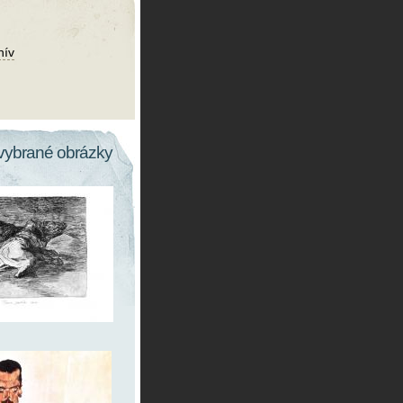
hív
vybrané obrázky