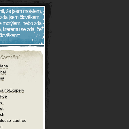
nil, že jsem motýlem,
 zda jsem člověkem,
 je motýlem, nebo zda
, kterému se zdá, že
 člověkem“
účastnění
daha
bal
íma
Saint-Exupéry
 Poe
ell
et
ch
ulouse-Lautrec
in