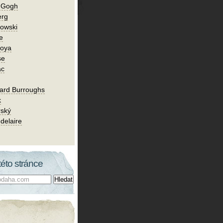
n Gogh
erg
owski
e
Goya
se
ac
ard Burroughs
k
rský
delaire
této stránce