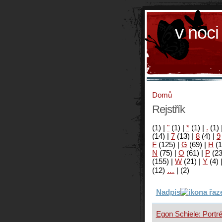
v noci
Domů
Rejstřík
(1)
|
"
(1)
|
*
(1)
|
.
(1)
(14)
|
7
(13)
|
8
(4)
|
9
F
(125)
|
G
(69)
|
H
(1
N
(75)
|
O
(61)
|
P
(2
(155)
|
W
(21)
|
Y
(4)
(12)
…
|
(2)
Nadpis
Egon Schiele: Portré