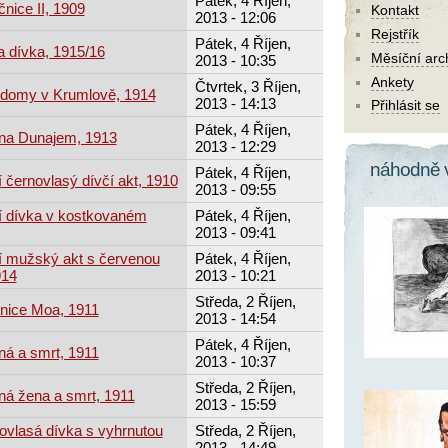
Pátek, 4 Říjen,
nice II, 1909
Kontakt
2013 - 12:06
Rejstřík
Pátek, 4 Říjen,
a dívka, 1915/16
Měsíční arc
2013 - 10:35
Ankety
Čtvrtek, 3 Říjen,
é domy v Krumlově, 1914
2013 - 14:13
Přihlásit se
Pátek, 4 Říjen,
 na Dunajem, 1913
2013 - 12:29
náhodně 
Pátek, 4 Říjen,
í černovlasý dívčí akt, 1910
2013 - 09:55
cí dívka v kostkovaném
Pátek, 4 Říjen,
2013 - 09:41
cí mužský akt s červenou
Pátek, 4 Říjen,
914
2013 - 10:21
Středa, 2 Říjen,
čnice Moa, 1911
2013 - 14:54
Pátek, 4 Říjen,
ná a smrt, 1911
2013 - 10:37
Středa, 2 Říjen,
ná žena a smrt, 1911
2013 - 15:59
ovlasá dívka s vyhrnutou
Středa, 2 Říjen,
2013 - 14:49