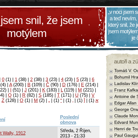
„v noci jsem s
 jsem snil, že jsem
a teď nevím,
který snil, že
motýlem
jsem motýlem
je
autoři a z
Tomáš V. O
Bohumil Hra
|
0
(1)
|
1
(38)
|
2
(38)
|
3
(23)
|
4
(23)
|
5
(23)
|
6
Ladislav Kl
(4)
|
A
(200)
|
B
(109)
|
Č
(90)
|
D
(176)
|
E
(214)
|
22)
|
I
(51)
|
J
(201)
|
K
(183)
|
L
(119)
|
M
(221)
|
Franz Kafka
34)
|
Q
(1)
|
R
(82)
|
S
(185)
|
T
(171)
|
U
(75)
|
V
Antoine de 
|
Z
(128)
|
Ο
(1)
|
М
(2)
|
„
|
(1)
“
|
(1)
‚
|
(1)
آ
|
(1)
א
Edgar Allan
George Orw
Claude Mon
Poslední
obnova
Edvard Mun
Henri de To
Středa, 2 Říjen,
t Wally, 1912
Paul Gaugu
2013 - 21:33