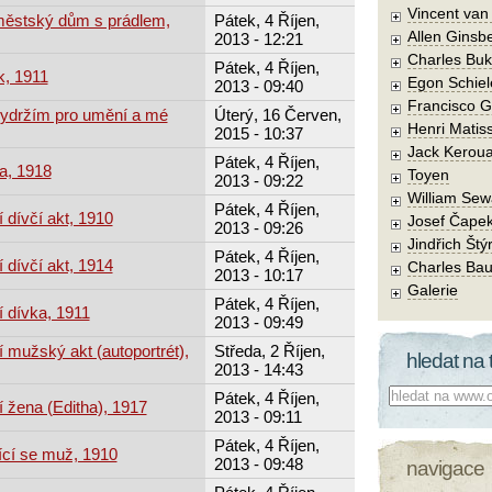
Vincent va
městský dům s prádlem,
Pátek, 4 Říjen,
Allen Ginsb
2013 - 12:21
Charles Buk
Pátek, 4 Říjen,
k, 1911
Egon Schiel
2013 - 09:40
Francisco 
vydržím pro umění a mé
Úterý, 16 Červen,
Henri Matis
2015 - 10:37
Jack Kerou
Pátek, 4 Říjen,
a, 1918
Toyen
2013 - 09:22
William Sew
Pátek, 4 Říjen,
 dívčí akt, 1910
Josef Čape
2013 - 09:26
Jindřich Štý
Pátek, 4 Říjen,
 dívčí akt, 1914
Charles Bau
2013 - 10:17
Galerie
Pátek, 4 Říjen,
í dívka, 1911
2013 - 09:49
 mužský akt (autoportrét),
Středa, 2 Říjen,
hledat na 
2013 - 14:43
Co hledat:
Pátek, 4 Říjen,
 žena (Editha), 1917
2013 - 09:11
Pátek, 4 Říjen,
ící se muž, 1910
2013 - 09:48
navigace