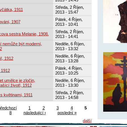
Středa, 2 Říjen,
ěvčátka, 1911
2013 - 15:47
Pátek, 4 Říjen,
ování, 1907
2013 - 10:41
Středa, 2 Říjen,
ova sestra Melanie, 1908.
2013 - 14:41
í nemůže být moderní,
Neděle, 6 Říjen,
2
2013 - 13:32
Neděle, 6 Říjen,
!, 1912
2013 - 13:28
Pátek, 4 Říjen,
, 1912
2013 - 10:25
t umělce je zločin,
Neděle, 6 Říjen,
ašící život!, 1912
2013 - 13:30
Středa, 2 Říjen,
 s květinami, 1911
2013 - 14:58
předchozí
1
2
3
4
5
8
následující ›
poslední »
další