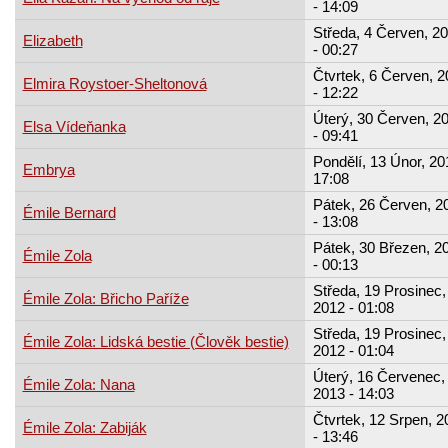
- 14:09
Středa, 4 Červen, 2
Elizabeth
- 00:27
Čtvrtek, 6 Červen, 
Elmira Roystoer-Sheltonová
- 12:22
Úterý, 30 Červen, 2
Elsa Vídeňanka
- 09:41
Pondělí, 13 Únor, 20
Embrya
17:08
Pátek, 26 Červen, 2
Émile Bernard
- 13:08
Pátek, 30 Březen, 2
Émile Zola
- 00:13
Středa, 19 Prosinec,
Émile Zola: Břicho Paříže
2012 - 01:08
Středa, 19 Prosinec,
Émile Zola: Lidská bestie (Člověk bestie)
2012 - 01:04
Úterý, 16 Červenec,
Émile Zola: Nana
2013 - 14:03
Čtvrtek, 12 Srpen, 2
Émile Zola: Zabiják
- 13:46