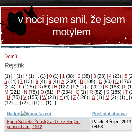
v noci jsem snil, že jsem
motýlem
Domů
Rejstřík
(1)
|
"
(1)
|
*
(1)
|
.
(1)
|
0
(1)
|
1
(38)
|
2
(38)
|
3
(23)
|
4
(23)
|
5
(
6
(14)
|
7
(13)
|
8
(4)
|
9
(4)
|
A
(200)
|
B
(109)
|
Č
(90)
|
D
(176)
(214)
|
F
(125)
|
G
(69)
|
H
(122)
|
I
(51)
|
J
(201)
|
K
(183)
|
L
(1
M
(221)
|
N
(75)
|
O
(61)
|
P
(234)
|
Q
(1)
|
R
(82)
|
S
(185)
|
T
(
|
U
(75)
|
V
(155)
|
W
(21)
|
Y
(4)
|
Z
(128)
|
Ο
(1)
|
М
(2)
|
(1)
آ
|
(12)
…
|
(2)
„
|
(1)
“
|
(1)
‚
|
Nadpis
Poslední obnova
Egon Schiele: Ženský akt se zelenými
Pátek, 4 Říjen, 2013 
punčochami, 1912
09:53