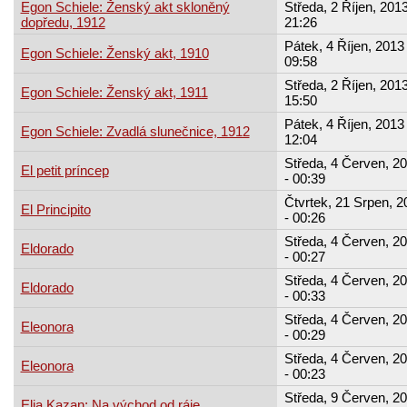
Egon Schiele: Ženský akt skloněný
Středa, 2 Říjen, 2013
dopředu, 1912
21:26
Pátek, 4 Říjen, 2013 
Egon Schiele: Ženský akt, 1910
09:58
Středa, 2 Říjen, 2013
Egon Schiele: Ženský akt, 1911
15:50
Pátek, 4 Říjen, 2013 
Egon Schiele: Zvadlá slunečnice, 1912
12:04
Středa, 4 Červen, 2
El petit príncep
- 00:39
Čtvrtek, 21 Srpen, 2
El Principito
- 00:26
Středa, 4 Červen, 2
Eldorado
- 00:27
Středa, 4 Červen, 2
Eldorado
- 00:33
Středa, 4 Červen, 2
Eleonora
- 00:29
Středa, 4 Červen, 2
Eleonora
- 00:23
Středa, 9 Červen, 2
Elia Kazan: Na východ od ráje