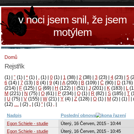
v noci jsem snil, že jsem
motýlem
Domů
Rejstřík
(1)
|
"
(1)
|
*
(1)
|
.
(1)
|
0
(1)
|
1
(38)
|
2
(38)
|
3
(23)
|
4
(23)
|
5
(
6
(14)
|
7
(13)
|
8
(4)
|
9
(4)
|
A
(200)
|
B
(109)
|
Č
(90)
|
D
(176)
(214)
|
F
(125)
|
G
(69)
|
H
(122)
|
I
(51)
|
J
(201)
|
K
(183)
|
L
(1
M
(221)
|
N
(75)
|
O
(61)
|
P
(234)
|
Q
(1)
|
R
(82)
|
S
(185)
|
T
(
|
U
(75)
|
V
(155)
|
W
(21)
|
Y
(4)
|
Z
(128)
|
Ο
(1)
|
М
(2)
|
(1)
آ
|
(12)
…
|
(2)
„
|
(1)
“
|
(1)
‚
|
Nadpis
Poslední obnova
Egon Schiele - studie
Úterý, 16 Červen, 2015 - 10:44
Egon Schiele - studie
Úterý, 16 Červen, 2015 - 10:45