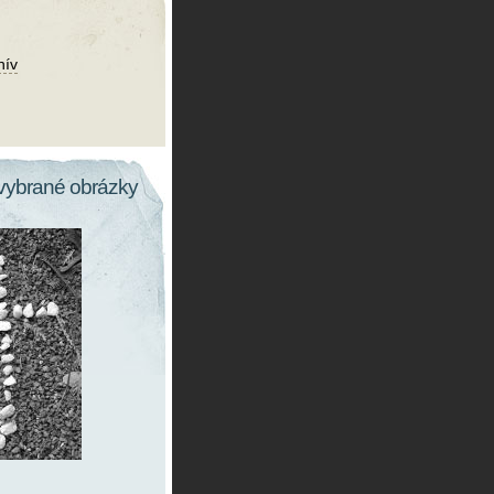
hív
vybrané obrázky