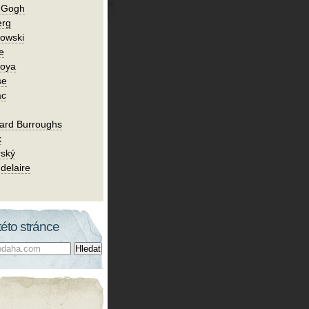
n Gogh
erg
owski
e
Goya
se
ac
ard Burroughs
k
rský
delaire
této stránce