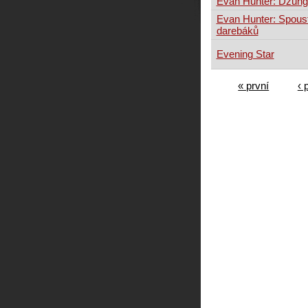
Evan Hunter: Džungl
Evan Hunter: Spous
darebáků
Evening Star
« první
‹ 