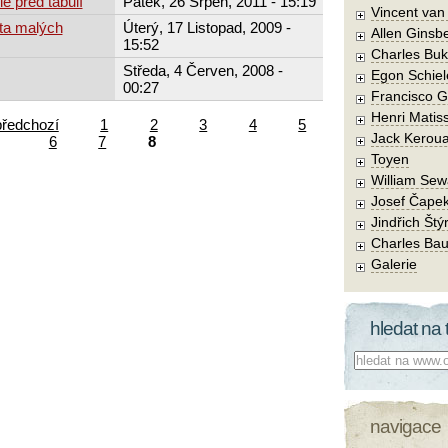
e před tabulí
Pátek, 26 Srpen, 2011 - 15:19
Vincent va
ta malých
Úterý, 17 Listopad, 2009 -
Allen Ginsb
15:52
Charles Buk
Středa, 4 Červen, 2008 -
Egon Schiel
00:27
Francisco 
Henri Matis
předchozí
1
2
3
4
5
Jack Kerou
6
7
8
Toyen
William Sew
Josef Čape
Jindřich Štý
Charles Bau
Galerie
hledat na 
Co hledat:
navigace