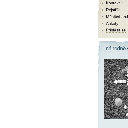
Kontakt
Rejstřík
Měsíční arc
Ankety
Přihlásit se
náhodně 