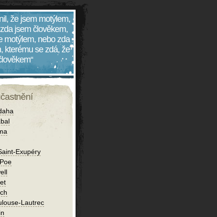
nil, že jsem motýlem,
 zda jsem člověkem,
 je motýlem, nebo zda
, kterému se zdá, že
 člověkem“
účastnění
daha
bal
íma
Saint-Exupéry
 Poe
ell
et
ch
ulouse-Lautrec
in