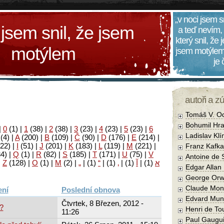
„v noci jsem s
 jsem snil, že jsem
a teď nevím,
který snil, že
motýlem
jsem motýlem
je
autoři a z
Tomáš V. O
Bohumil Hra
|
0
(1)
|
1
(38)
|
2
(38)
|
3
(23)
|
4
(23)
|
5
(23)
|
6
Ladislav Kl
(4)
|
A
(200)
|
B
(109)
|
Č
(90)
|
D
(176)
|
E
(214)
|
22)
|
I
(51)
|
J
(201)
|
K
(183)
|
L
(119)
|
M
(221)
|
Franz Kafka
34)
|
Q
(1)
|
R
(82)
|
S
(185)
|
T
(171)
|
U
(75)
|
V
Antoine de 
|
Z
(128)
|
Ο
(1)
|
М
(2)
|
„
|
(1)
“
|
(1)
‚
|
(1)
آ
|
(1)
א
Edgar Allan
George Orw
Claude Mon
Poslední obnova
Edvard Mun
Čtvrtek, 8 Březen, 2012 -
?
Henri de To
11:26
Paul Gaugu