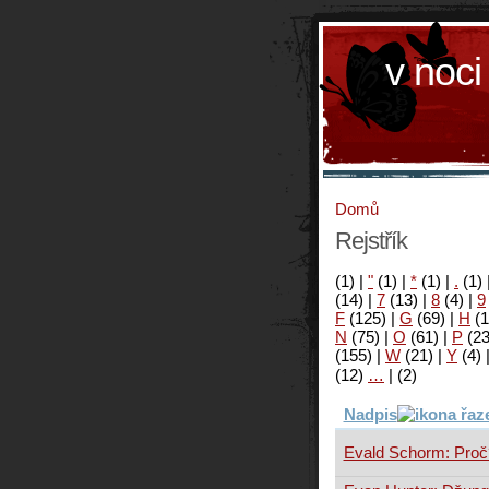
v noci
Domů
Rejstřík
(1)
|
"
(1)
|
*
(1)
|
.
(1)
(14)
|
7
(13)
|
8
(4)
|
9
F
(125)
|
G
(69)
|
H
(1
N
(75)
|
O
(61)
|
P
(2
(155)
|
W
(21)
|
Y
(4)
(12)
…
|
(2)
Nadpis
Evald Schorm: Proč