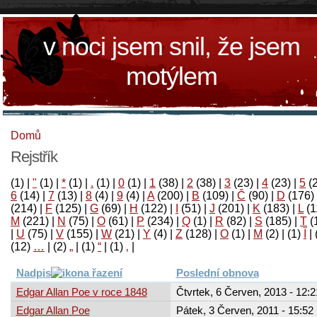
v noci jsem snil, že jsem
motýlem
Domů
Rejstřík
(1)
|
"
(1)
|
*
(1)
|
.
(1)
|
0
(1)
|
1
(38)
|
2
(38)
|
3
(23)
|
4
(23)
|
5
(
6
(14)
|
7
(13)
|
8
(4)
|
9
(4)
|
A
(200)
|
B
(109)
|
Č
(90)
|
D
(176)
(214)
|
F
(125)
|
G
(69)
|
H
(122)
|
I
(51)
|
J
(201)
|
K
(183)
|
L
(1
M
(221)
|
N
(75)
|
O
(61)
|
P
(234)
|
Q
(1)
|
R
(82)
|
S
(185)
|
T
(
|
U
(75)
|
V
(155)
|
W
(21)
|
Y
(4)
|
Z
(128)
|
Ο
(1)
|
М
(2)
|
(1)
آ
|
(12)
…
|
(2)
„
|
(1)
“
|
(1)
‚
|
Nadpis
Poslední obnova
Edgar Allan Poe v roce 1848
Čtvrtek, 6 Červen, 2013 - 12:2
Edgar Allan Poe
Pátek, 3 Červen, 2011 - 15:52