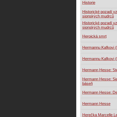
Historie
Historické pozadí vz
sionských mudrců
Historické pozadí v
sionských mudrců
Heroická smrt
Hermannu Kafkovi (D
Hermannu Kafkovi (D
Hermann Hesse: Ste
Hermann Hesse: Sid
báseň
Hermann Hesse: D
Hermann Hesse
Herečka Marcelle L