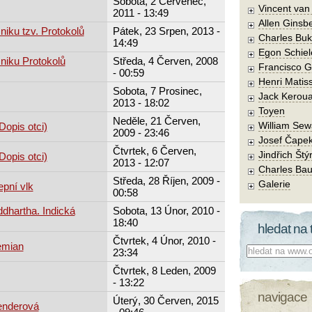
Sobota, 2 Červenec,
Vincent va
2011 - 13:49
Allen Ginsb
niku tzv. Protokolů
Pátek, 23 Srpen, 2013 -
Charles Buk
14:49
Egon Schiel
zniku Protokolů
Středa, 4 Červen, 2008
Francisco 
- 00:59
Henri Matis
Sobota, 7 Prosinec,
Jack Kerou
2013 - 18:02
Toyen
Neděle, 21 Červen,
William Sew
opis otci)
2009 - 23:46
Josef Čape
Čtvrtek, 6 Červen,
Jindřich Štý
opis otci)
2013 - 12:07
Charles Bau
Středa, 28 Říjen, 2009 -
Galerie
pní vlk
00:58
dhartha. Indická
Sobota, 13 Únor, 2010 -
18:40
hledat na 
Čtvrtek, 4 Únor, 2010 -
emian
Co hledat:
23:34
Čtvrtek, 8 Leden, 2009
- 13:22
navigace
Úterý, 30 Červen, 2015
enderová