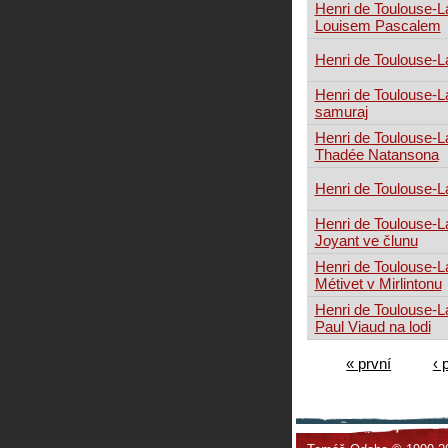
Henri de Toulouse-L
Louisem Pascalem
Henri de Toulouse-L
Henri de Toulouse-L
samuraj
Henri de Toulouse-La
Thadée Natansona
Henri de Toulouse-La
Henri de Toulouse-L
Joyant ve člunu
Henri de Toulouse-L
Métivet v Mirlintonu
Henri de Toulouse-La
Paul Viaud na lodi
« první
‹ 