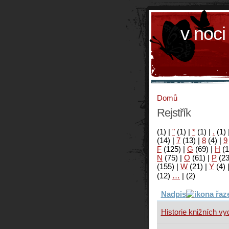
v noci
Domů
Rejstřík
(1)
|
"
(1)
|
*
(1)
|
.
(1)
(14)
|
7
(13)
|
8
(4)
|
9
F
(125)
|
G
(69)
|
H
(1
N
(75)
|
O
(61)
|
P
(2
(155)
|
W
(21)
|
Y
(4)
(12)
…
|
(2)
Nadpis
Historie knižních v