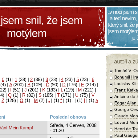
„v noci jsem s
 jsem snil, že jsem
a teď nevím,
který snil, že
motýlem
jsem motýlem
je
autoři a z
Tomáš V. O
Bohumil Hra
|
0
(1)
|
1
(38)
|
2
(38)
|
3
(23)
|
4
(23)
|
5
(23)
|
6
Ladislav Kl
(4)
|
A
(200)
|
B
(109)
|
Č
(90)
|
D
(176)
|
E
(214)
|
22)
|
I
(51)
|
J
(201)
|
K
(183)
|
L
(119)
|
M
(221)
|
Franz Kafka
34)
|
Q
(1)
|
R
(82)
|
S
(185)
|
T
(171)
|
U
(75)
|
V
Antoine de 
|
Z
(128)
|
Ο
(1)
|
М
(2)
|
„
|
(1)
“
|
(1)
‚
|
(1)
آ
|
(1)
א
Edgar Allan
George Orw
Claude Mon
Poslední obnova
Edvard Mun
Středa, 4 Červen, 2008
ydání Mein Kampf
Henri de To
- 01:20
Paul Gaugu