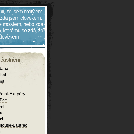
nil, že jsem motýlem,
 zda jsem člověkem,
 je motýlem, nebo zda
, kterému se zdá, že
 člověkem“
účastnění
daha
bal
íma
Saint-Exupéry
 Poe
ell
et
ch
ulouse-Lautrec
in