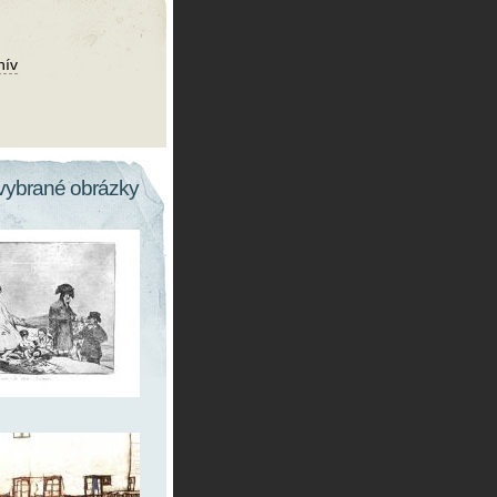
hív
vybrané obrázky