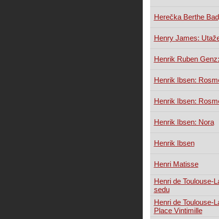
Herečka Berthe Ba
Henry James: Utaže
Henrik Ruben Genz:
Henrik Ibsen: Rosm
Henrik Ibsen: Rosm
Henrik Ibsen: Nora
Henrik Ibsen
Henri Matisse
Henri de Toulouse-
sedu
Henri de Toulouse-L
Place Vintimille