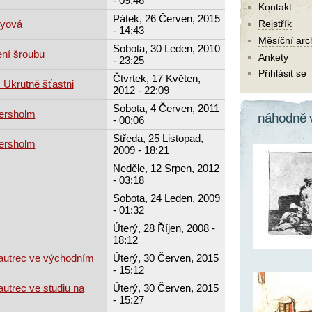
- 09:46
Kontakt
Pátek, 26 Červen, 2015
dyová
Rejstřík
- 14:43
Měsíční arc
Sobota, 30 Leden, 2010
ní šroubu
Ankety
- 23:25
Přihlásit se
Čtvrtek, 17 Květen,
 Ukrutně šťastni
2012 - 22:09
Sobota, 4 Červen, 2011
ersholm
náhodně 
- 00:06
Středa, 25 Listopad,
ersholm
2009 - 18:21
Neděle, 12 Srpen, 2012
- 03:18
Sobota, 24 Leden, 2009
- 01:32
Úterý, 28 Říjen, 2008 -
18:12
Lautrec ve východním
Úterý, 30 Červen, 2015
- 15:12
autrec ve studiu na
Úterý, 30 Červen, 2015
- 15:27