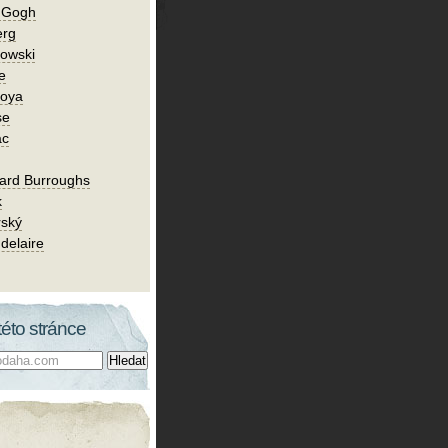
n Gogh
erg
owski
e
Goya
se
ac
ard Burroughs
k
rský
delaire
této stránce