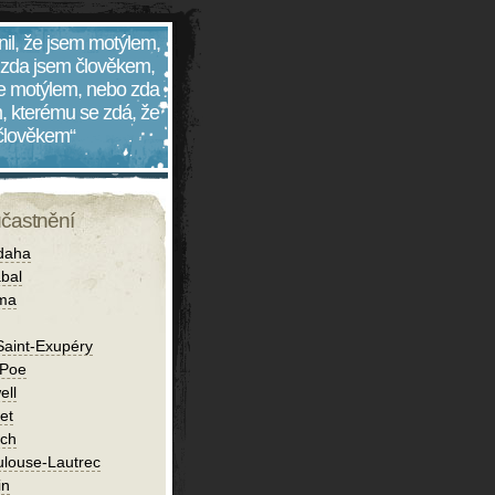
nil, že jsem motýlem,
 zda jsem člověkem,
 je motýlem, nebo zda
, kterému se zdá, že
 člověkem“
účastnění
daha
bal
íma
Saint-Exupéry
 Poe
ell
et
ch
ulouse-Lautrec
in