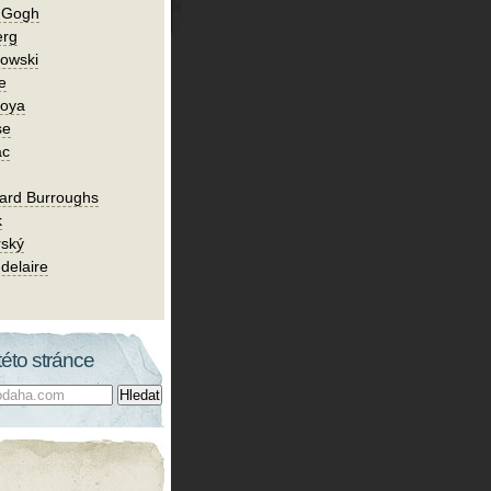
n Gogh
erg
owski
e
Goya
se
ac
ard Burroughs
k
rský
delaire
této stránce