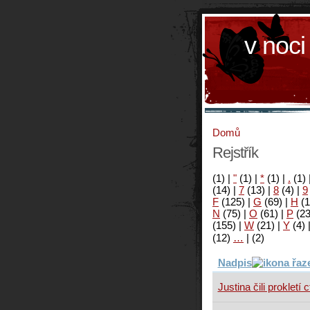
v noci
Domů
Rejstřík
(1)
|
"
(1)
|
*
(1)
|
.
(1)
(14)
|
7
(13)
|
8
(4)
|
9
F
(125)
|
G
(69)
|
H
(1
N
(75)
|
O
(61)
|
P
(2
(155)
|
W
(21)
|
Y
(4)
(12)
…
|
(2)
Nadpis
Justina čili prokletí c