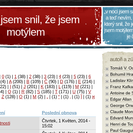
„v noci jsem s
 jsem snil, že jsem
a teď nevím,
který snil, že
motýlem
jsem motýlem
je
autoři a z
Tomáš V. O
Bohumil Hra
|
0
(1)
|
1
(38)
|
2
(38)
|
3
(23)
|
4
(23)
|
5
(23)
|
6
Ladislav Kl
(4)
|
A
(200)
|
B
(109)
|
Č
(90)
|
D
(176)
|
E
(214)
|
22)
|
I
(51)
|
J
(201)
|
K
(183)
|
L
(119)
|
M
(221)
|
Franz Kafka
34)
|
Q
(1)
|
R
(82)
|
S
(185)
|
T
(171)
|
U
(75)
|
V
Antoine de 
|
Z
(128)
|
Ο
(1)
|
М
(2)
|
„
|
(1)
“
|
(1)
‚
|
(1)
آ
|
(1)
א
Edgar Allan
George Orw
Claude Mon
Poslední obnova
Edvard Mun
Čtvrtek, 1 Květen, 2014 -
tnosti
Henri de To
15:02
Paul Gaugu