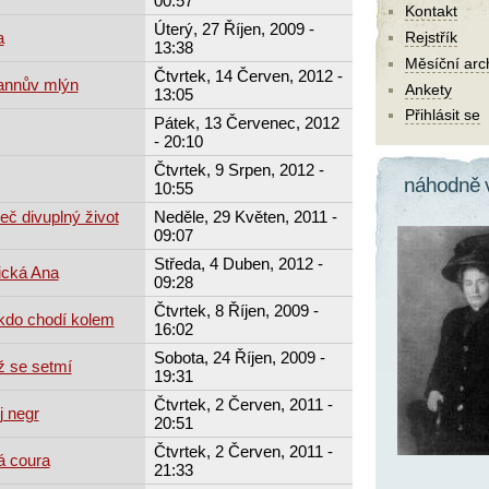
00:57
Kontakt
Úterý, 27 Říjen, 2009 -
a
Rejstřík
13:38
Měsíční arc
Čtvrtek, 14 Červen, 2012 -
annův mlýn
Ankety
13:05
Přihlásit se
Pátek, 13 Červenec, 2012
- 20:10
Čtvrtek, 9 Srpen, 2012 -
náhodně 
10:55
leč divuplný život
Neděle, 29 Květen, 2011 -
09:07
Středa, 4 Duben, 2012 -
ická Ana
09:28
Čtvrtek, 8 Říjen, 2009 -
 kdo chodí kolem
16:02
Sobota, 24 Říjen, 2009 -
ž se setmí
19:31
Čtvrtek, 2 Červen, 2011 -
j negr
20:51
Čtvrtek, 2 Červen, 2011 -
á coura
21:33