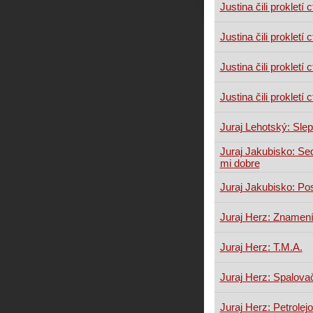
Justina čili prokletí c
Justina čili prokletí c
Justina čili prokletí c
Justina čili prokletí c
Juraj Lehotský: Slep
Juraj Jakubisko: Sed
mi dobre
Juraj Jakubisko: Po
Juraj Herz: Znamení
Juraj Herz: T.M.A.
Juraj Herz: Spalova
Juraj Herz: Petrolej