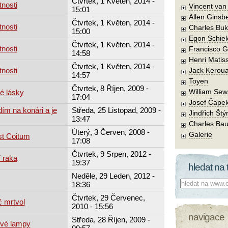
Čtvrtek, 1 Květen, 2014 -
tnosti
Vincent va
15:01
Allen Ginsb
Čtvrtek, 1 Květen, 2014 -
tnosti
Charles Buk
15:00
Egon Schiel
Čtvrtek, 1 Květen, 2014 -
tnosti
Francisco 
14:58
Henri Matis
Čtvrtek, 1 Květen, 2014 -
tnosti
Jack Kerou
14:57
Toyen
Čtvrtek, 8 Říjen, 2009 -
William Sew
é lásky
17:04
Josef Čape
ím na konári a je
Středa, 25 Listopad, 2009 -
Jindřich Štý
13:47
Charles Bau
Úterý, 3 Červen, 2008 -
Galerie
st Coitum
17:08
Čtvrtek, 9 Srpen, 2012 -
 raka
19:37
hledat na 
Neděle, 29 Leden, 2012 -
Co hledat:
18:36
Čtvrtek, 29 Červenec,
č mrtvol
2010 - 15:56
navigace
Středa, 28 Říjen, 2009 -
ové lampy