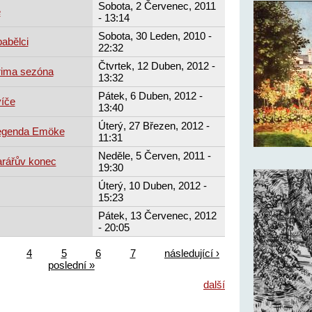
Sobota, 2 Červenec, 2011
e
- 13:14
Sobota, 30 Leden, 2010 -
abělci
22:32
Čtvrtek, 12 Duben, 2012 -
rima sezóna
13:32
Pátek, 6 Duben, 2012 -
víče
13:40
Úterý, 27 Březen, 2012 -
Legenda Emöke
11:31
Neděle, 5 Červen, 2011 -
arářův konec
19:30
Úterý, 10 Duben, 2012 -
15:23
Pátek, 13 Červenec, 2012
- 20:05
4
5
6
7
následující ›
poslední »
další