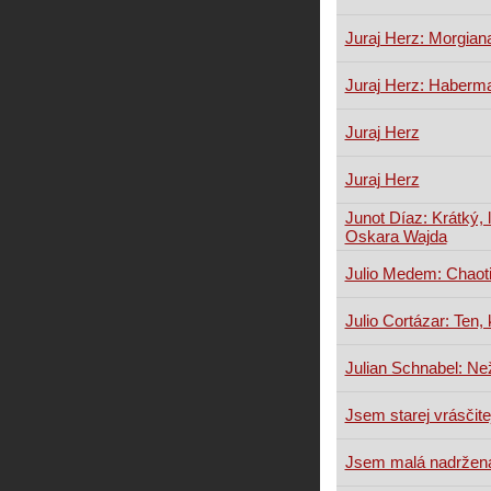
Juraj Herz: Morgian
Juraj Herz: Haberm
Juraj Herz
Juraj Herz
Junot Díaz: Krátký, 
Oskara Wajda
Julio Medem: Chaot
Julio Cortázar: Ten,
Julian Schnabel: Ne
Jsem starej vrásčite
Jsem malá nadržen