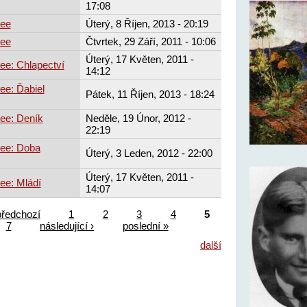
17:08
zee
Úterý, 8 Říjen, 2013 - 20:19
zee
Čtvrtek, 29 Září, 2011 - 10:06
Úterý, 17 Květen, 2011 -
ee: Chlapectví
14:12
ee: Ďabiel
Pátek, 11 Říjen, 2013 - 18:24
ee: Deník
Neděle, 19 Únor, 2012 -
22:19
ee: Doba
Úterý, 3 Leden, 2012 - 22:00
Úterý, 17 Květen, 2011 -
ee: Mládí
14:07
předchozí
1
2
3
4
5
7
následující ›
poslední »
další