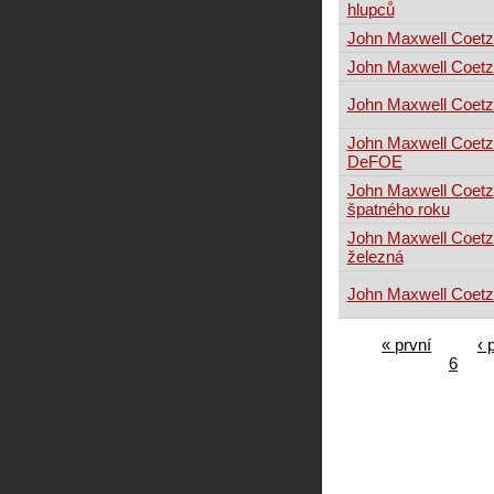
hlupců
John Maxwell Coet
John Maxwell Coet
John Maxwell Coetz
John Maxwell Coetz
DeFOE
John Maxwell Coetz
špatného roku
John Maxwell Coetz
železná
John Maxwell Coetz
« první
‹ 
6