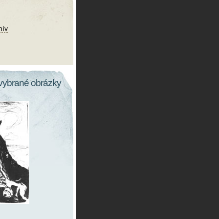
hív
vybrané obrázky