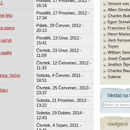
Pondělí, 17 Prosinec, 2012 -
J.
Vincent va
16:18
Allen Ginsb
Pondělí, 17 Prosinec, 2012 -
né léto
Charles Buk
17:34
Egon Schiel
Pátek, 29 Červen, 2012 -
ká opera
Francisco 
20:13
Henri Matis
Pondělí, 13 Únor, 2012 -
o jazyk
Jack Kerou
15:41
Toyen
Čtvrtek, 23 Únor, 2012 -
William Sew
 naději
11:09
Josef Čape
Čtvrtek, 12 Červenec, 2012 -
Jindřich Štý
11:33
Charles Bau
tora: Večer
Sobota, 4 Červen, 2011 -
Galerie
18:51
Čtvrtek, 25 Červenec, 2013 -
falci
23:37
hledat na 
Sobota, 21 Prosinec, 2013 -
Co hledat:
13:22
Sobota, 19 Duben, 2014 -
12:43
navigace
Čtvrtek, 4 Srpen, 2011 -