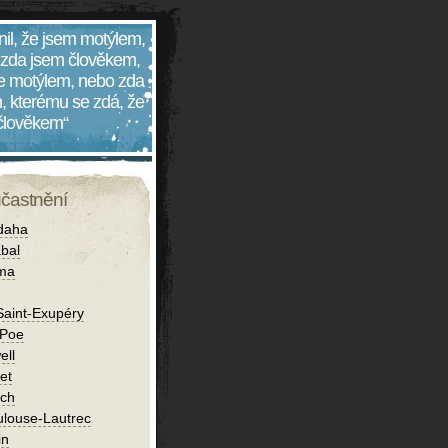
nil, že jsem motýlem,
 zda jsem člověkem,
 je motýlem, nebo zda
, kterému se zdá, že
 člověkem“
účastnění
daha
bal
íma
Saint-Exupéry
 Poe
ell
et
ch
ulouse-Lautrec
in