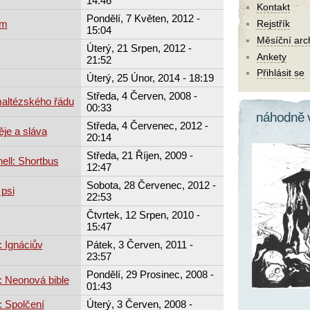
14:46
Kontakt
Pondělí, 7 Květen, 2012 -
am
Rejstřík
15:04
Měsíční arc
Úterý, 21 Srpen, 2012 -
Ankety
21:52
Přihlásit se
Úterý, 25 Únor, 2014 - 18:19
Středa, 4 Červen, 2008 -
maltézského řádu
00:33
náhodně 
Středa, 4 Červenec, 2012 -
je a sláva
20:14
Středa, 21 Říjen, 2009 -
ell: Shortbus
12:47
Sobota, 28 Červenec, 2012 -
psi
22:53
Čtvrtek, 12 Srpen, 2010 -
15:47
 Ignáciův
Pátek, 3 Červen, 2011 -
23:57
Pondělí, 29 Prosinec, 2008 -
: Neonová bible
01:43
: Spolčení
Úterý, 3 Červen, 2008 -