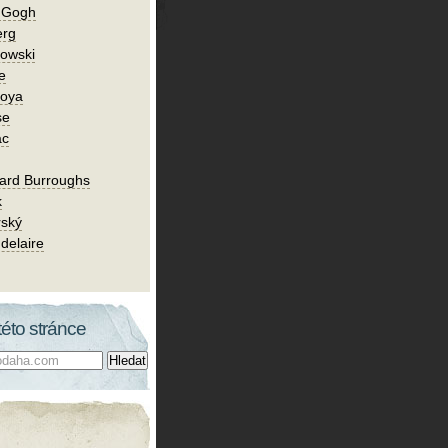
n Gogh
erg
owski
e
Goya
se
ac
ard Burroughs
k
rský
delaire
této stránce