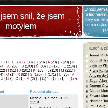
„v noci jsem s
 jsem snil, že jsem
a teď nevím,
který snil, že
motýlem
jsem motýlem
je
autoři a z
Tomáš V. O
Bohumil Hra
|
0
(1)
|
1
(38)
|
2
(38)
|
3
(23)
|
4
(23)
|
5
(23)
|
6
Ladislav Kl
(4)
|
A
(200)
|
B
(109)
|
Č
(90)
|
D
(176)
|
E
(214)
|
22)
|
I
(51)
|
J
(201)
|
K
(183)
|
L
(119)
|
M
(221)
|
Franz Kafka
34)
|
Q
(1)
|
R
(82)
|
S
(185)
|
T
(171)
|
U
(75)
|
V
Antoine de 
|
Z
(128)
|
Ο
(1)
|
М
(2)
|
„
|
(1)
“
|
(1)
‚
|
(1)
آ
|
(1)
א
Edgar Allan
George Orw
Claude Mon
Poslední obnova
Edvard Mun
Neděle, 26 Srpen, 2012 -
Henri de To
21:18
Paul Gaugu