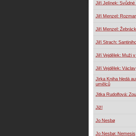
Jiří Jelínek: Svůdné 
Jiří Menzel: Rozmar
Jiří Menzel: Žebrác
Jiří Strach: Santinih
Jiří Vejdělek: Muži v
Jiří Vejdělek: Václav
Jirka Kniha hledá au
umělců
Jitka Rudolfová: Zou
Již!
Jo Nesbø
Jo Nesbø: Nemesis