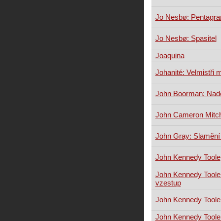
Jo Nesbø: Pentagr
Jo Nesbø: Spasitel
Joaquina
Johanité: Velmistři 
John Boorman: Nadě
John Cameron Mitch
John Gray: Slamění 
John Kennedy Toole
John Kennedy Toole:
vzestup
John Kennedy Toole
John Kennedy Toole