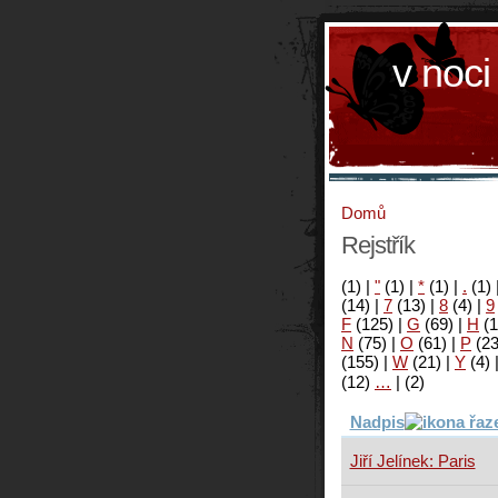
v noci
Domů
Rejstřík
(1)
|
"
(1)
|
*
(1)
|
.
(1)
(14)
|
7
(13)
|
8
(4)
|
9
F
(125)
|
G
(69)
|
H
(1
N
(75)
|
O
(61)
|
P
(2
(155)
|
W
(21)
|
Y
(4)
(12)
…
|
(2)
Nadpis
Jiří Jelínek: Paris