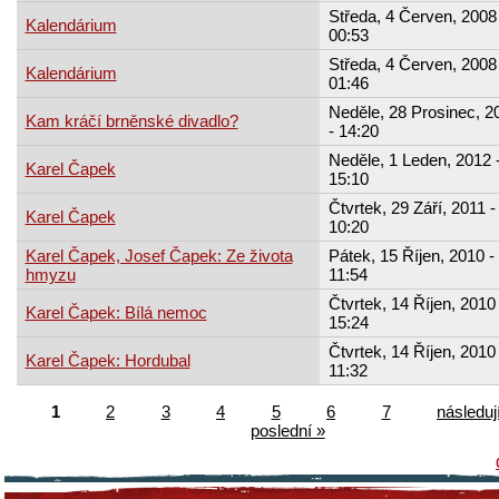
Středa, 4 Červen, 2008 
Kalendárium
00:53
Středa, 4 Červen, 2008 
Kalendárium
01:46
Neděle, 28 Prosinec, 2
Kam kráčí brněnské divadlo?
- 14:20
Neděle, 1 Leden, 2012 
Karel Čapek
15:10
Čtvrtek, 29 Září, 2011 -
Karel Čapek
10:20
Karel Čapek, Josef Čapek: Ze života
Pátek, 15 Říjen, 2010 -
hmyzu
11:54
Čtvrtek, 14 Říjen, 2010 
Karel Čapek: Bílá nemoc
15:24
Čtvrtek, 14 Říjen, 2010 
Karel Čapek: Hordubal
11:32
1
2
3
4
5
6
7
následují
poslední »