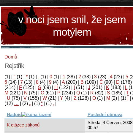
v noci jsem snil, že jsem
motýlem
Domů
Rejstřík
(1)
|
"
(1)
|
*
(1)
|
.
(1)
|
0
(1)
|
1
(38)
|
2
(38)
|
3
(23)
|
4
(23)
|
5
(
6
(14)
|
7
(13)
|
8
(4)
|
9
(4)
|
A
(200)
|
B
(109)
|
Č
(90)
|
D
(176)
(214)
|
F
(125)
|
G
(69)
|
H
(122)
|
I
(51)
|
J
(201)
|
K
(183)
|
L
(1
M
(221)
|
N
(75)
|
O
(61)
|
P
(234)
|
Q
(1)
|
R
(82)
|
S
(185)
|
T
(
|
U
(75)
|
V
(155)
|
W
(21)
|
Y
(4)
|
Z
(128)
|
Ο
(1)
|
М
(2)
|
(1)
آ
|
(12)
…
|
(2)
„
|
(1)
“
|
(1)
‚
|
Nadpis
Poslední obnova
Středa, 4 Červen, 2008 
K otázce zákonů
00:57