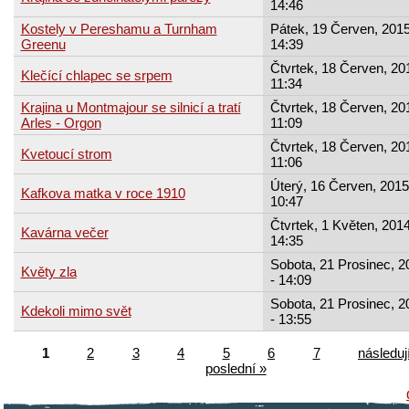
14:46
Kostely v Pereshamu a Turnham
Pátek, 19 Červen, 2015
Greenu
14:39
Čtvrtek, 18 Červen, 20
Klečící chlapec se srpem
11:34
Krajina u Montmajour se silnicí a tratí
Čtvrtek, 18 Červen, 20
Arles - Orgon
11:09
Čtvrtek, 18 Červen, 20
Kvetoucí strom
11:06
Úterý, 16 Červen, 2015
Kafkova matka v roce 1910
10:47
Čtvrtek, 1 Květen, 2014
Kavárna večer
14:35
Sobota, 21 Prosinec, 2
Květy zla
- 14:09
Sobota, 21 Prosinec, 2
Kdekoli mimo svět
- 13:55
1
2
3
4
5
6
7
následují
poslední »