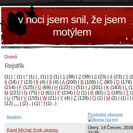
v noci jsem snil, že jsem
motýlem
Domů
Rejstřík
(1)
|
"
(1)
|
*
(1)
|
.
(1)
|
0
(1)
|
1
(38)
|
2
(38)
|
3
(23)
|
4
(23)
|
5
(
6
(14)
|
7
(13)
|
8
(4)
|
9
(4)
|
A
(200)
|
B
(109)
|
Č
(90)
|
D
(176)
(214)
|
F
(125)
|
G
(69)
|
H
(122)
|
I
(51)
|
J
(201)
|
K
(183)
|
L
(1
M
(221)
|
N
(75)
|
O
(61)
|
P
(234)
|
Q
(1)
|
R
(82)
|
S
(185)
|
T
(
|
U
(75)
|
V
(155)
|
W
(21)
|
Y
(4)
|
Z
(128)
|
Ο
(1)
|
М
(2)
|
(1)
آ
|
(12)
…
|
(2)
„
|
(1)
“
|
(1)
‚
|
Poslední obnova
Nadpis
Úterý, 14 Červen, 2016
Karel Michal: Krok stranou
23:39