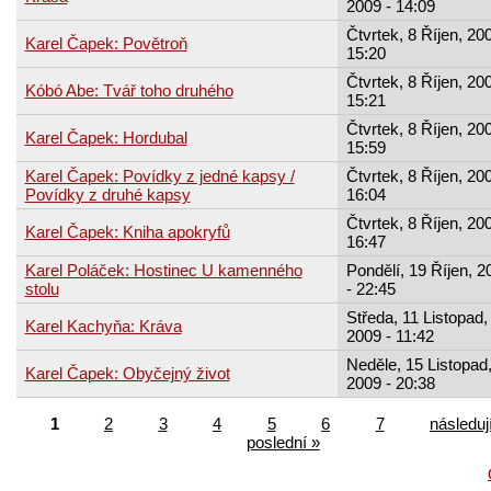
2009 - 14:09
Čtvrtek, 8 Říjen, 200
Karel Čapek: Povětroň
15:20
Čtvrtek, 8 Říjen, 200
Kóbó Abe: Tvář toho druhého
15:21
Čtvrtek, 8 Říjen, 200
Karel Čapek: Hordubal
15:59
Karel Čapek: Povídky z jedné kapsy /
Čtvrtek, 8 Říjen, 200
Povídky z druhé kapsy
16:04
Čtvrtek, 8 Říjen, 200
Karel Čapek: Kniha apokryfů
16:47
Karel Poláček: Hostinec U kamenného
Pondělí, 19 Říjen, 2
stolu
- 22:45
Středa, 11 Listopad,
Karel Kachyňa: Kráva
2009 - 11:42
Neděle, 15 Listopad
Karel Čapek: Obyčejný život
2009 - 20:38
1
2
3
4
5
6
7
následují
poslední »