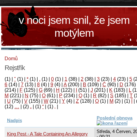
v noci jsem snil, že jsem
motýlem
Domů
Rejstřík
(1)
|
"
(1)
|
*
(1)
|
.
(1)
|
0
(1)
|
1
(38)
|
2
(38)
|
3
(23)
|
4
(23)
|
5
(
6
(14)
|
7
(13)
|
8
(4)
|
9
(4)
|
A
(200)
|
B
(109)
|
Č
(90)
|
D
(176)
(214)
|
F
(125)
|
G
(69)
|
H
(122)
|
I
(51)
|
J
(201)
|
K
(183)
|
L
(1
M
(221)
|
N
(75)
|
O
(61)
|
P
(234)
|
Q
(1)
|
R
(82)
|
S
(185)
|
T
(
|
U
(75)
|
V
(155)
|
W
(21)
|
Y
(4)
|
Z
(128)
|
Ο
(1)
|
М
(2)
|
(1)
آ
|
(12)
…
|
(2)
„
|
(1)
“
|
(1)
‚
|
Poslední obnova
Nadpis
Středa, 4 Červen, 2
King Pest - A Tale Containing An Allegory
- 00:21