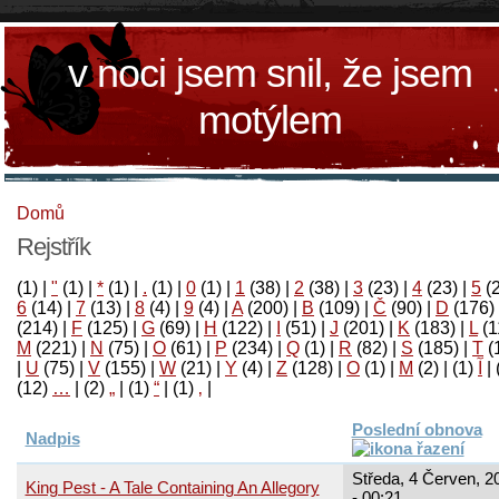
v noci jsem snil, že jsem
motýlem
Domů
Rejstřík
(1)
|
"
(1)
|
*
(1)
|
.
(1)
|
0
(1)
|
1
(38)
|
2
(38)
|
3
(23)
|
4
(23)
|
5
(
6
(14)
|
7
(13)
|
8
(4)
|
9
(4)
|
A
(200)
|
B
(109)
|
Č
(90)
|
D
(176)
(214)
|
F
(125)
|
G
(69)
|
H
(122)
|
I
(51)
|
J
(201)
|
K
(183)
|
L
(1
M
(221)
|
N
(75)
|
O
(61)
|
P
(234)
|
Q
(1)
|
R
(82)
|
S
(185)
|
T
(
|
U
(75)
|
V
(155)
|
W
(21)
|
Y
(4)
|
Z
(128)
|
Ο
(1)
|
М
(2)
|
(1)
آ
|
(12)
…
|
(2)
„
|
(1)
“
|
(1)
‚
|
Poslední obnova
Nadpis
Středa, 4 Červen, 2
King Pest - A Tale Containing An Allegory
- 00:21