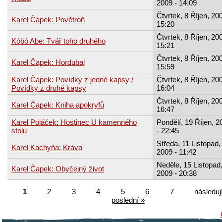
2009 - 14:09
Čtvrtek, 8 Říjen, 200
Karel Čapek: Povětroň
15:20
Čtvrtek, 8 Říjen, 200
Kóbó Abe: Tvář toho druhého
15:21
Čtvrtek, 8 Říjen, 200
Karel Čapek: Hordubal
15:59
Karel Čapek: Povídky z jedné kapsy /
Čtvrtek, 8 Říjen, 200
Povídky z druhé kapsy
16:04
Čtvrtek, 8 Říjen, 200
Karel Čapek: Kniha apokryfů
16:47
Karel Poláček: Hostinec U kamenného
Pondělí, 19 Říjen, 2
stolu
- 22:45
Středa, 11 Listopad,
Karel Kachyňa: Kráva
2009 - 11:42
Neděle, 15 Listopad
Karel Čapek: Obyčejný život
2009 - 20:38
1
2
3
4
5
6
7
následují
poslední »