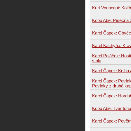
Kurt Vonnegut: Kolí
Kóbó Abe: Písečná 
Karel Čapek: Obyčej
Karel Kachyňa: Krá
Karel Poláček: Hos
stolu
Karel Čapek: Kniha 
Karel Čapek: Povídk
Povídky z druhé ka
Karel Čapek: Hordu
Kóbó Abe: Tvář toh
Karel Čapek: Povět