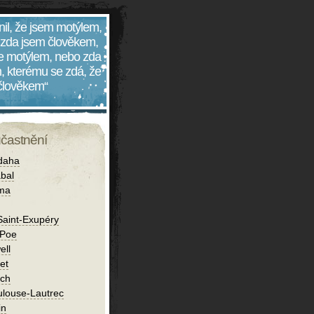
nil, že jsem motýlem,
 zda jsem člověkem,
 je motýlem, nebo zda
, kterému se zdá, že
 člověkem“
účastnění
daha
bal
íma
Saint-Exupéry
 Poe
ell
et
ch
ulouse-Lautrec
in