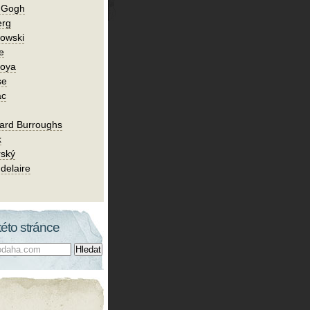
n Gogh
erg
owski
e
Goya
se
ac
ard Burroughs
k
rský
delaire
této stránce