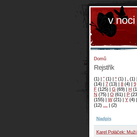
v noci
Domů
Rejstřík
(1)
|
"
(1)
|
*
(1)
|
.
(1)
(14)
|
7
(13)
|
8
(4)
|
9
F
(125)
|
G
(69)
|
H
(1
N
(75)
|
O
(61)
|
P
(2
(155)
|
W
(21)
|
Y
(4)
(12)
…
|
(2)
Nadpis
Karel Poláček: Muži 