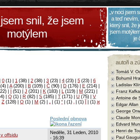
„v noci jsem s
 jsem snil, že jsem
a teď nevím,
který snil, že
motýlem
jsem motýlem
je
autoři a z
Tomáš V. O
Bohumil Hra
|
0
(1)
|
1
(38)
|
2
(38)
|
3
(23)
|
4
(23)
|
5
(23)
|
6
Ladislav Kl
(4)
|
A
(200)
|
B
(109)
|
Č
(90)
|
D
(176)
|
E
(214)
|
22)
|
I
(51)
|
J
(201)
|
K
(183)
|
L
(119)
|
M
(221)
|
Franz Kafka
34)
|
Q
(1)
|
R
(82)
|
S
(185)
|
T
(171)
|
U
(75)
|
V
Antoine de 
|
Z
(128)
|
Ο
(1)
|
М
(2)
|
„
|
(1)
“
|
(1)
‚
|
(1)
آ
|
(1)
א
Edgar Allan
George Orw
Claude Mon
Poslední obnova
Edvard Mun
Henri de To
Neděle, 31 Leden, 2010
v offsidu
Paul Gaugu
- 16:39