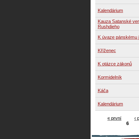
Kalendárium
Kauza Satanské ve
Rushdieho
K úvaze pánskému j
Kříženec
K otázce zákonů
Kormidelník
Káča
Kalendárium
« první
‹ 
6