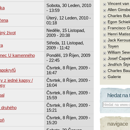
Vincent va
Sobota, 30 Leden, 2010
bka
Allen Ginsb
- 13:59
Charles Buk
Úterý, 12 Leden, 2010 -
žena
Egon Schiel
01:18
Francisco 
Neděle, 15 Listopad,
ný život
Henri Matis
2009 - 20:38
Jack Kerou
Středa, 11 Listopad,
va
Toyen
2009 - 11:42
William Sew
tinec U kamenného
Pondělí, 19 Říjen, 2009
Josef Čape
- 22:45
Jindřich Štý
Čtvrtek, 8 Říjen, 2009 -
apokryfů
Charles Bau
16:47
Galerie
y z jedné kapsy /
Čtvrtek, 8 Říjen, 2009 -
psy
16:04
Čtvrtek, 8 Říjen, 2009 -
hledat na 
bal
15:59
Co hledat:
Čtvrtek, 8 Říjen, 2009 -
o druhého
15:21
Čtvrtek, 8 Říjen, 2009 -
roň
15:20
navigace