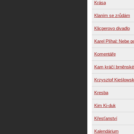
Krása
Klaním se zrůdám
Klicperovo divadlo
Karel Plíhal: Nebe 
Komentáře
Kam kráčí brněnské
Krzysztof Kieślowsk
Kresba
Kim Ki-duk
Křesťanství
Kalendárium