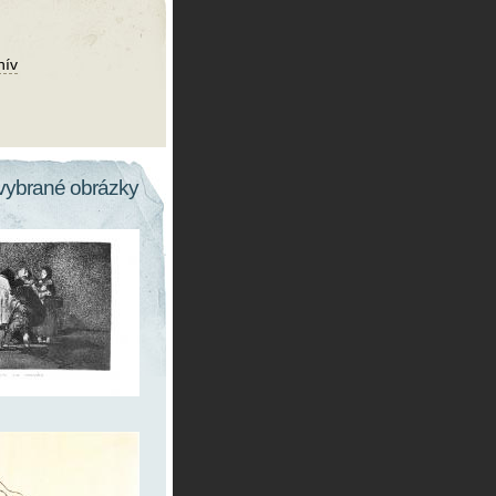
hív
vybrané obrázky