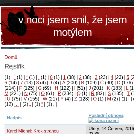
v noci jsem snil, že jsem
motýlem
Domů
Rejstřík
(1)
|
"
(1)
|
*
(1)
|
.
(1)
|
0
(1)
|
1
(38)
|
2
(38)
|
3
(23)
|
4
(23)
|
5
(
6
(14)
|
7
(13)
|
8
(4)
|
9
(4)
|
A
(200)
|
B
(109)
|
Č
(90)
|
D
(176)
(214)
|
F
(125)
|
G
(69)
|
H
(122)
|
I
(51)
|
J
(201)
|
K
(183)
|
L
(1
M
(221)
|
N
(75)
|
O
(61)
|
P
(234)
|
Q
(1)
|
R
(82)
|
S
(185)
|
T
(
|
U
(75)
|
V
(155)
|
W
(21)
|
Y
(4)
|
Z
(128)
|
Ο
(1)
|
М
(2)
|
(1)
آ
|
(12)
…
|
(2)
„
|
(1)
“
|
(1)
‚
|
Poslední obnova
Nadpis
Úterý, 14 Červen, 2016
Karel Michal: Krok stranou
23:39