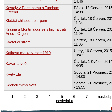
14:46
Kostely v Pereshamu a Turnham
Pátek, 19 Červen, 2015
Greenu
14:39
Čtvrtek, 18 Červen, 20
Klečící chlapec se srpem
11:34
Krajina u Montmajour se silnicí a tratí
Čtvrtek, 18 Červen, 20
Arles - Orgon
11:09
Čtvrtek, 18 Červen, 20
Kvetoucí strom
11:06
Úterý, 16 Červen, 2015
Kafkova matka v roce 1910
10:47
Čtvrtek, 1 Květen, 2014
Kavárna večer
14:35
Sobota, 21 Prosinec, 2
Květy zla
- 14:09
Sobota, 21 Prosinec, 2
Kdekoli mimo svět
- 13:55
1
2
3
4
5
6
7
následují
poslední »