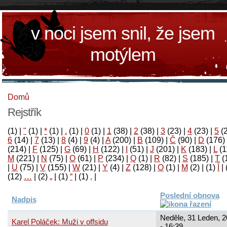
v noci jsem snil, že jsem
motýlem
Domů
Rejstřík
(1)
|
"
(1)
|
*
(1)
|
.
(1)
|
0
(1)
|
1
(38)
|
2
(38)
|
3
(23)
|
4
(23)
|
5
(
6
(14)
|
7
(13)
|
8
(4)
|
9
(4)
|
A
(200)
|
B
(109)
|
Č
(90)
|
D
(176)
(214)
|
F
(125)
|
G
(69)
|
H
(122)
|
I
(51)
|
J
(201)
|
K
(183)
|
L
(1
M
(221)
|
N
(75)
|
O
(61)
|
P
(234)
|
Q
(1)
|
R
(82)
|
S
(185)
|
T
(
|
U
(75)
|
V
(155)
|
W
(21)
|
Y
(4)
|
Z
(128)
|
Ο
(1)
|
М
(2)
|
(1)
آ
|
(12)
…
|
(2)
„
|
(1)
“
|
(1)
‚
|
Poslední obnova
Nadpis
Neděle, 31 Leden, 
Karel Poláček: Muži v offsidu
- 16:39