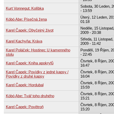
Sobota, 30 Leden, 
Kurt Vonnegut: Kolíbka
- 13:59
Úterý, 12 Leden, 20
Kóbó Abe: Písečná žena
01:18
Neděle, 15 Listopad
Karel Čapek: Obyčejný život
2009 - 20:38
Středa, 11 Listopad,
Karel Kachyňa: Kráva
2009 - 11:42
Karel Poláček: Hostinec U kamenného
Pondělí, 19 Říjen, 2
stolu
- 22:45
Čtvrtek, 8 Říjen, 200
Karel Čapek: Kniha apokryfů
16:47
Karel Čapek: Povídky z jedné kapsy /
Čtvrtek, 8 Říjen, 200
Povídky z druhé kapsy
16:04
Čtvrtek, 8 Říjen, 200
Karel Čapek: Hordubal
15:59
Čtvrtek, 8 Říjen, 200
Kóbó Abe: Tvář toho druhého
15:21
Čtvrtek, 8 Říjen, 200
Karel Čapek: Povětroň
15:20