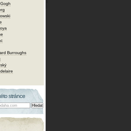
n Gogh
erg
owski
e
Goya
se
ac
ard Burroughs
k
rský
delaire
této stránce