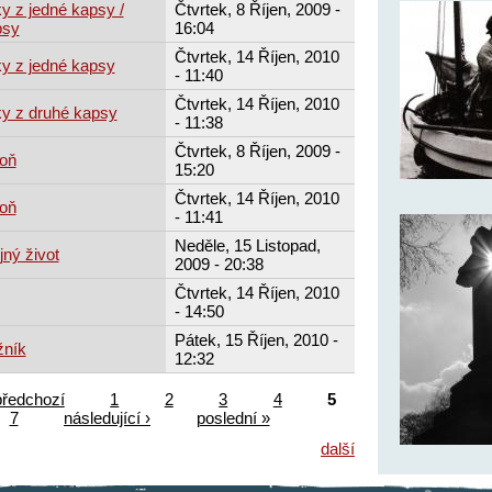
y z jedné kapsy /
Čtvrtek, 8 Říjen, 2009 -
psy
16:04
Čtvrtek, 14 Říjen, 2010
y z jedné kapsy
- 11:40
Čtvrtek, 14 Říjen, 2010
ky z druhé kapsy
- 11:38
Čtvrtek, 8 Říjen, 2009 -
roň
15:20
Čtvrtek, 14 Říjen, 2010
roň
- 11:41
Neděle, 15 Listopad,
ný život
2009 - 20:38
Čtvrtek, 14 Říjen, 2010
- 14:50
Pátek, 15 Říjen, 2010 -
žník
12:32
předchozí
1
2
3
4
5
7
následující ›
poslední »
další