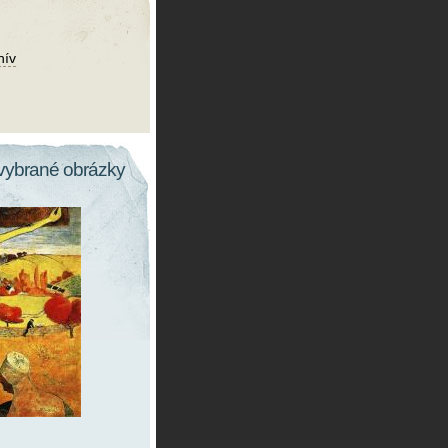
hív
vybrané obrázky