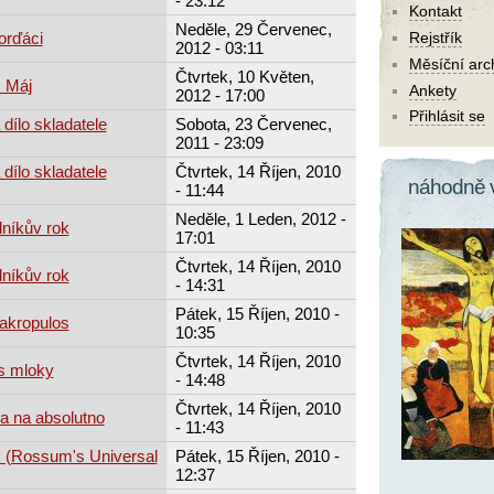
- 23:12
Kontakt
Neděle, 29 Červenec,
orďáci
Rejstřík
2012 - 03:11
Měsíční arc
Čtvrtek, 10 Květen,
 Máj
Ankety
2012 - 17:00
Přihlásit se
 dílo skladatele
Sobota, 23 Červenec,
2011 - 23:09
 dílo skladatele
Čtvrtek, 14 Říjen, 2010
náhodně 
- 11:44
Neděle, 1 Leden, 2012 -
níkův rok
17:01
Čtvrtek, 14 Říjen, 2010
níkův rok
- 14:31
Pátek, 15 Říjen, 2010 -
akropulos
10:35
Čtvrtek, 14 Říjen, 2010
s mloky
- 14:48
Čtvrtek, 14 Říjen, 2010
a na absolutno
- 11:43
. (Rossum's Universal
Pátek, 15 Říjen, 2010 -
12:37