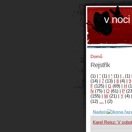
v noci
Domů
Rejstřík
(1)
|
"
(1)
|
*
(1)
|
.
(1)
(14)
|
7
(13)
|
8
(4)
|
9
F
(125)
|
G
(69)
|
H
(1
N
(75)
|
O
(61)
|
P
(2
(155)
|
W
(21)
|
Y
(4)
(12)
…
|
(2)
Nadpis
Karel Reisz: V sobot