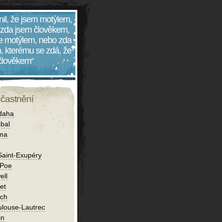
nil, že jsem motýlem,
 zda jsem člověkem,
 je motýlem, nebo zda
, kterému se zdá, že
 člověkem“
účastnění
daha
bal
íma
Saint-Exupéry
 Poe
ell
et
ch
ulouse-Lautrec
in