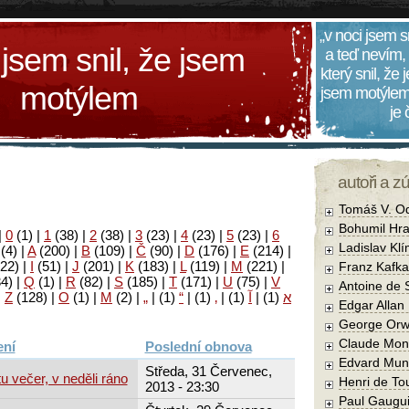
„v noci jsem s
 jsem snil, že jsem
a teď nevím,
který snil, že
motýlem
jsem motýlem
je
autoři a z
Tomáš V. O
Bohumil Hra
|
0
(1)
|
1
(38)
|
2
(38)
|
3
(23)
|
4
(23)
|
5
(23)
|
6
Ladislav Kl
(4)
|
A
(200)
|
B
(109)
|
Č
(90)
|
D
(176)
|
E
(214)
|
22)
|
I
(51)
|
J
(201)
|
K
(183)
|
L
(119)
|
M
(221)
|
Franz Kafka
34)
|
Q
(1)
|
R
(82)
|
S
(185)
|
T
(171)
|
U
(75)
|
V
Antoine de 
|
Z
(128)
|
Ο
(1)
|
М
(2)
|
„
|
(1)
“
|
(1)
‚
|
(1)
آ
|
(1)
א
Edgar Allan
George Orw
Claude Mon
Poslední obnova
Edvard Mun
Středa, 31 Červenec,
u večer, v neděli ráno
Henri de To
2013 - 23:30
Paul Gaugu