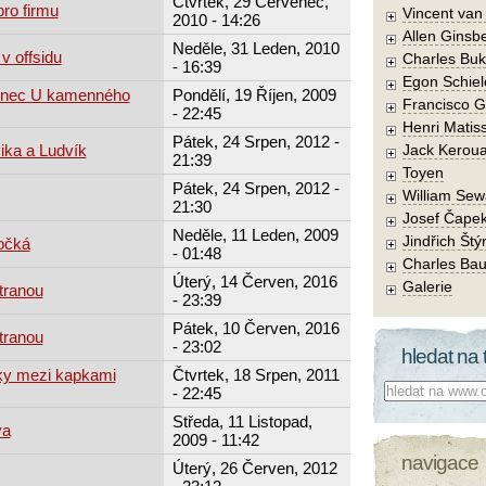
Čtvrtek, 29 Červenec,
pro firmu
Vincent va
2010 - 14:26
Allen Ginsb
Neděle, 31 Leden, 2010
v offsidu
Charles Buk
- 16:39
Egon Schiel
tinec U kamenného
Pondělí, 19 Říjen, 2009
Francisco 
- 22:45
Henri Matis
Pátek, 24 Srpen, 2012 -
ika a Ludvík
Jack Kerou
21:39
Toyen
Pátek, 24 Srpen, 2012 -
William Sew
21:30
Josef Čape
Neděle, 11 Leden, 2009
Jindřich Štý
počká
- 01:48
Charles Bau
Úterý, 14 Červen, 2016
Galerie
tranou
- 23:39
Pátek, 10 Červen, 2016
tranou
- 23:02
hledat na 
ky mezi kapkami
Čtvrtek, 18 Srpen, 2011
Co hledat:
- 22:45
Středa, 11 Listopad,
va
2009 - 11:42
navigace
Úterý, 26 Červen, 2012