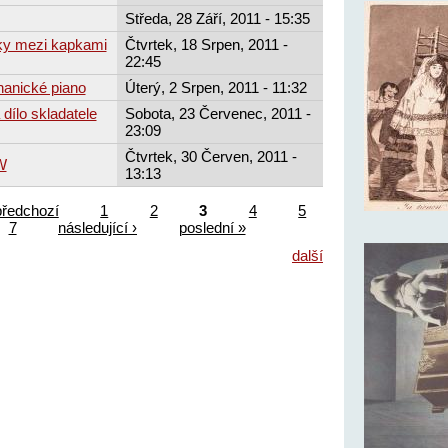
Středa, 28 Září, 2011 - 15:35
ky mezi kapkami
Čtvrtek, 18 Srpen, 2011 -
22:45
hanické piano
Úterý, 2 Srpen, 2011 - 11:32
 dílo skladatele
Sobota, 23 Červenec, 2011 -
23:09
Čtvrtek, 30 Červen, 2011 -
W
13:13
předchozí
1
2
3
4
5
7
následující ›
poslední »
další