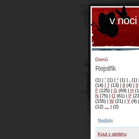
v noci
Domů
Rejstřík
(1)
|
"
(1)
|
*
(1)
|
.
(1)
(14)
|
7
(13)
|
8
(4)
|
9
F
(125)
|
G
(69)
|
H
(1
N
(75)
|
O
(61)
|
P
(2
(155)
|
W
(21)
|
Y
(4)
(12)
…
|
(2)
Nadpis
Kout v ateliéru