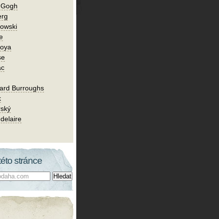
n Gogh
erg
owski
e
Goya
se
ac
ard Burroughs
k
rský
delaire
této stránce