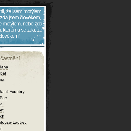
nil, že jsem motýlem,
 zda jsem člověkem,
 je motýlem, nebo zda
, kterému se zdá, že
 člověkem“
účastnění
daha
bal
íma
Saint-Exupéry
 Poe
ell
et
ch
ulouse-Lautrec
in