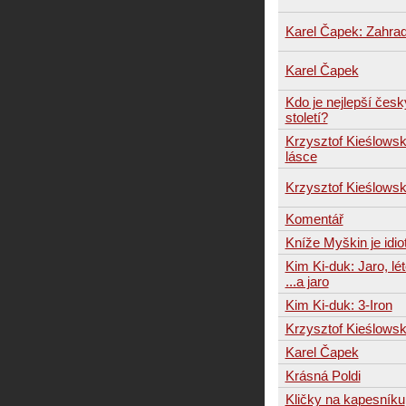
Karel Čapek: Zahrad
Karel Čapek
Kdo je nejlepší česk
století?
Krzysztof Kieślowski
lásce
Krzysztof Kieślowsk
Komentář
Kníže Myškin je idio
Kim Ki-duk: Jaro, lé
...a jaro
Kim Ki-duk: 3-Iron
Krzysztof Kieślowsk
Karel Čapek
Krásná Poldi
Kličky na kapesníku