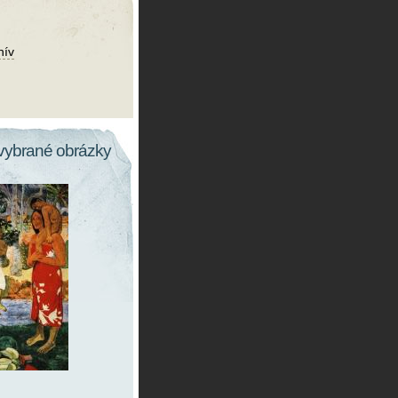
hív
vybrané obrázky