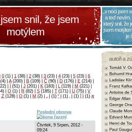
„v noci jsem s
 jsem snil, že jsem
a teď nevím,
který snil, že
motýlem
jsem motýlem
je
autoři a z
Tomáš V. O
Bohumil Hra
|
0
(1)
|
1
(38)
|
2
(38)
|
3
(23)
|
4
(23)
|
5
(23)
|
6
Ladislav Kl
(4)
|
A
(200)
|
B
(109)
|
Č
(90)
|
D
(176)
|
E
(214)
|
22)
|
I
(51)
|
J
(201)
|
K
(183)
|
L
(119)
|
M
(221)
|
Franz Kafka
34)
|
Q
(1)
|
R
(82)
|
S
(185)
|
T
(171)
|
U
(75)
|
V
Antoine de 
|
Z
(128)
|
Ο
(1)
|
М
(2)
|
„
|
(1)
“
|
(1)
‚
|
(1)
آ
|
(1)
א
Edgar Allan
George Orw
Claude Mon
Poslední obnova
Edvard Mun
Henri de To
Čtvrtek, 9 Srpen, 2012 -
Paul Gaugu
09:24