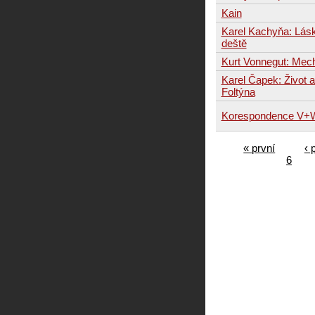
Kain
Karel Kachyňa: Lás
deště
Kurt Vonnegut: Mec
Karel Čapek: Život a
Foltýna
Korespondence V+
« první
‹ 
6