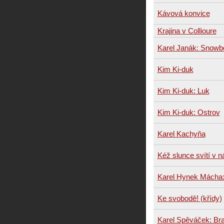
Kávová konvice
Krajina v Collioure
Karel Janák: Snowb
Kim Ki-duk
Kim Ki-duk: Luk
Kim Ki-duk: Ostrov
Karel Kachyňa
Kéž slunce svítí v 
Karel Hynek Mácha:
Ke svobodě! (křídy)
Karel Spěváček: Br