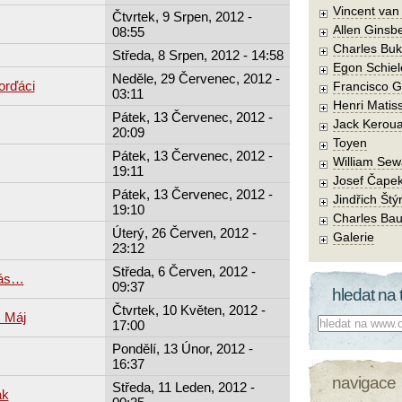
Vincent va
Čtvrtek, 9 Srpen, 2012 -
Allen Ginsb
08:55
Charles Buk
Středa, 8 Srpen, 2012 - 14:58
Egon Schiel
Neděle, 29 Červenec, 2012 -
orďáci
Francisco 
03:11
Henri Matis
Pátek, 13 Červenec, 2012 -
Jack Kerou
20:09
Toyen
Pátek, 13 Červenec, 2012 -
William Sew
19:11
Josef Čape
Pátek, 13 Červenec, 2012 -
Jindřich Štý
19:10
Charles Bau
Úterý, 26 Červen, 2012 -
Galerie
23:12
Středa, 6 Červen, 2012 -
nás…
09:37
hledat na 
Čtvrtek, 10 Květen, 2012 -
 Máj
Co hledat:
17:00
Pondělí, 13 Únor, 2012 -
16:37
navigace
Středa, 11 Leden, 2012 -
ak