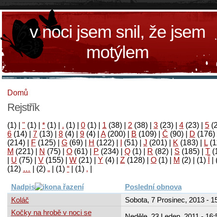
v noci jsem snil, že jsem
motýlem
Domů
Rejstřík
(1)
|
"
(1)
|
*
(1)
|
.
(1)
|
0
(1)
|
1
(38)
|
2
(38)
|
3
(23)
|
4
(23)
|
5
(
6
(14)
|
7
(13)
|
8
(4)
|
9
(4)
|
A
(200)
|
B
(109)
|
Č
(90)
|
D
(176)
(214)
|
F
(125)
|
G
(69)
|
H
(122)
|
I
(51)
|
J
(201)
|
K
(183)
|
L
(1
M
(221)
|
N
(75)
|
O
(61)
|
P
(234)
|
Q
(1)
|
R
(82)
|
S
(185)
|
T
(
|
U
(75)
|
V
(155)
|
W
(21)
|
Y
(4)
|
Z
(128)
|
Ο
(1)
|
М
(2)
|
(1)
آ
|
(12)
…
|
(2)
„
|
(1)
“
|
(1)
‚
|
Nadpis
Poslední obnova
Koláč
Sobota, 7 Prosinec, 2013 - 1
Kočky na hrobě v noci se
Neděle, 23 Leden, 2011 - 16: