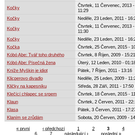
Čtvrtek, 11 Červenec, 2013 -
Kočky
11:29
Kočky
Neděle, 23 Leden, 2011 - 16:
Čtvrtek, 11 Červenec, 2013 -
Kočky
11:30
Kočky
Neděle, 23 Leden, 2011 - 16:
Kočka
Čtvrtek, 25 Červen, 2015 - 1
Kóbó Abe: Tvář toho druhého
Čtvrtek, 8 Říjen, 2009 - 15:2
Kóbó Abe: Písečná žena
Úterý, 12 Leden, 2010 - 01:1
Kníže Myškin je idiot
Pátek, 7 Říjen, 2011 - 13:16
Klicperovo divadlo
Neděle, 25 Leden, 2009 - 11:
Kličky na kapesníku
Středa, 28 Září, 2011 - 17:50
Klečící chlapec se srpem
Čtvrtek, 18 Červen, 2015 - 1
Klaun
Čtvrtek, 2 Červen, 2011 - 22
Klasa
Pátek, 3 Červen, 2011 - 17:2
Klaním se zrůdám
Sobota, 20 Červen, 2009 - 1
« první
‹ předchozí
1
2
3
4
6
7
následující ›
poslední »