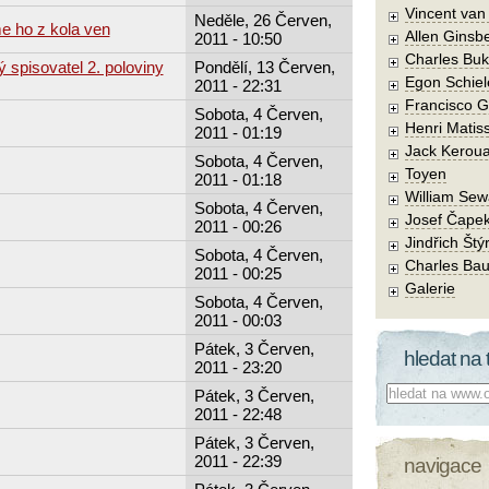
Vincent va
Neděle, 26 Červen,
 ho z kola ven
Allen Ginsb
2011 - 10:50
Charles Buk
ý spisovatel 2. poloviny
Pondělí, 13 Červen,
Egon Schiel
2011 - 22:31
Francisco 
Sobota, 4 Červen,
Henri Matis
2011 - 01:19
Jack Kerou
Sobota, 4 Červen,
Toyen
2011 - 01:18
William Sew
Sobota, 4 Červen,
Josef Čape
2011 - 00:26
Jindřich Štý
Sobota, 4 Červen,
Charles Bau
2011 - 00:25
Galerie
Sobota, 4 Červen,
2011 - 00:03
Pátek, 3 Červen,
hledat na 
2011 - 23:20
Co hledat:
Pátek, 3 Červen,
2011 - 22:48
Pátek, 3 Červen,
2011 - 22:39
navigace