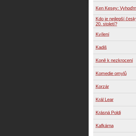
Ken Kesey: Vyhoďme
Kdo je nejlepší česk
20. století?
Kvílení
Kadiš
Koně k nezkrocení
Komedie omylů
Korzár
Král Lear
Krásná Poldi
Kafkárna