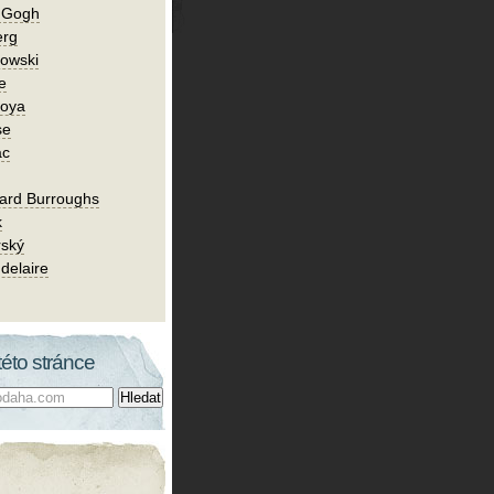
n Gogh
erg
owski
e
Goya
se
ac
ard Burroughs
k
rský
delaire
této stránce