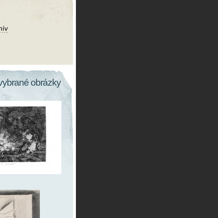
hív
vybrané obrázky