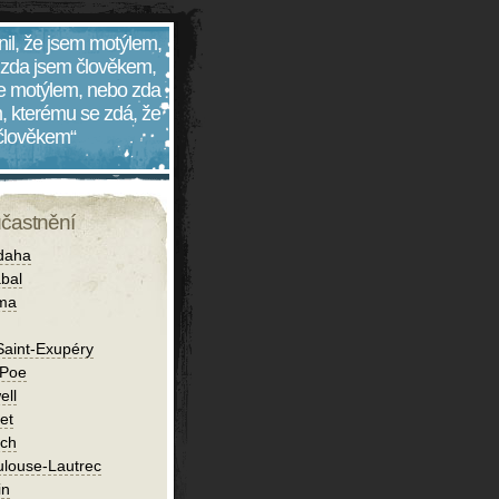
nil, že jsem motýlem,
 zda jsem člověkem,
 je motýlem, nebo zda
, kterému se zdá, že
 člověkem“
účastnění
daha
bal
íma
Saint-Exupéry
 Poe
ell
et
ch
ulouse-Lautrec
in