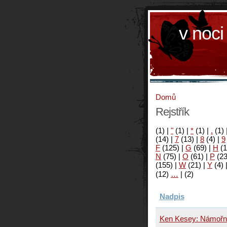
v noci
Domů
Rejstřík
(1)
|
"
(1)
|
*
(1)
|
.
(1)
(14)
|
7
(13)
|
8
(4)
|
9
F
(125)
|
G
(69)
|
H
(1
N
(75)
|
O
(61)
|
P
(2
(155)
|
W
(21)
|
Y
(4)
(12)
…
|
(2)
Nadpis
Ken Kesey: Námořn