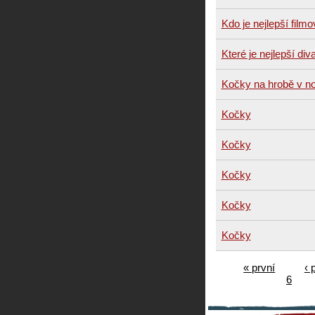
Kdo je nejlepší filmo
Které je nejlepší div
Kočky na hrobě v no
Kočky
Kočky
Kočky
Kočky
Kočky
« první
‹ 
6