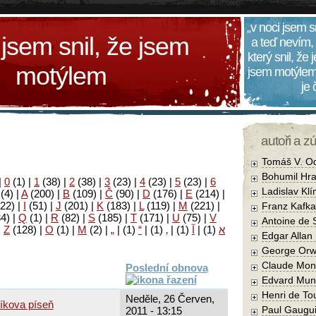
„v noci jsem s
 jsem snil, že jsem
a teď nevím,
který snil, že
motýlem
jsem motýlem
je
autoři a z
Tomáš V. O
Bohumil Hra
|
0
(1)
|
1
(38)
|
2
(38)
|
3
(23)
|
4
(23)
|
5
(23)
|
6
Ladislav Kl
(4)
|
A
(200)
|
B
(109)
|
Č
(90)
|
D
(176)
|
E
(214)
|
22)
|
I
(51)
|
J
(201)
|
K
(183)
|
L
(119)
|
M
(221)
|
Franz Kafka
34)
|
Q
(1)
|
R
(82)
|
S
(185)
|
T
(171)
|
U
(75)
|
V
Antoine de 
|
Z
(128)
|
Ο
(1)
|
М
(2)
|
„
|
(1)
“
|
(1)
‚
|
(1)
آ
|
(1)
א
Edgar Allan
George Orw
Claude Mon
Poslední obnova
Edvard Mun
Henri de To
Neděle, 26 Červen,
íkova píseň
Paul Gaugu
2011 - 13:15