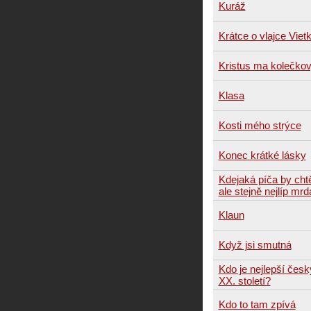
Kuráž
Krátce o vlajce Viet
Kristus ma kolečkov
Klasa
Kosti mého strýce
Konec krátké lásky
Kdejaká píča by cht
ale stejně nejlíp mrd
Klaun
Když jsi smutná
Kdo je nejlepší český
XX. století?
Kdo to tam zpívá