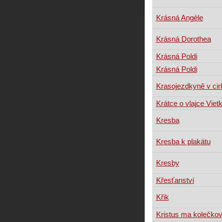
Krásná Angèle
Krásná Dorothea
Krásná Poldi
Krásná Poldi
Krasojezdkyně v ci
Krátce o vlajce Viet
Kresba
Kresba k plakátu
Kresby
Křesťanství
Křik
Kristus ma kolečkov