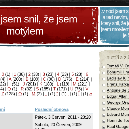
„v noci jsem s
 jsem snil, že jsem
a teď nevím,
který snil, že
motýlem
jsem motýlem
je
autoři a z
Tomáš V. O
Bohumil Hra
|
0
(1)
|
1
(38)
|
2
(38)
|
3
(23)
|
4
(23)
|
5
(23)
|
6
Ladislav Kl
(4)
|
A
(200)
|
B
(109)
|
Č
(90)
|
D
(176)
|
E
(214)
|
22)
|
I
(51)
|
J
(201)
|
K
(183)
|
L
(119)
|
M
(221)
|
Franz Kafka
34)
|
Q
(1)
|
R
(82)
|
S
(185)
|
T
(171)
|
U
(75)
|
V
Antoine de 
|
Z
(128)
|
Ο
(1)
|
М
(2)
|
„
|
(1)
“
|
(1)
‚
|
(1)
آ
|
(1)
א
Edgar Allan
George Orw
Claude Mon
Poslední obnova
Edvard Mun
Pátek, 3 Červen, 2011 - 23:20
Henri de To
Sobota, 20 Červen, 2009 -
Paul Gaugu