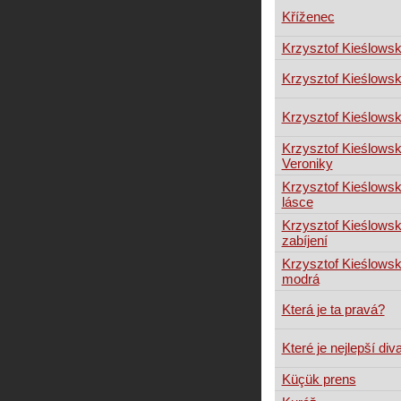
Kříženec
Krzysztof Kieślowsk
Krzysztof Kieślowsk
Krzysztof Kieślowsk
Krzysztof Kieślowski
Veroniky
Krzysztof Kieślowski
lásce
Krzysztof Kieślowski
zabíjení
Krzysztof Kieślowski
modrá
Která je ta pravá?
Které je nejlepší div
Küçük prens