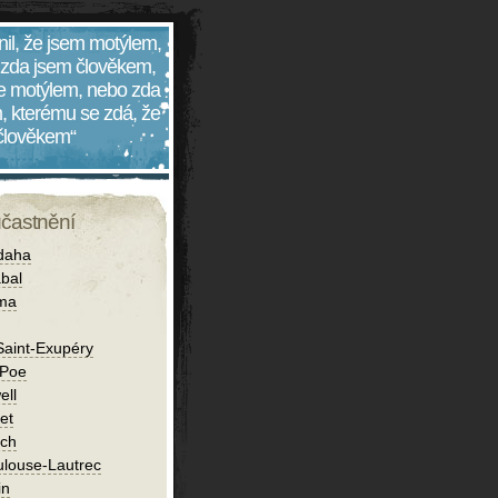
nil, že jsem motýlem,
 zda jsem člověkem,
 je motýlem, nebo zda
, kterému se zdá, že
 člověkem“
účastnění
daha
bal
íma
Saint-Exupéry
 Poe
ell
et
ch
ulouse-Lautrec
in