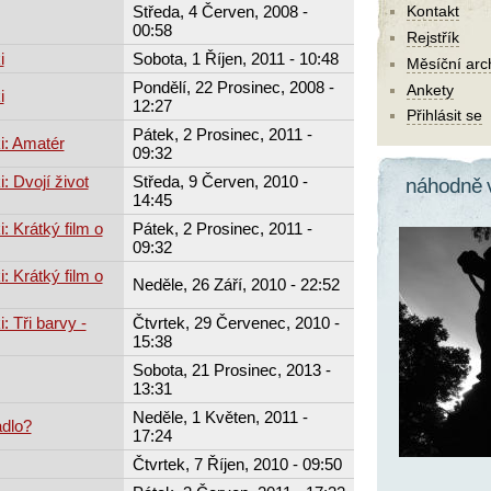
Středa, 4 Červen, 2008 -
Kontakt
00:58
Rejstřík
i
Sobota, 1 Říjen, 2011 - 10:48
Měsíční arc
Pondělí, 22 Prosinec, 2008 -
Ankety
i
12:27
Přihlásit se
Pátek, 2 Prosinec, 2011 -
i: Amatér
09:32
: Dvojí život
Středa, 9 Červen, 2010 -
náhodně 
14:45
: Krátký film o
Pátek, 2 Prosinec, 2011 -
09:32
: Krátký film o
Neděle, 26 Září, 2010 - 22:52
: Tři barvy -
Čtvrtek, 29 Červenec, 2010 -
15:38
Sobota, 21 Prosinec, 2013 -
13:31
Neděle, 1 Květen, 2011 -
adlo?
17:24
Čtvrtek, 7 Říjen, 2010 - 09:50