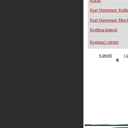
Kuráž
Kurt Vonnegut: Kolí
Kurt Vonnegut: Mec
Květina bolesti
Kvetoucí strom
« první
‹ 
6