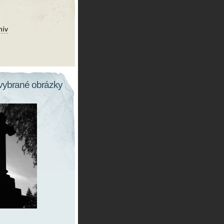
hív
vybrané obrázky