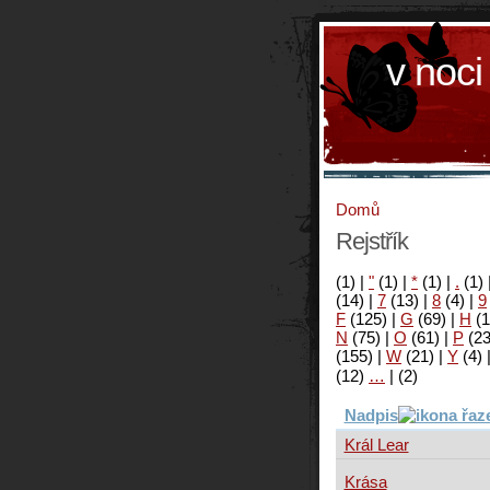
v noci
Domů
Rejstřík
(1)
|
"
(1)
|
*
(1)
|
.
(1)
(14)
|
7
(13)
|
8
(4)
|
9
F
(125)
|
G
(69)
|
H
(1
N
(75)
|
O
(61)
|
P
(2
(155)
|
W
(21)
|
Y
(4)
(12)
…
|
(2)
Nadpis
Král Lear
Krása