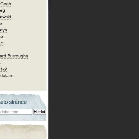
n Gogh
erg
owski
e
Goya
se
ac
ard Burroughs
k
rský
delaire
této stránce