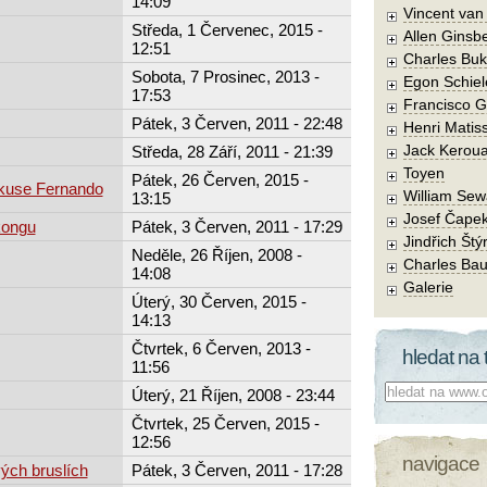
14:09
Vincent va
Středa, 1 Červenec, 2015 -
Allen Ginsb
12:51
Charles Buk
Sobota, 7 Prosinec, 2013 -
Egon Schiel
17:53
Francisco 
Pátek, 3 Červen, 2011 - 22:48
Henri Matis
Jack Kerou
Středa, 28 Září, 2011 - 21:39
Toyen
Pátek, 26 Červen, 2015 -
rkuse Fernando
William Sew
13:15
Josef Čape
kongu
Pátek, 3 Červen, 2011 - 17:29
Jindřich Štý
Neděle, 26 Říjen, 2008 -
Charles Bau
14:08
Galerie
Úterý, 30 Červen, 2015 -
14:13
Čtvrtek, 6 Červen, 2013 -
hledat na 
11:56
Co hledat:
Úterý, 21 Říjen, 2008 - 23:44
Čtvrtek, 25 Červen, 2015 -
12:56
navigace
ých bruslích
Pátek, 3 Červen, 2011 - 17:28