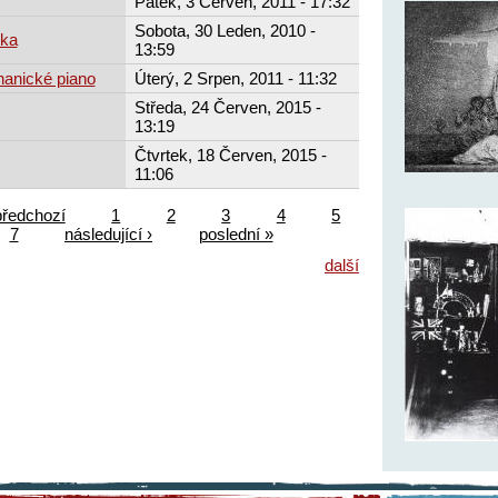
Pátek, 3 Červen, 2011 - 17:32
Sobota, 30 Leden, 2010 -
bka
13:59
hanické piano
Úterý, 2 Srpen, 2011 - 11:32
Středa, 24 Červen, 2015 -
13:19
Čtvrtek, 18 Červen, 2015 -
11:06
předchozí
1
2
3
4
5
7
následující ›
poslední »
další