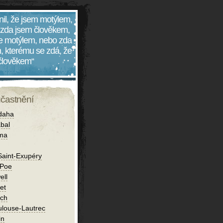
nil, že jsem motýlem,
 zda jsem člověkem,
 je motýlem, nebo zda
, kterému se zdá, že
 člověkem“
účastnění
daha
bal
íma
Saint-Exupéry
 Poe
ell
et
ch
ulouse-Lautrec
in