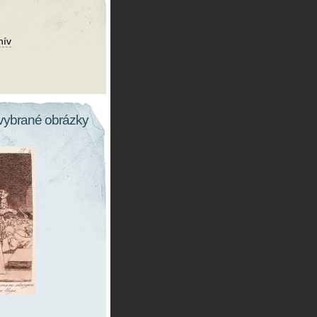
hív
vybrané obrázky