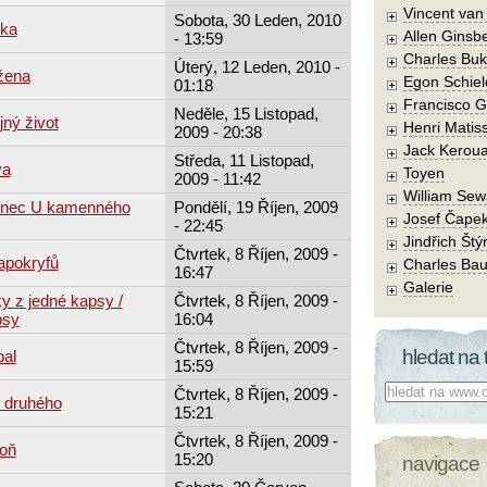
Vincent va
Sobota, 30 Leden, 2010
bka
Allen Ginsb
- 13:59
Charles Buk
Úterý, 12 Leden, 2010 -
žena
Egon Schiel
01:18
Francisco 
Neděle, 15 Listopad,
ný život
Henri Matis
2009 - 20:38
Jack Kerou
Středa, 11 Listopad,
va
Toyen
2009 - 11:42
William Sew
tinec U kamenného
Pondělí, 19 Říjen, 2009
Josef Čape
- 22:45
Jindřich Štý
Čtvrtek, 8 Říjen, 2009 -
apokryfů
Charles Bau
16:47
Galerie
y z jedné kapsy /
Čtvrtek, 8 Říjen, 2009 -
psy
16:04
Čtvrtek, 8 Říjen, 2009 -
hledat na 
bal
15:59
Co hledat:
Čtvrtek, 8 Říjen, 2009 -
o druhého
15:21
Čtvrtek, 8 Říjen, 2009 -
roň
15:20
navigace