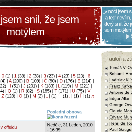
„v noci jsem s
 jsem snil, že jsem
a teď nevím,
který snil, že
motýlem
jsem motýlem
je
autoři a z
Tomáš V. O
Bohumil Hra
|
0
(1)
|
1
(38)
|
2
(38)
|
3
(23)
|
4
(23)
|
5
(23)
|
6
Ladislav Kl
(4)
|
A
(200)
|
B
(109)
|
Č
(90)
|
D
(176)
|
E
(214)
|
22)
|
I
(51)
|
J
(201)
|
K
(183)
|
L
(119)
|
M
(221)
|
Franz Kafka
34)
|
Q
(1)
|
R
(82)
|
S
(185)
|
T
(171)
|
U
(75)
|
V
Antoine de 
|
Z
(128)
|
Ο
(1)
|
М
(2)
|
„
|
(1)
“
|
(1)
‚
|
(1)
آ
|
(1)
א
Edgar Allan
George Orw
Claude Mon
Poslední obnova
Edvard Mun
Henri de To
Neděle, 31 Leden, 2010
v offsidu
Paul Gaugu
- 16:39