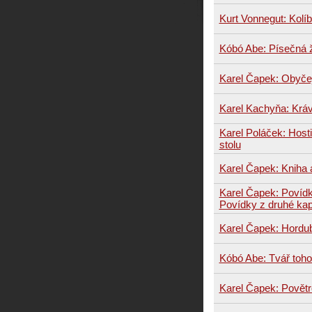
Kurt Vonnegut: Kolí
Kóbó Abe: Písečná 
Karel Čapek: Obyčej
Karel Kachyňa: Krá
Karel Poláček: Hos
stolu
Karel Čapek: Kniha 
Karel Čapek: Povídk
Povídky z druhé ka
Karel Čapek: Hordu
Kóbó Abe: Tvář toh
Karel Čapek: Povět