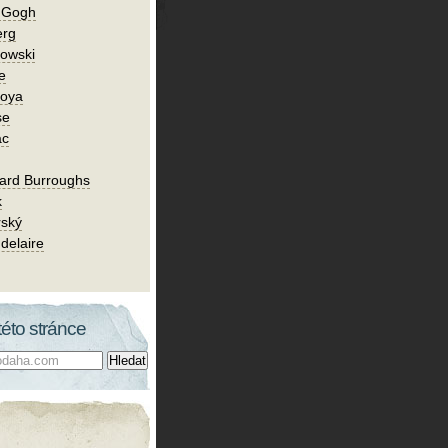
n Gogh
erg
owski
e
Goya
se
ac
ard Burroughs
k
rský
delaire
této stránce