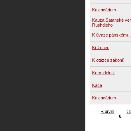
Kalendárium
Kauza Satanské ve
Rushdieho
K úvaze pánskému j
Kříženec
K otázce zákonů
Kormidelník
Káča
Kalendárium
« první
‹ 
6