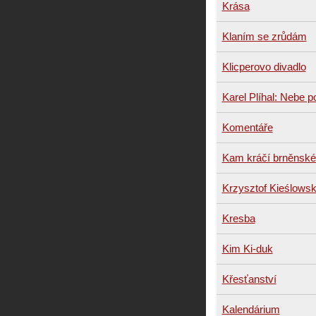
Krása
Klaním se zrůdám
Klicperovo divadlo
Karel Plíhal: Nebe 
Komentáře
Kam kráčí brněnské
Krzysztof Kieślowsk
Kresba
Kim Ki-duk
Křesťanství
Kalendárium