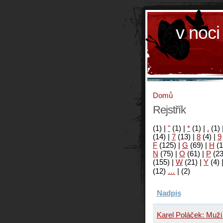
v noci
Domů
Rejstřík
(1)
|
"
(1)
|
*
(1)
|
.
(1)
(14)
|
7
(13)
|
8
(4)
|
9
F
(125)
|
G
(69)
|
H
(1
N
(75)
|
O
(61)
|
P
(2
(155)
|
W
(21)
|
Y
(4)
(12)
…
|
(2)
Nadpis
Karel Poláček: Muži 