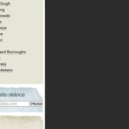
n Gogh
erg
owski
e
Goya
se
ac
ard Burroughs
k
rský
delaire
této stránce