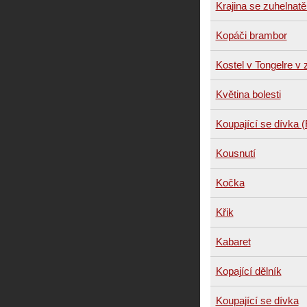
Krajina se zuhelnat
Kopáči brambor
Kostel v Tongelre v 
Květina bolesti
Koupající se dívka 
Kousnutí
Kočka
Křik
Kabaret
Kopající dělník
Koupající se dívka