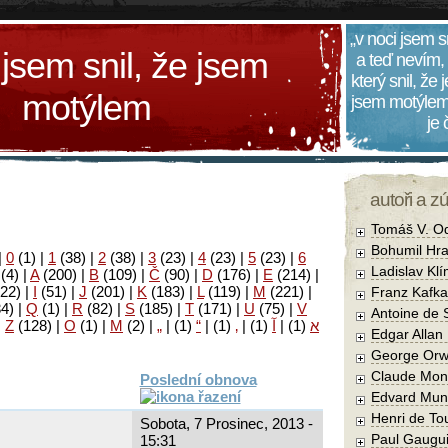
„v noci jsem s
 jsem snil, že jsem
a teď nevím,
který snil, že
motýlem
jsem motýlem
je
autoři a z
Tomáš V. O
Bohumil Hra
|
0
(1)
|
1
(38)
|
2
(38)
|
3
(23)
|
4
(23)
|
5
(23)
|
6
Ladislav Kl
(4)
|
A
(200)
|
B
(109)
|
Č
(90)
|
D
(176)
|
E
(214)
|
22)
|
I
(51)
|
J
(201)
|
K
(183)
|
L
(119)
|
M
(221)
|
Franz Kafka
34)
|
Q
(1)
|
R
(82)
|
S
(185)
|
T
(171)
|
U
(75)
|
V
Antoine de 
|
Z
(128)
|
Ο
(1)
|
М
(2)
|
„
|
(1)
“
|
(1)
‚
|
(1)
آ
|
(1)
א
Edgar Allan
George Orw
Claude Mon
Poslední obnova
Edvard Mun
Henri de To
Sobota, 7 Prosinec, 2013 -
Paul Gaugu
15:31