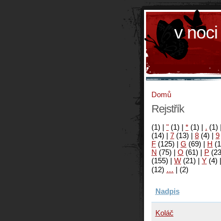
v noci
Domů
Rejstřík
(1)
|
"
(1)
|
*
(1)
|
.
(1)
(14)
|
7
(13)
|
8
(4)
|
9
F
(125)
|
G
(69)
|
H
(1
N
(75)
|
O
(61)
|
P
(2
(155)
|
W
(21)
|
Y
(4)
(12)
…
|
(2)
Nadpis
Koláč