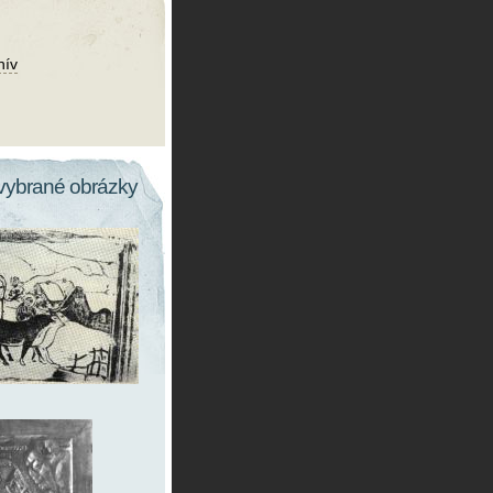
hív
vybrané obrázky