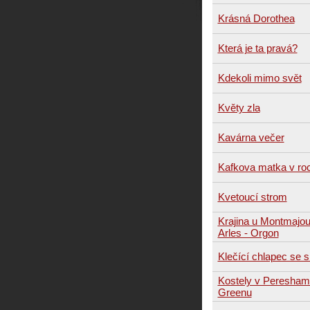
Krásná Dorothea
Která je ta pravá?
Kdekoli mimo svět
Květy zla
Kavárna večer
Kafkova matka v ro
Kvetoucí strom
Krajina u Montmajour 
Arles - Orgon
Klečící chlapec se 
Kostely v Peresham
Greenu