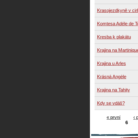
Krasojezdkyně v ci
Komtesa Adéle de T
Kresba k plakátu
Krajina na Martiniqu
Krajina u Arles
Krásná Angèle
Krajina na Tahity
Kdy se vdáš?
« první
‹ 
6