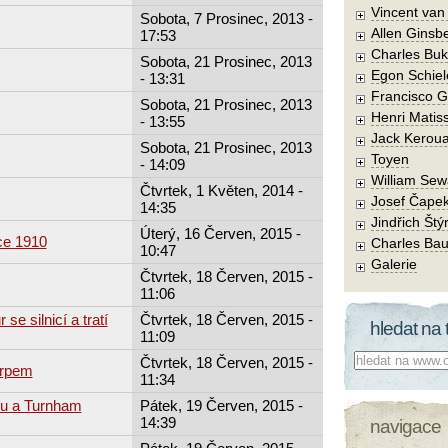
Vincent va
Sobota, 7 Prosinec, 2013 -
Allen Ginsb
17:53
Charles Buk
Sobota, 21 Prosinec, 2013
Egon Schiel
- 13:31
Francisco 
Sobota, 21 Prosinec, 2013
Henri Matis
- 13:55
Jack Kerou
Sobota, 21 Prosinec, 2013
Toyen
- 14:09
William Sew
Čtvrtek, 1 Květen, 2014 -
Josef Čape
14:35
Jindřich Štý
Úterý, 16 Červen, 2015 -
ce 1910
Charles Bau
10:47
Galerie
Čtvrtek, 18 Červen, 2015 -
11:06
se silnicí a tratí
Čtvrtek, 18 Červen, 2015 -
hledat na 
11:09
Co hledat:
Čtvrtek, 18 Červen, 2015 -
srpem
11:34
u a Turnham
Pátek, 19 Červen, 2015 -
14:39
navigace