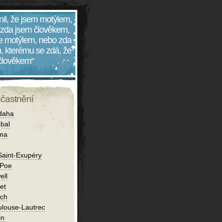
nil, že jsem motýlem,
 zda jsem člověkem,
 je motýlem, nebo zda
, kterému se zdá, že
 člověkem“
účastnění
daha
bal
íma
Saint-Exupéry
 Poe
ell
et
ch
ulouse-Lautrec
in