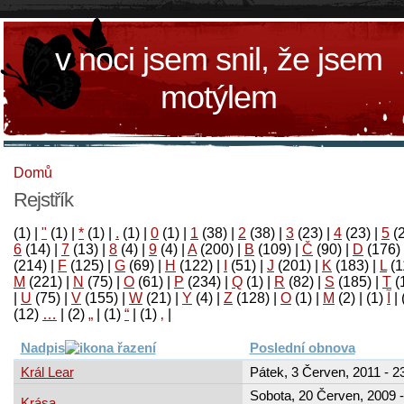
v noci jsem snil, že jsem
motýlem
Domů
Rejstřík
(1)
|
"
(1)
|
*
(1)
|
.
(1)
|
0
(1)
|
1
(38)
|
2
(38)
|
3
(23)
|
4
(23)
|
5
(
6
(14)
|
7
(13)
|
8
(4)
|
9
(4)
|
A
(200)
|
B
(109)
|
Č
(90)
|
D
(176)
(214)
|
F
(125)
|
G
(69)
|
H
(122)
|
I
(51)
|
J
(201)
|
K
(183)
|
L
(1
M
(221)
|
N
(75)
|
O
(61)
|
P
(234)
|
Q
(1)
|
R
(82)
|
S
(185)
|
T
(
|
U
(75)
|
V
(155)
|
W
(21)
|
Y
(4)
|
Z
(128)
|
Ο
(1)
|
М
(2)
|
(1)
آ
|
(12)
…
|
(2)
„
|
(1)
“
|
(1)
‚
|
Nadpis
Poslední obnova
Král Lear
Pátek, 3 Červen, 2011 - 2
Sobota, 20 Červen, 2009 -
Krása