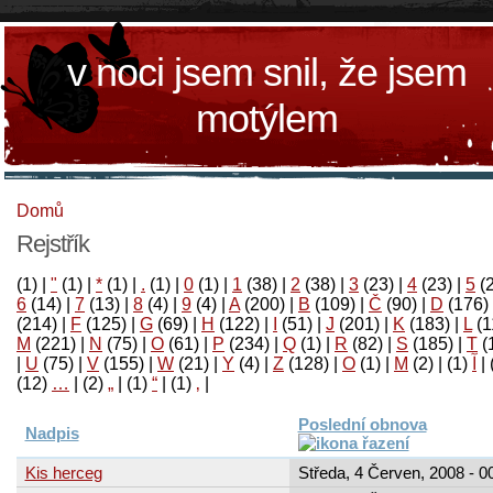
v noci jsem snil, že jsem
motýlem
Domů
Rejstřík
(1)
|
"
(1)
|
*
(1)
|
.
(1)
|
0
(1)
|
1
(38)
|
2
(38)
|
3
(23)
|
4
(23)
|
5
(
6
(14)
|
7
(13)
|
8
(4)
|
9
(4)
|
A
(200)
|
B
(109)
|
Č
(90)
|
D
(176)
(214)
|
F
(125)
|
G
(69)
|
H
(122)
|
I
(51)
|
J
(201)
|
K
(183)
|
L
(1
M
(221)
|
N
(75)
|
O
(61)
|
P
(234)
|
Q
(1)
|
R
(82)
|
S
(185)
|
T
(
|
U
(75)
|
V
(155)
|
W
(21)
|
Y
(4)
|
Z
(128)
|
Ο
(1)
|
М
(2)
|
(1)
آ
|
(12)
…
|
(2)
„
|
(1)
“
|
(1)
‚
|
Poslední obnova
Nadpis
Kis herceg
Středa, 4 Červen, 2008 - 0