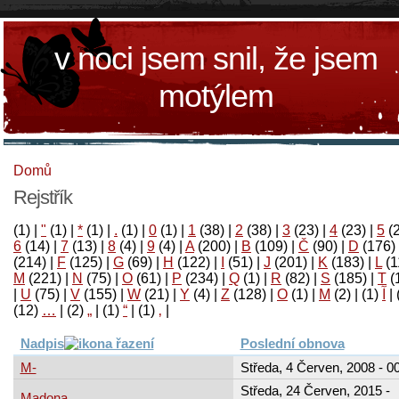
v noci jsem snil, že jsem
motýlem
Domů
Rejstřík
(1)
|
"
(1)
|
*
(1)
|
.
(1)
|
0
(1)
|
1
(38)
|
2
(38)
|
3
(23)
|
4
(23)
|
5
(
6
(14)
|
7
(13)
|
8
(4)
|
9
(4)
|
A
(200)
|
B
(109)
|
Č
(90)
|
D
(176)
(214)
|
F
(125)
|
G
(69)
|
H
(122)
|
I
(51)
|
J
(201)
|
K
(183)
|
L
(1
M
(221)
|
N
(75)
|
O
(61)
|
P
(234)
|
Q
(1)
|
R
(82)
|
S
(185)
|
T
(
|
U
(75)
|
V
(155)
|
W
(21)
|
Y
(4)
|
Z
(128)
|
Ο
(1)
|
М
(2)
|
(1)
آ
|
(12)
…
|
(2)
„
|
(1)
“
|
(1)
‚
|
Nadpis
Poslední obnova
M-
Středa, 4 Červen, 2008 - 0
Středa, 24 Červen, 2015 -
Madona