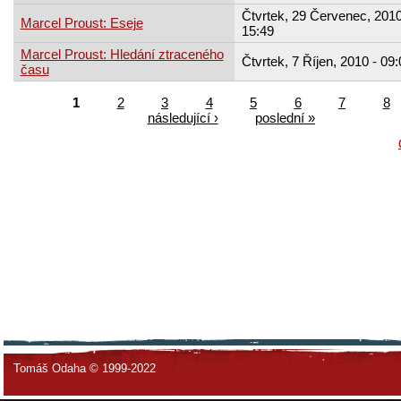
Čtvrtek, 29 Červenec, 2010
Marcel Proust: Eseje
15:49
Marcel Proust: Hledání ztraceného
Čtvrtek, 7 Říjen, 2010 - 09:
času
1
2
3
4
5
6
7
8
následující ›
poslední »
Tomáš Odaha © 1999-2022