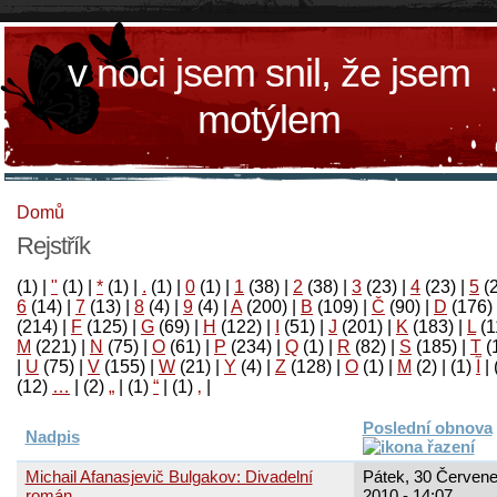
v noci jsem snil, že jsem
motýlem
Domů
Rejstřík
(1)
|
"
(1)
|
*
(1)
|
.
(1)
|
0
(1)
|
1
(38)
|
2
(38)
|
3
(23)
|
4
(23)
|
5
(
6
(14)
|
7
(13)
|
8
(4)
|
9
(4)
|
A
(200)
|
B
(109)
|
Č
(90)
|
D
(176)
(214)
|
F
(125)
|
G
(69)
|
H
(122)
|
I
(51)
|
J
(201)
|
K
(183)
|
L
(1
M
(221)
|
N
(75)
|
O
(61)
|
P
(234)
|
Q
(1)
|
R
(82)
|
S
(185)
|
T
(
|
U
(75)
|
V
(155)
|
W
(21)
|
Y
(4)
|
Z
(128)
|
Ο
(1)
|
М
(2)
|
(1)
آ
|
(12)
…
|
(2)
„
|
(1)
“
|
(1)
‚
|
Poslední obnova
Nadpis
Michail Afanasjevič Bulgakov: Divadelní
Pátek, 30 Červene
román
2010 - 14:07