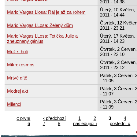
2011 - 14:38
Úterý, 10 Květen,
Mario Vargas Llosa: Ráj je až za rohem
2011 - 14:44
Čtvrtek, 12 Květen
Mario Vargas LLosa: Zelený dům
2011 - 23:21
Mario Vargas LLosa: Tetička Julie a
Úterý, 17 Květen,
zneuznaný génius
2011 - 14:23
Čtvrtek, 2 Červen,
Muž s holí
2011 - 22:10
Čtvrtek, 2 Červen,
Mikrokosmos
2011 - 22:12
Pátek, 3 Červen, 
Mrtvé dítě
- 11:05
Pátek, 3 Červen, 
Modrej akt
- 11:07
Pátek, 3 Červen, 
Milenci
- 11:09
« první
‹ předchozí
1
2
3
4
6
7
8
následující ›
poslední »