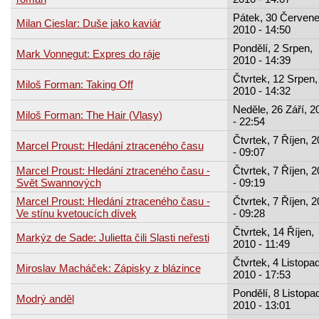
Pátek, 30 Červene
Milan Cieslar: Duše jako kaviár
2010 - 14:50
Pondělí, 2 Srpen,
Mark Vonnegut: Expres do ráje
2010 - 14:39
Čtvrtek, 12 Srpen,
Miloš Forman: Taking Off
2010 - 14:32
Neděle, 26 Září, 2
Miloš Forman: The Hair (Vlasy)
- 22:54
Čtvrtek, 7 Říjen, 
Marcel Proust: Hledání ztraceného času
- 09:07
Marcel Proust: Hledání ztraceného času -
Čtvrtek, 7 Říjen, 
Svět Swannových
- 09:19
Marcel Proust: Hledání ztraceného času -
Čtvrtek, 7 Říjen, 
Ve stínu kvetoucích dívek
- 09:28
Čtvrtek, 14 Říjen,
Markýz de Sade: Julietta čili Slasti neřesti
2010 - 11:49
Čtvrtek, 4 Listopad
Miroslav Macháček: Zápisky z blázince
2010 - 17:53
Pondělí, 8 Listopa
Modrý anděl
2010 - 13:01